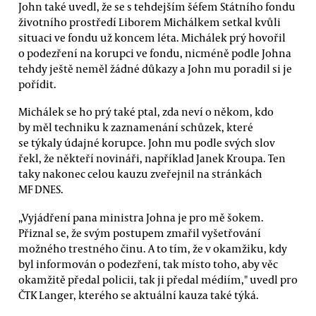
John také uvedl, že se s tehdejším šéfem Státního fondu
životního prostředí Liborem Michálkem setkal kvůli
situaci ve fondu už koncem léta. Michálek prý hovořil
o podezření na korupci ve fondu, nicméně podle Johna
tehdy ještě neměl žádné důkazy a John mu poradil si je
pořídit.
Michálek se ho prý také ptal, zda neví o někom, kdo
by měl techniku k zaznamenání schůzek, které
se týkaly údajné korupce. John mu podle svých slov
řekl, že někteří novináři, například Janek Kroupa. Ten
taky nakonec celou kauzu zveřejnil na stránkách
MF DNES.
„Vyjádření pana ministra Johna je pro mě šokem.
Přiznal se, že svým postupem zmařil vyšetřování
možného trestného činu. A to tím, že v okamžiku, kdy
byl informován o podezření, tak místo toho, aby věc
okamžitě předal policii, tak ji předal médiím," uvedl pro
ČTK Langer, kterého se aktuální kauza také týká.