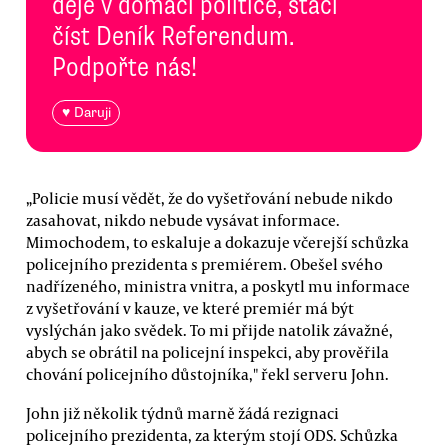
děje v domácí politice, stačí
číst Deník Referendum.
Podpořte nás!
♥ Daruji
„Policie musí vědět, že do vyšetřování nebude nikdo
zasahovat, nikdo nebude vysávat informace.
Mimochodem, to eskaluje a dokazuje včerejší schůzka
policejního prezidenta s premiérem. Obešel svého
nadřízeného, ministra vnitra, a poskytl mu informace
z vyšetřování v kauze, ve které premiér má být
vyslýchán jako svědek. To mi přijde natolik závažné,
abych se obrátil na policejní inspekci, aby prověřila
chování policejního důstojníka," řekl serveru John.
John již několik týdnů marně žádá rezignaci
policejního prezidenta, za kterým stojí ODS. Schůzka