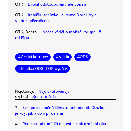
ČTK
Drobil odstoupí, vinu ale popírá
ČTK
Koaliční schůzka ke kauze Drobil byla
v pátek přerušena
ČTK, Dostál
Nečas věděl o možné korupci již
od října
#
Česká korupce
#
Vláda
#
ODS
#
Koalice ODS, TOP 09, VV
Nejčtenější
Nejdiskutovanější
24 hod
týden
měsíc
1.
Evropa se změně klimatu přizpůsobí. Otázkou
je kdy, jak a co s příčinami
2.
Padesát odstínů lži a nová nekulturní politika