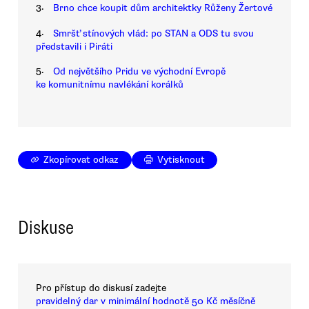
3.
Brno chce koupit dům architektky Růženy Žertové
4.
Smršť stínových vlád: po STAN a ODS tu svou
představili i Piráti
5.
Od největšího Pridu ve východní Evropě
ke komunitnímu navlékání korálků
Zkopírovat odkaz
Vytisknout
Diskuse
Pro přístup do diskusí zadejte
pravidelný dar v minimální hodnotě 50 Kč měsíčně