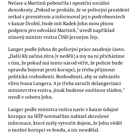
Nečase a Martinů pobouřila i opoziční sociální
demokraty. „Pokud se prokáže, že se policejní prezident
setkal s premiérem a informoval jej o podrobnostech
v kauze Drobil, bude mít Radek John mou plnou
podporu pro odvolání Martinů," uvedl například
stínový ministr vnitra ČSSD Jeroným Tejc.
Langer podle Johna do policejní práce zasahuje často.
„Další K9 začíná zítra (v neděli) a my na ni přicházíme
s tím, že pokud má tento národ věřit, že policie bude
opravdu bojovat proti korupci, je třeba přijmout
politická rozhodnutí. Rozhodnutí, aby se zabránilo
vlivu Ivana Langera. A je třeba zaručit delangerizaci
ministerstva vnitra, jinak budeme směšnou vládou,"
uvedl v sobotu John.
Langer podle ministra vnitra navíc v kauze údajné
korupce na SFŽP novinářům nabízel zkreslené
informace, které měly vytvořit dojem, že John věděl
o možné korupci ve fondu, a nic neudělal.