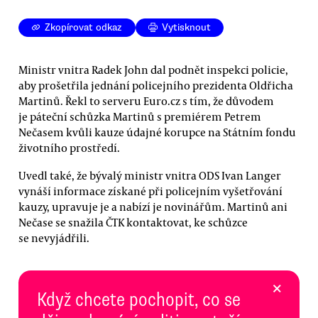
Zkopírovat odkaz
Vytisknout
Ministr vnitra Radek John dal podnět inspekci policie,
aby prošetřila jednání policejního prezidenta Oldřicha
Martinů. Řekl to serveru Euro.cz s tím, že důvodem
je páteční schůzka Martinů s premiérem Petrem
Nečasem kvůli kauze údajné korupce na Státním fondu
životního prostředí.
Uvedl také, že bývalý ministr vnitra ODS Ivan Langer
vynáší informace získané při policejním vyšetřování
kauzy, upravuje je a nabízí je novinářům. Martinů ani
Nečase se snažila ČTK kontaktovat, ke schůzce
se nevyjádřili.
×
Když chcete pochopit, co se