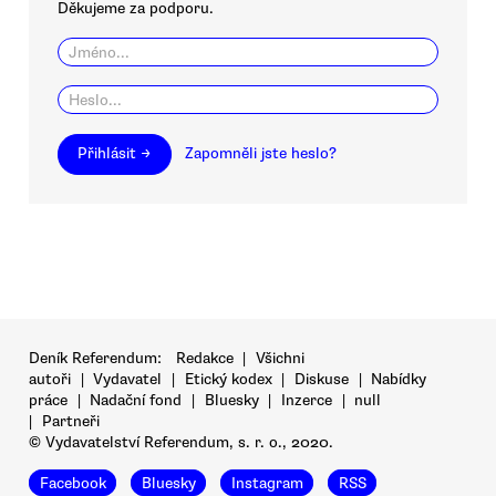
Děkujeme za podporu.
Přihlásit →
Zapomněli jste heslo?
Deník Referendum:
Redakce
|
Všichni
autoři
|
Vydavatel
|
Etický kodex
|
Diskuse
|
Nabídky
práce
|
Nadační fond
|
Bluesky
|
Inzerce
|
null
|
Partneři
© Vydavatelství Referendum, s. r. o., 2020.
Facebook
Bluesky
Instagram
RSS