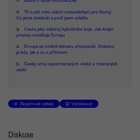
Sucho v době motoristické
2.
Tři a půl roku vládní zmocněnkyní pro Romy:
Co jsme dokázali a proč jsem odešla
3.
Ceuta jako nástroj hybridního boje. Jak krajní
pravice rozděluje Evropu
4.
Evropa se změně klimatu přizpůsobí. Otázkou
je kdy, jak a co s příčinami
5.
Český orloj nepotrestaných viníků a trestaných
obětí
Zkopírovat odkaz
Vytisknout
Diskuse