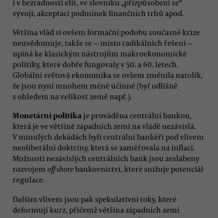
i v bezradnosti elit, ve slovníku „přizpůsobení se“
vývoji, akceptaci podmínek finančních trhů apod.
Většina vlád si ovšem formační podobu současné krize
neuvědomuje, takže se — místo radikálních řešení —
upíná ke klasickým nástrojům makroekonomické
politiky, které dobře fungovaly v 50. a 60. letech.
Globální světová ekonomika se ovšem změnila natolik,
že jsou nyní mnohem méně účinné (byť odlišně
s ohledem na velikost země např.).
Monetární politika
je prováděna centrální bankou,
která je ve většině západních zemí na vládě nezávislá.
V minulých dekádách byli centrální bankéři pod vlivem
neoliberální doktríny, která se zaměřovala na inflaci.
Možnosti nezávislých centrálních bank jsou zeslabeny
rozvojem
off shore
bankovnictví, které snižuje potenciál
regulace.
Dalším vlivem jsou pak spekulativní toky, které
deformují kurz, přičemž většina západních zemí