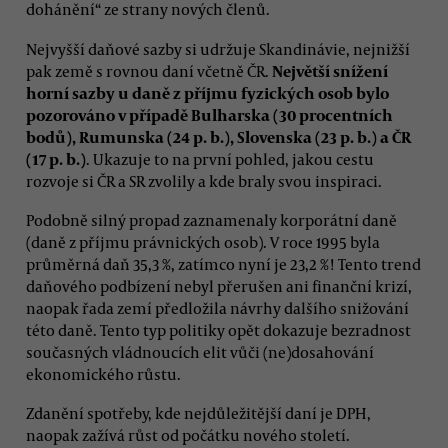
dohánění“ ze strany nových členů.
Nejvyšší daňové sazby si udržuje Skandinávie, nejnižší
Největší snížení
pak země s rovnou daní včetně ČR.
horní sazby u daně z příjmu fyzických osob bylo
pozorováno v případě Bulharska (30 procentních
bodů), Rumunska (24 p. b.), Slovenska (23 p. b.) a ČR
(17 p. b.)
. Ukazuje to na první pohled, jakou cestu
rozvoje si ČR a SR zvolily a kde braly svou inspiraci.
Podobně silný propad zaznamenaly korporátní daně
(daně z příjmu právnických osob). V roce 1995 byla
průměrná daň 35,3 %, zatímco nyní je 23,2 %! Tento trend
daňového podbízení nebyl přerušen ani finanční krizí,
naopak řada zemí předložila návrhy dalšího snižování
této daně. Tento typ politiky opět dokazuje bezradnost
současných vládnoucích elit vůči (ne)dosahování
ekonomického růstu.
Zdanění spotřeby, kde nejdůležitější daní je DPH,
naopak zažívá růst od počátku nového století.