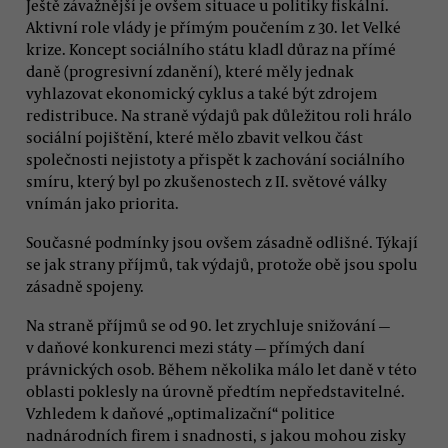
Ještě závažnější je ovšem situace u politiky fiskální.
Aktivní role vlády je přímým poučením z 30. let Velké
krize. Koncept sociálního státu kladl důraz na přímé
daně (progresivní zdanění), které měly jednak
vyhlazovat ekonomický cyklus a také být zdrojem
redistribuce. Na straně výdajů pak důležitou roli hrálo
sociální pojištění, které mělo zbavit velkou část
společnosti nejistoty a přispět k zachování sociálního
smíru, který byl po zkušenostech z II. světové války
vnímán jako priorita.
Současné podmínky jsou ovšem zásadně odlišné. Týkají
se jak strany příjmů, tak výdajů, protože obě jsou spolu
zásadně spojeny.
Na straně příjmů se od 90. let zrychluje snižování —
v daňové konkurenci mezi státy — přímých daní
právnických osob. Během několika málo let daně v této
oblasti poklesly na úrovně předtím nepředstavitelné.
Vzhledem k daňové „optimalizační“ politice
nadnárodních firem i snadnosti, s jakou mohou zisky