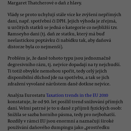
Margaret Thatcherové o daň z hlavy.
Vlády se proto uchylují stále více ke zvýšení nepřímých
daní, např. spotřební či DPH. Jejich výhoda je zřejmá,
u určitých statků se jedná o kategorie co nejbližší tzv.
Ramseyho dani (tj. daň ze statku, který má buď
neelastickou poptávku či nabídku tak, aby daňová
distorze byla co nejmenší).
Problém je, že daně tohoto typu jsou jednoznačně
degresivního rázu, tj. nejvíce dopadají na ty nejchudší.
Ti totiž obvykle nemohou spořit, tedy celý jejich
disponibilní důchod jde na spotřebu, a tak se jich
zdražení vyvolané nárůstem daně dotkne nejvíce.
Analýza Eurostatu
Taxation trends in the EU 2010
konstatuje, že od 90. let posílil trend snižování přímých
daní. Velmi patrné je to u daně z příjmů fyzických osob:
Snížila se sazba horního pásma, tedy pro nejbohatší.
Rozdíly v rámci EU jsou enormní a naznačují široké
používání daňového dumpingu jako „prostředku