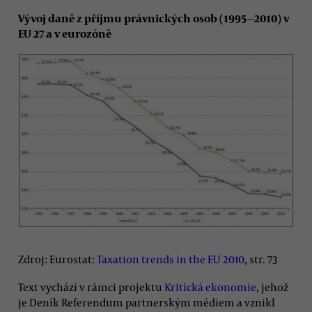
Vývoj daně z příjmu právnických osob (1995
2010) v
—
EU 27 a v eurozóně
Zdroj: Eurostat:
Taxation trends in the EU 2010
, str. 73
Text vychází v rámci projektu
Kritická ekonomie
, jehož
je Deník Referendum partnerským médiem a vznikl