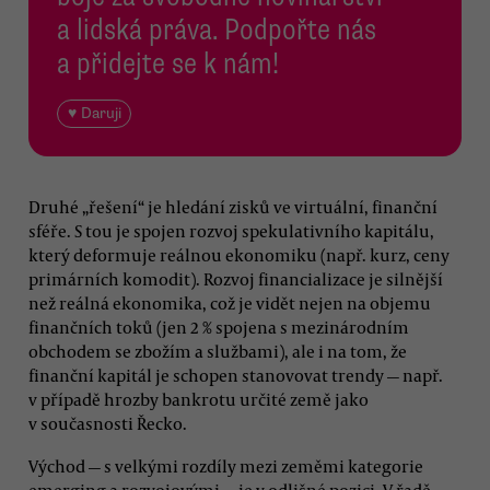
a lidská práva. Podpořte nás
a přidejte se k nám!
♥ Daruji
Druhé „řešení“ je hledání zisků ve virtuální, finanční
sféře. S tou je spojen rozvoj spekulativního kapitálu,
který deformuje reálnou ekonomiku (např. kurz, ceny
primárních komodit). Rozvoj financializace je silnější
než reálná ekonomika, což je vidět nejen na objemu
finančních toků (jen 2 % spojena s mezinárodním
obchodem se zbožím a službami), ale i na tom, že
finanční kapitál je schopen stanovovat trendy — např.
v případě hrozby bankrotu určité země jako
v současnosti Řecko.
Východ — s velkými rozdíly mezi zeměmi kategorie
emerging a rozvojovými — je v odlišné pozici. V řadě