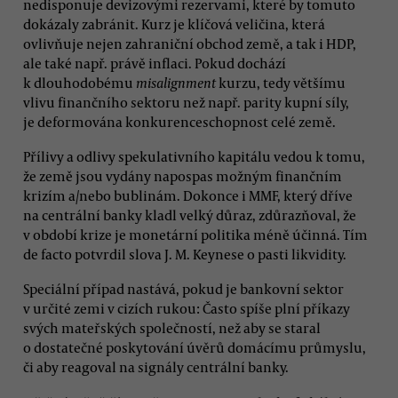
nedisponuje devizovými rezervami, které by tomuto
dokázaly zabránit. Kurz je klíčová veličina, která
ovlivňuje nejen zahraniční obchod země, a tak i HDP,
ale také např. právě inflaci. Pokud dochází
k dlouhodobému
misalignment
kurzu, tedy většímu
vlivu finančního sektoru než např. parity kupní síly,
je deformována konkurenceschopnost celé země.
Přílivy a odlivy spekulativního kapitálu vedou k tomu,
že země jsou vydány napospas možným finančním
krizím a/nebo bublinám. Dokonce i MMF, který dříve
na centrální banky kladl velký důraz, zdůrazňoval, že
v období krize je monetární politika méně účinná. Tím
de facto potvrdil slova J. M. Keynese o pasti likvidity.
Speciální případ nastává, pokud je bankovní sektor
v určité zemi v cizích rukou: Často spíše plní příkazy
svých mateřských společností, než aby se staral
o dostatečné poskytování úvěrů domácímu průmyslu,
či aby reagoval na signály centrální banky.