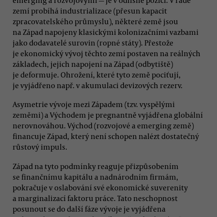
zemí probíhá industrializace (přesun kapacit
zpracovatelského průmyslu), některé země jsou
na Západ napojeny klasickými kolonizačními vazbami
jako dodavatelé surovin (ropné státy). Přestože
je ekonomický vývoj těchto zemí postaven na reálných
základech, jejich napojení na Západ (odbytiště)
je deformuje. Ohrožení, které tyto země pociťují,
je vyjádřeno např. v akumulaci devizových rezerv.
Asymetrie vývoje mezi Západem (tzv. vyspělými
zeměmi) a Východem je pregnantně vyjádřena globální
nerovnováhou. Východ (rozvojové a emerging země)
financuje Západ, který není schopen nalézt dostatečný
růstový impuls.
Západ na tyto podmínky reaguje přizpůsobením
se finančnímu kapitálu a nadnárodním firmám,
pokračuje v oslabování své ekonomické suverenity
a marginalizací faktoru práce. Tato neschopnost
posunout se do další fáze vývoje je vyjádřena