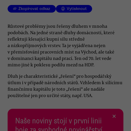
Zkopírovat odkaz
Vytisknout
Růstové problémy jsou řešeny dluhem v mnoha
podobách. Na jedné straně dluhy domácností, které
reflektují klesající kupní sílu středně
a nízkopříjmových vrstev. Ta je vyjádřena nejen
v přemisťování pracovních míst na Východ, ale také
v dominanci kapitálu nad prací. Ten od 70. let vede
mimo jiné k poklesu podílu mezd na HDP.
Dluh je charakteristické „řešení“ pro hospodářský
útlum i v případě národních států. Vzhledem k sílícímu
finančnímu kapitálu je toto „řešení“ ale nadále
použitelné jen pro určité státy, např. USA.
×
Naše noviny stojí v první linii
boje za svobodné novinářství