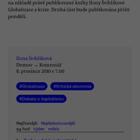
na základě právě publikované knihy Ilony Švihlíkové
Globalizace a krize. Druhá část bude publikována příští
pondělí.
Ilona Švihlíková
Domov
→
Komentář
8. prosince 2010 v 7.00
#
Globalizace
#
Kritická ekonomie
#
Debata o kapitalismu
Nejčtenější
Nejdiskutovanější
24 hod
týden
měsíc
1.