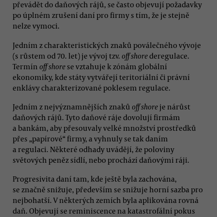
převádět do daňových rájů, se často objevují požadavky
po úplném zrušení daní pro firmy s tím, že je stejně
nelze vymoci.
Jedním z charakteristických znaků poválečného vývoje
(s růstem od 70. let) je vývoj tzv.
off shore
deregulace.
Termín
off shore
se vztahuje k zónám globální
ekonomiky, kde státy vytvářejí teritoriální či právní
enklávy charakterizované poklesem regulace.
Jedním z nejvýznamnějších znaků
off shore
je nárůst
daňových rájů. Tyto daňové ráje dovolují firmám
a bankám, aby přesouvaly velké množství prostředků
přes „papírové“ firmy, a vyhnuly se tak daním
a regulaci. Některé odhady uvádějí, že poloviny
světových peněz sídlí, nebo prochází daňovými ráji.
Progresivita daní tam, kde ještě byla zachována,
se značně snižuje, především se snižuje horní sazba pro
nejbohatší. V některých zemích byla aplikována rovná
daň. Objevují se reminiscence na katastrofální pokus