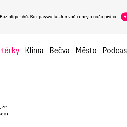
Bez oligarchů. Bez paywallu.
Jen vaše dary a naše práce
♥
rtérky
Klima
Bečva
Město
Podcas
 že
všem