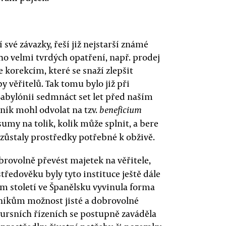
 své závazky, řeší již nejstarší známé
ho velmi tvrdých opatření, např. prodej
e korekcím, které se snaží zlepšit
 věřitelů. Tak tomu bylo již při
bylónii sedmnáct set let před naším
ník mohl odvolat na tzv.
beneficium
my na tolik, kolik může splnit, a bere
 zůstaly prostředky potřebné k obživě.
ovolně převést majetek na věřitele,
tředověku byly tyto instituce ještě dále
m století ve Španělsku vyvinula forma
níkům možnost jisté a dobrovolné
ursních řízeních se postupně zaváděla