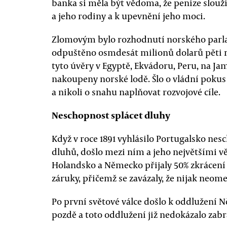
banka si měla být vědoma, že peníze slou
a jeho rodiny a k upevnění jeho moci.
Zlomovým bylo rozhodnutí norského parla
odpuštěno osmdesát milionů dolarů pěti 
tyto úvěry v Egyptě, Ekvádoru, Peru, na Jam
nakoupeny norské lodě. Šlo o vládní pokus
a nikoli o snahu naplňovat rozvojové cíle.
Neschopnost splácet dluhy
Když v roce 1891 vyhlásilo Portugalsko nesc
dluhů, došlo mezi ním a jeho největšími věř
Holandsko a Německo přijaly 50% zkrácení 
záruky, přičemž se zavázaly, že nijak neom
Po první světové válce došlo k oddlužení 
pozdě a toto oddlužení již nedokázalo zabr