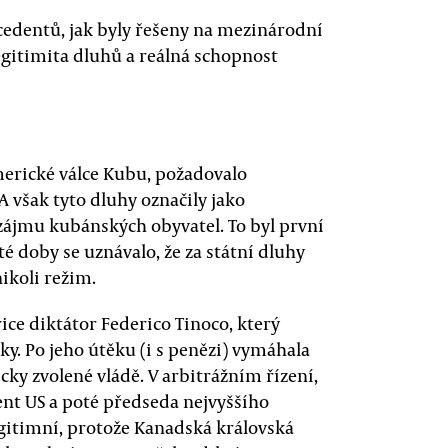
cedentů, jak byly řešeny na mezinárodní
egitimita dluhů a reálná schopnost
merické válce Kubu, požadovalo
 však tyto dluhy označily jako
 zájmu kubánských obyvatel. To byl první
é doby se uznávalo, že za státní dluhy
ikoli režim.
rice diktátor Federico Tinoco, který
ky. Po jeho útěku (i s penězi) vymáhala
y zvolené vládě. V arbitrážním řízení,
ent US a poté předseda nejvyššího
egitimní, protože Kanadská královská