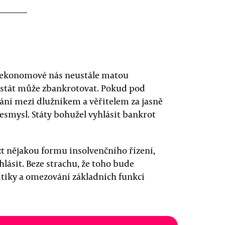
ní ekonomové nás neustále matou
e stát může zbankrotovat. Pokud pod
í mezi dlužníkem a věřitelem za jasně
esmysl. Státy bohužel vyhlásit bankrot
zt nějakou formu insolvenčního řízení,
lásit. Beze strachu, že toho bude
litiky a omezování základních funkcí