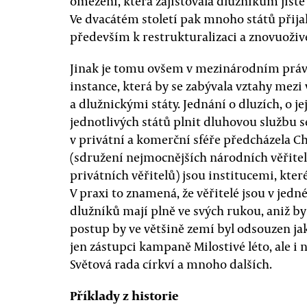
omezení, která zajišťovala dlužníkům jisté
Ve dvacátém století pak mnoho států přija
především k restrukturalizaci a znovuoživ
Jinak je tomu ovšem v mezinárodním právu
instance, která by se zabývala vztahy mezi 
a dlužnickými státy. Jednání o dluzích, o j
jednotlivých států plnit dluhovou službu s
v privátní a komerční sféře předcházela 
(sdružení nejmocnějších národních věřite
privátních věřitelů) jsou institucemi, kte
V praxi to znamená, že věřitelé jsou v jedn
dlužníků mají plně ve svých rukou, aniž b
postup by ve většině zemí byl odsouzen ja
jen zástupci kampaně Milostivé léto, ale i 
Světová rada církví a mnoho dalších.
Příklady z historie