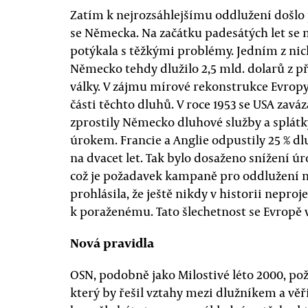
Zatím k nejrozsáhlejšímu oddlužení došlo 
se Německa. Na začátku padesátých let se
potýkala s těžkými problémy. Jedním z nich
Německo tehdy dlužilo 2,5 mld. dolarů z př
války. V zájmu mírové rekonstrukce Evrop
části těchto dluhů. V roce 1953 se USA zaváz
zprostily Německo dluhové služby a splátk
úrokem. Francie a Anglie odpustily 25 % dl
na dvacet let. Tak bylo dosaženo snížení ú
což je požadavek kampaně pro oddlužení 
prohlásila, že ještě nikdy v historii neproje
k poraženému. Tato šlechetnost se Evropě v
Nová pravidla
OSN, podobně jako Milostivé léto 2000, po
který by řešil vztahy mezi dlužníkem a vě