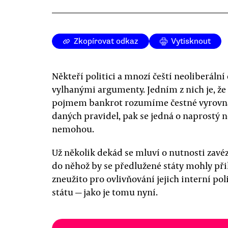
Zkopírovat odkaz
Vytisknout
Někteří politici a mnozí čeští neoliberál
vylhanými argumenty. Jedním z nich je, ž
pojmem bankrot rozumíme čestné vyrovnán
daných pravidel, pak se jedná o naprostý n
nemohou.
Už několik dekád se mluví o nutnosti zavé
do něhož by se předlužené státy mohly přih
zneužito pro ovlivňování jejich interní po
státu — jako je tomu nyní.