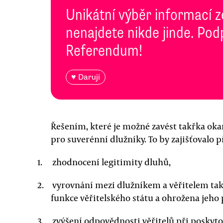
Unikátní výběr informací z
nenajdete nikde jinde. Pod
Referendum!
♥ Daruji
Řešením, které je možné zavést takřka oka
pro suverénní dlužníky. To by zajišťovalo 
zhodnocení legitimity dluhů,
vyrovnání mezi dlužníkem a věřitelem tak
funkce věřitelského státu a ohrožena jeho 
zvýšení odpovědnosti věřitelů při poskyto