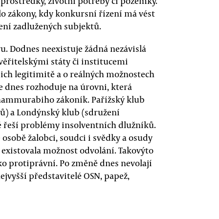
 prostředky, životní potřeby či pozemky.
lo zákony, kdy konkursní řízení má vést
ení zadlužených subjektů.
. Dodnes neexistuje žádná nezávislá
věřitelskými státy či institucemi
ejich legitimitě a o reálných možnostech
e dnes rozhoduje na úrovni, která
Chammurabiho zákoník. Pařížský klub
lů) a Londýnský klub (sdružení
ré řeší problémy insolventních dlužníků.
é osobě žalobci, soudci i svědky a osudy
y existovala možnost odvolání. Takovýto
ko protiprávní. Po změně dnes nevolají
nejvyšší představitelé OSN, papež,