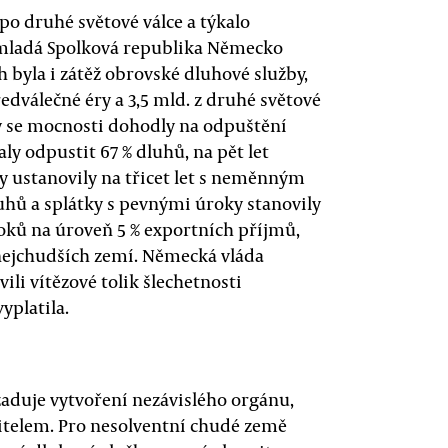
po druhé světové válce a týkalo
 mladá Spolková republika Německo
 byla i zátěž obrovské dluhové služby,
edválečné éry a 3,5 mld. z druhé světové
y se mocnosti dohodly na odpuštění
aly odpustit 67 % dluhů, na pět let
y ustanovily na třicet let s neměnným
uhů a splátky s pevnými úroky stanovily
roků na úroveň 5 % exportních příjmů,
nejchudších zemí. Německá vláda
vili vítězové tolik šlechetnosti
yplatila.
žaduje vytvoření nezávislého orgánu,
řitelem. Pro nesolventní chudé země