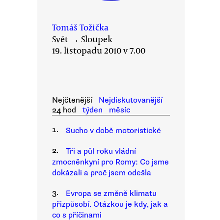
Tomáš Tožička
Svět
→
Sloupek
19. listopadu 2010 v 7.00
Nejčtenější
Nejdiskutovanější
24 hod
týden
měsíc
1.
Sucho v době motoristické
2.
Tři a půl roku vládní
zmocněnkyní pro Romy: Co jsme
dokázali a proč jsem odešla
3.
Evropa se změně klimatu
přizpůsobí. Otázkou je kdy, jak a
co s příčinami