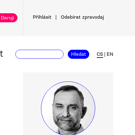
Přihlásit
|
Odebírat
zpravodaj
 Daruji
t
Hledat
CS
|
EN