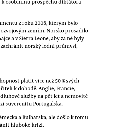
ží k osobnímu prospěchu diktátora
mentu z roku 2006, kterým bylo
rozvojovým zemím. Norsko prosadilo
ajce a v Sierra Leone, aby za ně byly
 zachránit norský lodní průmysl,
hopnost platit více než 50 % svých
iteli k dohodě. Anglie, Francie,
dluhové služby na pět let a nemovité
ezí suverenitu Portugalska.
Německa a Bulharska, ale došlo k tomu
ánit hluboké krizi.