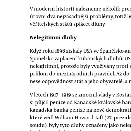
V moderní historii nalezneme několik pre
úrovni dva nejzásadnější problémy, totiž l
věřitelských států splácet dluhy.
Nelegitimní dluhy
Když roku 1898 získaly USA ve Španělsko-a
Španělsko zaplacení kubánských dluhů. USA
nelegitimní, protože byly využívány proti
průlom do mezinárodních pravidel. Až do t
nese odpovědnost stát a jeho obyvatelé, a n
V letech 1917—1919 se zmocnil vlády v Kosta
si půjčil peníze od Kanadské královské ban
kanadská banka peníze na nové demokratick
které vedl William Howard Taft (27. prezid
soudu), byly tyto dluhy označeny jako nel