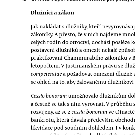
Dlužníci a zákon
Jak nakládat s dlužníky, kteří nevyrovnávají
zákoníky. A přesto, že v nich najdeme mno
celých rodin do otroctví, dochází posléze k
postavení dlužníků a omezit nekalé způsoby
praktikování Chammurabiho zákoníku v Ba
letopočtem. V Justinianském právu se dluž
a požadovat omezení dlužné su
competentiae
se ohled na to, aby žalovanému dlužníkovi
umožňovalo dlužníkům dobr
Cessio bonorum
a čestně se tak s ním vyrovnat. V průběhu s
rozvíjeny, až se z
ve třinácté
cessia bonorum
bankrotu, která dávala především obchod
likvidace pod soudním dohledem. I v konk