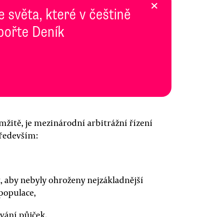
×
e světa, které v češtině
pořte Deník
mžitě, je mezinárodní arbitrážní řízení
především:
, aby nebyly ohroženy nejzákladnější
populace,
vání půjček.