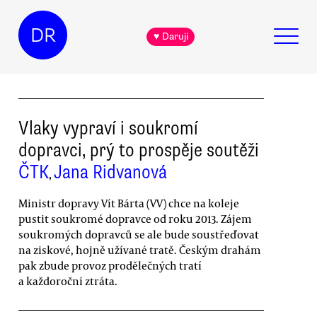
DR
♥ Daruji
Vlaky vypraví i soukromí
dopravci, prý to prospěje soutěži
ČTK
Jana Ridvanová
,
Ministr dopravy Vít Bárta (VV) chce na koleje
pustit soukromé dopravce od roku 2013. Zájem
soukromých dopravců se ale bude soustřeďovat
na ziskové, hojně užívané tratě. Českým drahám
pak zbude provoz prodělečných tratí
a každoroční ztráta.