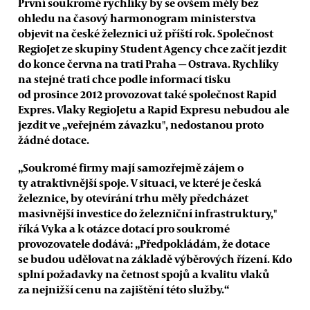
První soukromé rychlíky by se ovšem měly bez
ohledu na časový harmonogram ministerstva
objevit na české železnici už příští rok. Společnost
RegioJet ze skupiny Student Agency chce začít jezdit
do konce června na trati Praha
—
Ostrava. Rychlíky
na stejné trati chce podle informací tisku
od prosince 2012 provozovat také společnost Rapid
Expres. Vlaky RegioJetu a Rapid Expresu nebudou ale
jezdit ve „veřejném závazku", nedostanou proto
žádné dotace.
„Soukromé firmy mají samozřejmě zájem o
ty atraktivnější spoje. V situaci, ve které je česká
železnice, by otevírání trhu měly předcházet
masivnější investice do železniční infrastruktury,"
říká Vyka a k otázce dotací pro soukromé
provozovatele dodává: „Předpokládám, že dotace
se budou udělovat na základě výběrových řízení. Kdo
splní požadavky na četnost spojů a kvalitu vlaků
za nejnižší cenu na zajištění této služby.“