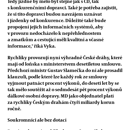
Tedy jízdné by mělo být stejné jak s ČD, tak
s konkurenčními dopravci. Také je potřeba zajistit,
že si tito dopravci budou navzájem uznávat
i jízdenky od konkurence. Důležité také bude
propojení jejich informačních systémů, aby
v provozu nedocházelo k nepřehlednostem
a zmatkům a cestující měli kvalitní a včasné
informace," říká Vyka.
Rychlíky provozují nyní výhradně České dráhy, které
mají od loňska s ministerstvem desetiletou smlouvu.
Předchozí ministr Gustav Slamečka do ní ale prosadil
klauzuli, podle které lze každý rok ze smlouvy
vyjmout patnáct procent výkonů, do deseti let by se
tak mělo soutěžit až o sedmdesát pět procent výkonů
dálkové osobní dopravy. MD jako objednatel platí
za rychlíky Českým drahám čtyři miliardy korun
ročně.
Soukromníci ale bez dotací