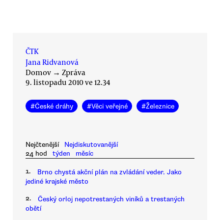
ČTK
Jana Ridvanová
Domov
→
Zpráva
9. listopadu 2010 ve 12.34
#
České dráhy
#
Věci veřejné
#
Železnice
Nejčtenější
Nejdiskutovanější
24 hod
týden
měsíc
1.
Brno chystá akční plán na zvládání veder. Jako
jediné krajské město
2.
Český orloj nepotrestaných viníků a trestaných
obětí