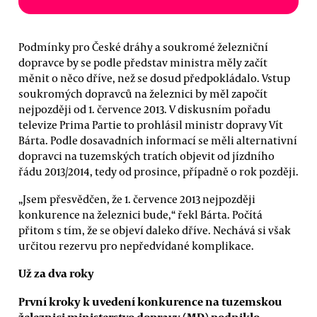
Podmínky pro České dráhy a soukromé železniční
dopravce by se podle představ ministra měly začít
měnit o něco dříve, než se dosud předpokládalo. Vstup
soukromých dopravců na železnici by měl započít
nejpozději od 1. července 2013. V diskusním pořadu
televize Prima Partie to prohlásil ministr dopravy Vít
Bárta. Podle dosavadních informací se měli alternativní
dopravci na tuzemských tratích objevit od jízdního
řádu 2013/2014, tedy od prosince, případně o rok později.
„Jsem přesvědčen, že 1. července 2013 nejpozději
konkurence na železnici bude,“ řekl Bárta. Počítá
přitom s tím, že se objeví daleko dříve. Nechává si však
určitou rezervu pro nepředvídané komplikace.
Už za dva roky
První kroky k uvedení konkurence na tuzemskou
železnici ministerstvo dopravy (MD) podniklo