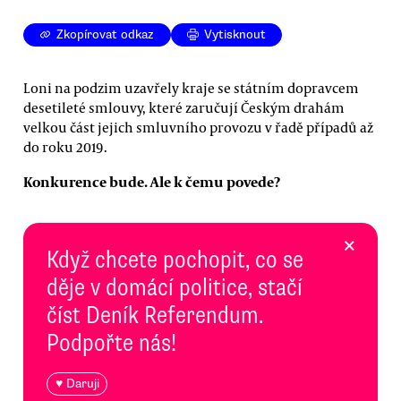
Zkopírovat odkaz
Vytisknout
Loni na podzim uzavřely kraje se státním dopravcem
desetileté smlouvy, které zaručují Českým drahám
velkou část jejich smluvního provozu v řadě případů až
do roku 2019.
Konkurence bude. Ale k čemu povede?
×
Když chcete pochopit, co se
děje v domácí politice, stačí
číst Deník Referendum.
Podpořte nás!
♥ Daruji