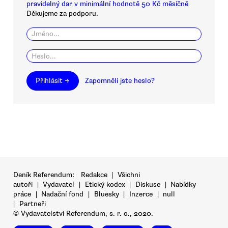
pravidelný dar v minimální hodnotě 50 Kč měsíčně
Děkujeme za podporu.
Přihlásit →
Zapomněli jste heslo?
Deník Referendum:
Redakce
|
Všichni
autoři
|
Vydavatel
|
Etický kodex
|
Diskuse
|
Nabídky
práce
|
Nadační fond
|
Bluesky
|
Inzerce
|
null
|
Partneři
© Vydavatelství Referendum, s. r. o., 2020.