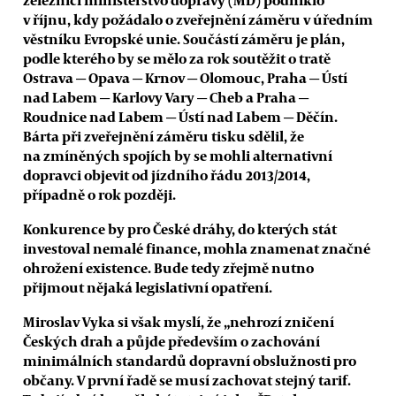
v říjnu, kdy požádalo o zveřejnění záměru v úředním
věstníku Evropské unie. Součástí záměru je plán,
podle kterého by se mělo za rok soutěžit o tratě
Ostrava
—
Opava
—
Krnov
—
Olomouc, Praha
—
Ústí
nad Labem
—
Karlovy Vary
—
Cheb a Praha
—
Roudnice nad Labem
—
Ústí nad Labem
—
Děčín.
Bárta při zveřejnění záměru tisku sdělil, že
na zmíněných spojích by se mohli alternativní
dopravci objevit od jízdního řádu 2013/2014,
případně o rok později.
Konkurence by pro České dráhy, do kterých stát
investoval nemalé finance, mohla znamenat značné
ohrožení existence. Bude tedy zřejmě nutno
přijmout nějaká legislativní opatření.
Miroslav Vyka si však myslí, že „nehrozí zničení
Českých drah a půjde především o zachování
minimálních standardů dopravní obslužnosti pro
občany. V první řadě se musí zachovat stejný tarif.