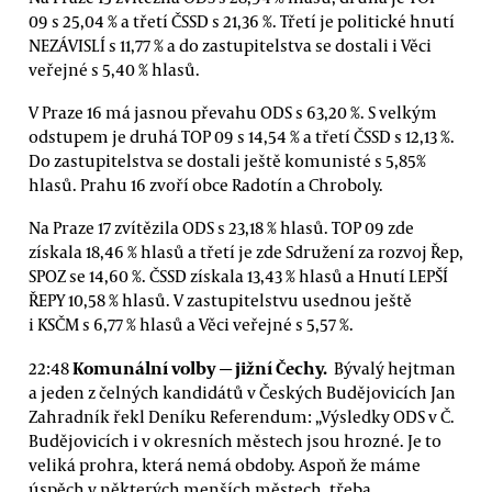
09 s 25,04 % a třetí ČSSD s 21,36 %. Třetí je politické hnutí
NEZÁVISLÍ s 11,77 % a do zastupitelstva se dostali i Věci
veřejné s 5,40 % hlasů.
V Praze 16 má jasnou převahu ODS s 63,20 %. S velkým
odstupem je druhá TOP 09 s 14,54 % a třetí ČSSD s 12,13 %.
Do zastupitelstva se dostali ještě komunisté s 5,85%
hlasů. Prahu 16 zvoří obce Radotín a Chroboly.
Na Praze 17 zvítězila ODS s 23,18 % hlasů. TOP 09 zde
získala 18,46 % hlasů a třetí je zde Sdružení za rozvoj Řep,
SPOZ se 14,60 %. ČSSD získala 13,43 % hlasů a Hnutí LEPŠÍ
ŘEPY 10,58 % hlasů. V zastupitelstvu usednou ještě
i KSČM s 6,77 % hlasů a Věci veřejné s 5,57 %.
Komunální volby — jižní Čechy.
22:48
Bývalý hejtman
a jeden z čelných kandidátů v Českých Budějovicích Jan
Zahradník řekl Deníku Referendum: „Výsledky ODS v Č.
Budějovicích i v okresních městech jsou hrozné. Je to
veliká prohra, která nemá obdoby. Aspoň že máme
úspěch v některých menších městech, třeba