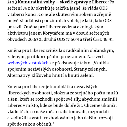
21:13 Komunální
volby — skvělé zprávy z Liberce:
Po
sečtení 74 z 87 okrsků je takřka jasné, že vláda ODS
v Liberci končí. Co je ale skutečným šokem a zřejmě
největší událostí podzimních voleb, je fakt, kdo ODS
porazil. Změna pro Liberec vedená ekologickým
aktivistou Janem Korytářem má v dosud sečtených
obvodech 20,63 %, druhá ODS 17,60 % a třetí ČSSD 16,91.
Změna pro Liberec zvítězila s radikálním občanským,
zeleným, protikorupčním programem. Na svých
webových stránkách
se představuje takto: „Vznikla
spojením nezávislých osobností, Strany zelených,
Alternativy, Klíčového hnutí a hnutí Zelení.
Změna pro Liberec je kandidátka nezávislých
libereckých osobností, složená ze stejného počtu mužů
a žen, kteří se rozhodli spojit své síly, abychom změnili
Liberec v místo, kde se bude dobře žít. Chceme ukončit
vládu těch, co naše město zabetonovali, rozprodali
a zadlužili a vrátit rozhodování o jeho dalším rozvoji
zpět do rukou občanů."