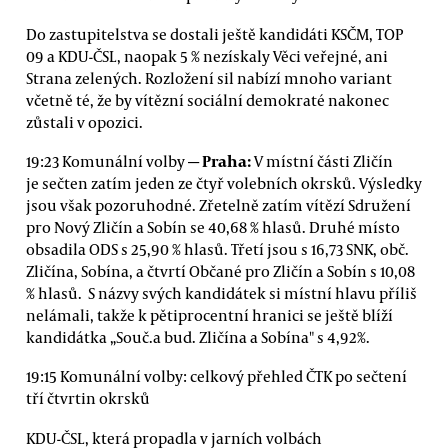
Do zastupitelstva se dostali ještě kandidáti KSČM, TOP
09 a KDU-ČSL, naopak 5 % nezískaly Věci veřejné, ani
Strana zelených. Rozložení sil nabízí mnoho variant
včetně té, že by vítězní sociální demokraté nakonec
zůstali v opozici.
—
Praha:
19:23 Komunální volby
V místní části Zličín
je sečten zatím jeden ze čtyř volebních okrsků. Výsledky
jsou však pozoruhodné. Zřetelně zatím vítězí Sdružení
pro Nový Zličín a Sobín se 40,68 % hlasů. Druhé místo
obsadila ODS s 25,90 % hlasů. Třetí jsou s 16,73 SNK, obč.
Zličína, Sobína, a čtvrtí Občané pro Zličín a Sobín s 10,08
% hlasů. S názvy svých kandidátek si místní hlavu příliš
nelámali, takže k pětiprocentní hranici se ještě blíží
kandidátka „Souč.a bud. Zličína a Sobína" s 4,92%.
19:15 Komunální volby: celkový přehled ČTK po sečtení
tří čtvrtin okrsků
KDU-ČSL, která propadla v jarních volbách