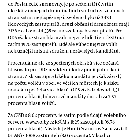
do Poslanecké sněmovny, je po sečtení tří čtvrtin
okrsků v nynějších komunálních volbách ze známých
stran zatím nejúspěšnější. Zvoleno bylo už 2438
lidoveckých zastupitelů, druzí občanští demokraté mají
2126 z celkem 44 338 zatím zvolených zastupitelů. Pro
ODS však ze stran hlasovalo nejvíce lidí. Třetí ČSSD má
zatím 1970 zastupitelů. Lidé ale vůbec nejvíce volili
nejrůznější místní sdružení nezávislých kandidátů.
Procentuálně ale ze spočtených okrsků více občanů
hlasovalo pro ODS než kteroukoliv jinou politickou
stranu. Zisk zastupitelského mandátu je však závislý
na počtu voličů v obci, ve větších městech je k zisku
mandátu potřeba více hlasů. ODS získala dosud 11,31
procenta hlasů, lidovci své mandáty dostali za 7,57
procenta hlasů voličů.
Za ČSSD s 8,62 procenty je zatím podle údajů volebního
serveru www.volby.cz KSČM s 1625 zastupiteli (6,78
procenta hlasů). Následuje Hnutí Starostové a nezávislí
(STAN) s 1008 zastupiteli (3,0 procenta). V koalici