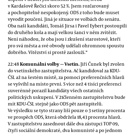
v Kardašově Řečici skoro 52 %. Jsem rozčarovaný
a pochopitelně nespokojený. ODS z toho bude muset
vyvodit poučení. Jiná je situace ve volbách do senátu.
Oba naši kandidáti, Tomáš Jirsa i Pavel Eybert postoupili
do druhého kola a mají velkou šanci v něm zvítězit.
Není náhodou, že oba jsou i zkušení starostové, kteří
pro svá města a své obvody udělali ohromnou spoustu
dobrého. Vítězství si prostě zaslouží.“
Komunální volby — Vsetín.
22:48
Jiří Čunek byl zvolen
do vsetínského zastupitelstva. Ač kandidoval za KDU-
ČSL až na šestém místě, za pomoci preferenčních hlasů
se vyšvihl na místo první. S více než 4 tisíci preferencí
suverénně porazil kandidáty všech ostatních
politických uskupení. V 21členném zastupitelstvu bude
mít KDU-ČSL stejně jako ODS pět zastupitelů.
Ve výsledku se tyto strany liší pouze o 3 setiny procenta
ve prospěch ODS, která obdržela 18,43 procenta hlasů.
V zastupitelstvu zasednout dále dva zástupci TOP 09,
čtyři sociální demokraté, dva komunisté a po jednom