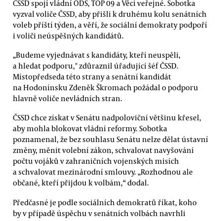
ČSSD spojí vládní ODS, TOP 09 a Věci veřejné. Sobotka
vyzval voliče ČSSD, aby přišli k druhému kolu senátních
voleb příští týden, a věří, že sociální demokraty podpoří
i voliči neúspěšných kandidátů.
„Budeme vyjednávat s kandidáty, kteří neuspěli,
a hledat podporu," zdůraznil úřadující šéf ČSSD.
Místopředseda této strany a senátní kandidát
na Hodonínsku Zdeněk Škromach požádal o podporu
hlavně voliče nevládních stran.
ČSSD chce získat v Senátu nadpoloviční většinu křesel,
aby mohla blokovat vládní reformy. Sobotka
poznamenal, že bez souhlasu Senátu nelze dělat ústavní
změny, měnit volební zákon, schvalovat navyšování
počtu vojáků v zahraničních vojenských misích
a schvalovat mezinárodní smlouvy. „Rozhodnou ale
občané, kteří přijdou k volbám,“ dodal.
Předčasné je podle sociálních demokratů říkat, koho
by v případě úspěchu v senátních volbách navrhli