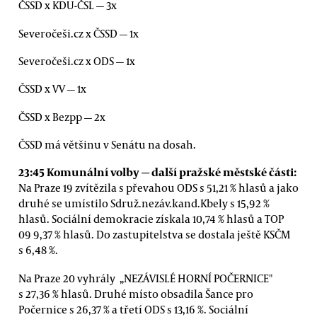
ČSSD x KDU-ČSL — 3x
Severočeši.cz x ČSSD — 1x
Severočeši.cz x ODS — 1x
ČSSD x VV — 1x
ČSSD x Bezpp — 2x
ČSSD má většinu v Senátu na dosah.
23:45
Komunální volby — další pražské městské části:
Na Praze 19 zvítězila s převahou ODS s 51,21 % hlasů a jako
druhé se umístilo Sdruž.nezáv.kand.Kbely s 15,92 %
hlasů. Sociální demokracie získala 10,74 % hlasů a TOP
09 9,37 % hlasů. Do zastupitelstva se dostala ještě KSČM
s 6,48 %.
Na Praze 20 vyhrály „NEZÁVISLÉ HORNÍ POČERNICE"
s 27,36 % hlasů. Druhé místo obsadila Šance pro
Počernice s 26,37 % a třetí ODS s 13,16 %. Sociální