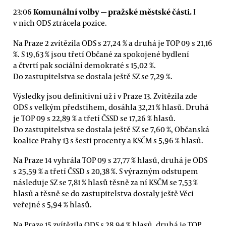
Komunální volby — pražské městské části.
23:06
I
v nich ODS ztrácela pozice.
Na Praze 2 zvítězila ODS s 27,24 % a druhá je TOP 09 s 21,16
%. S 19,63 % jsou třetí Občané za spokojené bydlení
a čtvrtí pak sociální demokraté s 15,02 %.
Do zastupitelstva se dostala ještě SZ se 7,29 %.
Výsledky jsou definitivní už i v Praze 13. Zvítězila zde
ODS s velkým předstihem, dosáhla 32,21 % hlasů. Druhá
je TOP 09 s 22,89 % a třetí ČSSD se 17,26 % hlasů.
Do zastupitelstva se dostala ještě SZ se 7,60 %, Občanská
koalice Prahy 13 s šesti procenty a KSČM s 5,96 % hlasů.
Na Praze 14 vyhrála TOP 09 s 27,77 % hlasů, druhá je ODS
s 25,59 % a třetí ČSSD s 20,38 %. S výrazným odstupem
následuje SZ se 7,81 % hlasů těsně za ní KSČM se 7,53 %
hlasů a těsně se do zastupitelstva dostaly ještě Věci
veřejné s 5,94 % hlasů.
Na Praze 15 zvítězila ODS s 28,94 % hlasů, druhá je TOP