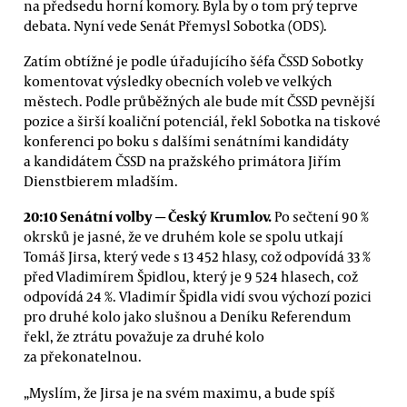
na předsedu horní komory. Byla by o tom prý teprve
debata. Nyní vede Senát Přemysl Sobotka (ODS).
Zatím obtížné je podle úřadujícího šéfa ČSSD Sobotky
komentovat výsledky obecních voleb ve velkých
městech. Podle průběžných ale bude mít ČSSD pevnější
pozice a širší koaliční potenciál, řekl Sobotka na tiskové
konferenci po boku s dalšími senátními kandidáty
a kandidátem ČSSD na pražského primátora Jiřím
Dienstbierem mladším.
20:10 Senátní volby — Český Krumlov.
Po sečtení 90 %
okrsků je jasné, že ve druhém kole se spolu utkají
Tomáš Jirsa, který vede s 13 452 hlasy, což odpovídá 33 %
před Vladimírem Špidlou, který je 9 524 hlasech, což
odpovídá 24 %. Vladimír Špidla vidí svou výchozí pozici
pro druhé kolo jako slušnou a Deníku Referendum
řekl, že ztrátu považuje za druhé kolo
za překonatelnou.
„Myslím, že Jirsa je na svém maximu, a bude spíš