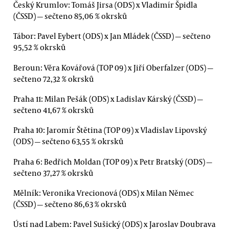
Český Krumlov: Tomáš Jirsa (ODS) x Vladimír Špidla
(ČSSD) — sečteno 85,06 % okrsků
Tábor: Pavel Eybert (ODS) x Jan Mládek (ČSSD) — sečteno
95,52 % okrsků
Beroun: Věra Kovářová (TOP 09) x Jiří Oberfalzer (ODS) —
sečteno 72,32 % okrsků
Praha 11: Milan Pešák (ODS) x Ladislav Kárský (ČSSD) —
sečteno 41,67 % okrsků
Praha 10: Jaromír Štětina (TOP 09) x Vladislav Lipovský
(ODS) — sečteno 63,55 % okrsků
Praha 6: Bedřich Moldan (TOP 09) x Petr Bratský (ODS) —
sečteno 37,27 % okrsků
Mělník: Veronika Vrecionová (ODS) x Milan Němec
(ČSSD) — sečteno 86,63 % okrsků
Ústí nad Labem: Pavel Sušický (ODS) x Jaroslav Doubrava