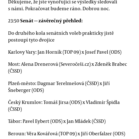
Děkujeme, že jste vynořující se výsledky sledovali
s námi. Pokračovat budeme ráno. Dobrou noc.
Senát
— závěrečný přehled:
23:50
Do druhého kola senátních voleb prakticky jistě
postoupí tyto dvojice
Karlovy Vary: Jan Horník (TOP 09) x Josef Pavel (ODS)
Most: Alena Drenerová (Severočeši.cz) x Zdeněk Brabec
(ČSSD)
Plzeň-město: Dagmar Terelmešová (ČSSD) x Jiří
Šneberger (ODS)
Český Krumlov: Tomáš Jirsa (ODS) x Vladimír Špidla
(ČSSD)
Tábor: Pavel Eybert (ODS) x Jan Mládek (ČSSD)
Beroun: Věra Kovářová (TOP 09) x Jiří Oberfalzer (ODS)