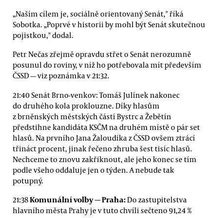
„Naším cílem je, sociálně orientovaný Senát," říká
Sobotka. „Poprvé v historii by mohl být Senát skutečnou
pojistkou," dodal.
Petr Nečas zřejmě opravdu střet o Senát nerozumně
posunul do roviny, v níž ho potřebovala mít především
ČSSD — viz poznámka v 21:32.
21:40 Senát Brno-venkov: Tomáš Julínek nakonec
do druhého kola proklouzne. Díky hlasům
z brněnských městských částí Bystrc a Žebětín
předstihne kandidáta KSČM na druhém místě o pár set
hlasů. Na prvního Jana Žaloudíka z ČSSD ovšem ztrácí
třináct procent, jinak řečeno zhruba šest tisíc hlasů.
Nechceme
to znovu zakřiknout, ale jeho konec se tím
podle všeho oddaluje jen o týden. A nebude tak
potupný.
Komunální volby
—
Praha:
21:38
Do zastupitelstva
hlavního města Prahy je v tuto chvíli sečteno 91,24 %