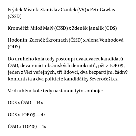
Frýdek-Místek: Stanislav Czudek (VV) x Petr Gawlas
(ČSSD)
Kroměříž: Miloš Malý (ČSSD) x Zdeněk Janalík (ODS)
Hodonín: Zdeněk Škromach (ČSSD) x Alena Venhodová
(ODS)
Do druhého kola tedy postoupí dvaadvacet kandidátů
ČSSD, devatenáct občanských demokratů, pět z TOP 09,
jeden z Věcí veřejných, tři lidovci, dva bezpartijní, žádný
komunista a dva politici z kandidátky Severočeši.cz.
Ve druhém kole tedy nastanou tyto souboje:
ODS x ČSSD — 14x
ODS x TOP 09 — 4x
ČSSD x TOP 09 — 1x