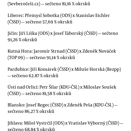
(Sevberočeši.cz) — sečteno 81,16 % okrsků
Liberec: Přemysl Sobotka (ODS) x Stanislav Eichler
(ČSSD) — sečteno 57,69 % okrsků
Jičín: Jiří Liška (ODS) x Josef Táborský (ČSSD) — sečteno
91,26 % okrsků
Kutná Hora: Jaromír Strnad (ČSSD) x Zdeněk Nováček
(TOP 09) — sečteno 91,14 % okrsků
Pardubice: Jiří Komárek (ČSSD) x Miluše Horská (Bezpp)
— sečteno 62.87 % okrsků
Ústí nad Orlicí: Petr Šilar (KDU-ČSL) x Miloslav Soušek
(ČSSD) — sečteno 81,58 % okrsků
Blansko: Josef Regec (ČSSD) x Zdeněk Peša (KDU-ČSL) —
sečteno 86,27 % okrsků
Jihlava: Miloš Vystrčil (ODS) x Vratislav Výborný (ČSSD) —
sečteno 68,84 % okrsků