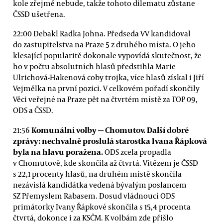
kole zřejmě nebude, takže tohoto dilematu zůstane
ČSSD ušetřena.
22:00 Debakl Radka Johna. Předseda VV kandidoval
do zastupitelstva na Praze 5 z druhého místa. O jeho
klesající popularitě dokonale vypovídá skutečnost, že
ho v počtu absolutních hlasů předstihla Marie
Ulrichová-Hakenová coby trojka, více hlasů získal i Jiří
Vejmělka na první pozici. V celkovém pořadí skončily
Věci veřejné na Praze pět na čtvrtém místě za TOP 09,
ODS a ČSSD.
Komunální volby
— Chomutov. Další dobré
21:56
zprávy: nechvalně proslulá starostka Ivana Řápková
byla na hlavu poražena.
ODS zcela propadla
v Chomutově, kde skončila až čtvrtá. Vítězem je ČSSD
s 22,1 procenty hlasů, na druhém místě skončila
nezávislá kandidátka vedená bývalým poslancem
SZ Přemyslem Rabasem. Dosud vládnoucí ODS
primátorky Ivany Řápkové skončila s 15,4 procenta
čtvrtá, dokonce i za KSČM. K volbám zde přišlo