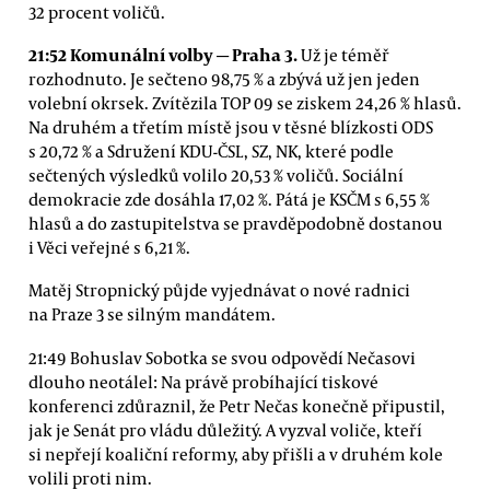
32 procent voličů.
21:52 Komunální volby
— Praha 3.
Už je téměř
rozhodnuto. Je sečteno 98,75 % a zbývá už jen jeden
volební okrsek. Zvítězila TOP 09 se ziskem 24,26 % hlasů.
Na druhém a třetím místě jsou v těsné blízkosti ODS
s 20,72 % a Sdružení KDU-ČSL, SZ, NK, které podle
sečtených výsledků volilo 20,53 % voličů. Sociální
demokracie zde dosáhla 17,02 %. Pátá je KSČM s 6,55 %
hlasů a do zastupitelstva se pravděpodobně dostanou
i Věci veřejné s 6,21 %.
Matěj Stropnický půjde vyjednávat o nové radnici
na Praze 3 se silným mandátem.
21:49 Bohuslav Sobotka se svou odpovědí Nečasovi
dlouho neotálel: Na právě probíhající tiskové
konferenci zdůraznil, že Petr Nečas konečně připustil,
jak je Senát pro vládu důležitý. A vyzval voliče, kteří
si nepřejí koaliční reformy, aby přišli a v druhém kole
volili proti nim.