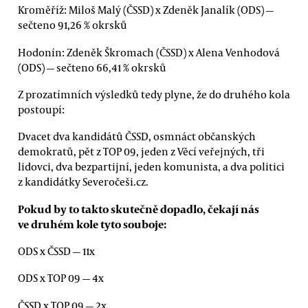
Kroměříž: Miloš Malý (ČSSD) x Zdeněk Janalík (ODS) —
sečteno 91,26 % okrsků
Hodonín: Zdeněk Škromach (ČSSD) x Alena Venhodová
(ODS) — sečteno 66,41 % okrsků
Z prozatímních výsledků tedy plyne, že do druhého kola
postoupí:
Dvacet dva kandidátů ČSSD, osmnáct občanských
demokratů, pět z TOP 09, jeden z Věcí veřejných, tři
lidovci, dva bezpartijní, jeden komunista, a dva politici
z kandidátky Severočeši.cz.
Pokud by to takto skutečně dopadlo, čekají nás
ve druhém kole tyto souboje:
ODS x ČSSD — 11x
ODS x TOP 09 — 4x
ČSSD x TOP 09 — 2x