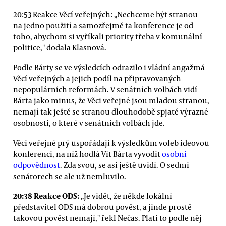
20:53 Reakce Věcí veřejných: „Nechceme být stranou
na jedno použití a samozřejmě ta konference je od
toho, abychom si vyříkali priority třeba v komunální
politice," dodala Klasnová.
Podle Bárty se ve výsledcích odrazilo i vládní angažmá
Věcí veřejných a jejich podíl na připravovaných
nepopulárních reformách. V senátních volbách vidí
Bárta jako minus, že Věci veřejné jsou mladou stranou,
nemají tak ještě se stranou dlouhodobě spjaté výrazné
osobnosti, o které v senátních volbách jde.
Věci veřejné prý uspořádají k výsledkům voleb ideovou
konferenci, na níž hodlá Vít Bárta vyvodit
osobní
odpovědnost
. Zda svou, se asi ještě uvidí. O sedmi
senátorech se ale už nemluvilo.
20:38 Reakce ODS:
„Je vidět, že někde lokální
představitel ODS má dobrou pověst, a jinde prostě
takovou pověst nemají," řekl Nečas. Platí to podle něj