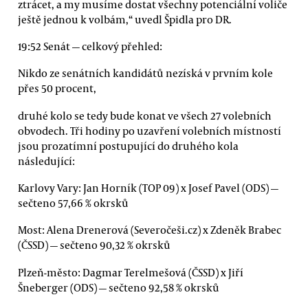
ztrácet, a my musíme dostat všechny potenciální voliče
ještě jednou k volbám,“ uvedl Špidla pro DR.
19:52 Senát — celkový přehled:
Nikdo ze senátních kandidátů nezíská v prvním kole
přes 50 procent,
druhé kolo se tedy bude konat ve všech 27 volebních
obvodech. Tři hodiny po uzavření volebních místností
jsou prozatímní postupující do druhého kola
následující:
Karlovy Vary: Jan Horník (TOP 09) x Josef Pavel (ODS) —
sečteno 57,66 % okrsků
Most: Alena Drenerová (Severočeši.cz) x Zdeněk Brabec
(ČSSD) — sečteno 90,32 % okrsků
Plzeň-město: Dagmar Terelmešová (ČSSD) x Jiří
Šneberger (ODS) — sečteno 92,58 % okrsků