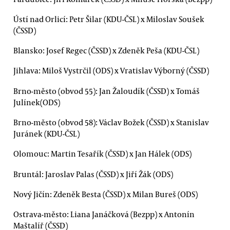
Ústí nad Orlicí: Petr Šilar (KDU-ČSL) x Miloslav Soušek
(ČSSD)
Blansko: Josef Regec (ČSSD) x Zdeněk Peša (KDU-ČSL)
Jihlava: Miloš Vystrčil (ODS) x Vratislav Výborný (ČSSD)
Brno-město (obvod 55): Jan Žaloudík (ČSSD) x Tomáš
Julínek(ODS)
Brno-město (obvod 58): Václav Božek (ČSSD) x Stanislav
Juránek (KDU-ČSL)
Olomouc: Martin Tesařík (ČSSD) x Jan Hálek (ODS)
Bruntál: Jaroslav Palas (ČSSD) x Jiří Žák (ODS)
Nový Jičín: Zdeněk Besta (ČSSD) x Milan Bureš (ODS)
Ostrava-město: Liana Janáčková (Bezpp) x Antonín
Maštalíř (ČSSD)