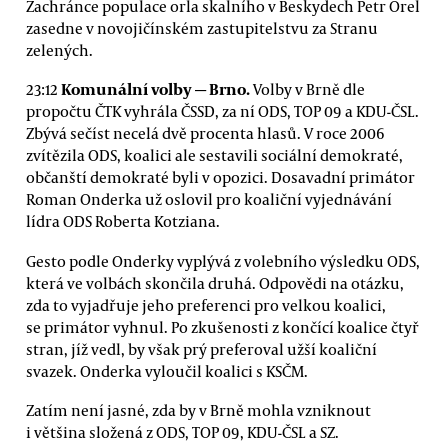
Zachránce populace orla skalního v Beskydech Petr Orel
zasedne v novojičínském zastupitelstvu za Stranu
zelených.
Komunální volby — Brno.
23:12
Volby v Brně dle
propočtu ČTK vyhrála ČSSD, za ní ODS, TOP 09 a KDU-ČSL.
Zbývá sečíst necelá dvě procenta hlasů. V roce 2006
zvítězila ODS, koalici ale sestavili sociální demokraté,
občanští demokraté byli v opozici. Dosavadní primátor
Roman Onderka už oslovil pro koaliční vyjednávání
lídra ODS Roberta Kotziana.
Gesto podle Onderky vyplývá z volebního výsledku ODS,
která ve volbách skončila druhá. Odpovědi na otázku,
zda to vyjadřuje jeho preferenci pro velkou koalici,
se primátor vyhnul. Po zkušenosti z končící koalice čtyř
stran, jíž vedl, by však prý preferoval užší koaliční
svazek. Onderka vyloučil koalici s KSČM.
Zatím není jasné, zda by v Brně mohla vzniknout
i většina složená z ODS, TOP 09, KDU-ČSL a SZ.