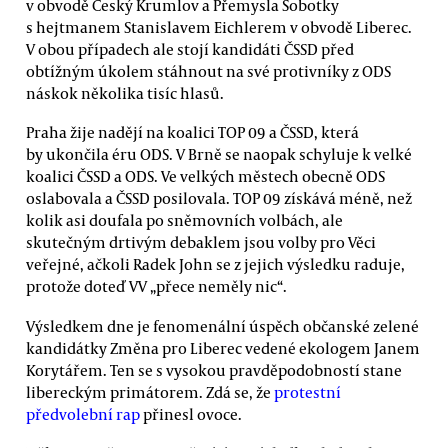
v obvodě Český Krumlov a Přemysla Sobotky
s hejtmanem Stanislavem Eichlerem v obvodě Liberec.
V obou případech ale stojí kandidáti ČSSD před
obtížným úkolem stáhnout na své protivníky z ODS
náskok několika tisíc hlasů.
Praha žije nadějí na koalici TOP 09 a ČSSD, která
by ukončila éru ODS. V Brně se naopak schyluje k velké
koalici ČSSD a ODS. Ve velkých městech obecně ODS
oslabovala a ČSSD posilovala. TOP 09 získává méně, než
kolik asi doufala po sněmovních volbách, ale
skutečným drtivým debaklem jsou volby pro Věci
veřejné, ačkoli Radek John se z jejich výsledku raduje,
protože doteď VV „přece neměly nic“.
Výsledkem dne je fenomenální úspěch občanské zelené
kandidátky Změna pro Liberec vedené ekologem Janem
Korytářem. Ten se s vysokou pravděpodobností stane
libereckým primátorem. Zdá se, že
protestní
předvolební rap
přinesl ovoce.