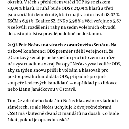
okrsků. V těch s přehledem vítězí TOP 09 se ziskem
30,09 % hlasů. Druhá bude ODS s 23,09 % hlasů a třetí
jsou sociální demokraté, kteří mají v tuto chvíli 18,02 %.
KSČM s 6,91 %, Koalice SZ, SNK s 5,98 % a Věci veřejné s 5,67
% se kvůli rozdělení Prahy na sedm volebních obvodů
do zastupitelstva pravděpodobně nedostanou.
21:32 Petr Nečas má strach z oranžového Senátu.
Na
tiskové konferenci ODS premiér sdělil veřejnosti, že
„Oranžový senát je nebezpečím pro tuto zemi a může
nás vystrnadit na okraj Evropy." Nečas vyzval voliče ODS,
aby za týden znovu přišli k volbám a hlasovali pro
postoupivšího kandidáta ODS, případně pro jiné
soupeře levicových kandidátů — například pro lidovce
nebo Lianu Janáčkovou v Ostravě.
Tím, že z druhého kola činí Nečas hlasování o vládních
záměrech, se ale Nečas uchyluje k dvojsečné zbrani.
ČSSD má skutečně dvanáct mandátů na dosah. Co bude
říkat, pokud je opravdu získá?