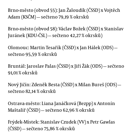
Brno-město (obvod 55): Jan Žaloudík (ČSSD) x Vojtěch
Adam (KSČM) — sečteno 79,19 % okrsků
Brno-město (obvod 58): Václav Božek (ČSSD) x Stanislav
Juránek (KDU-ČSL) — sečteno 42,27 % okrsků)
Olomouc: Martin Tesařík (ČSSD) x Jan Hálek (ODS) —
sečteno 95,59 % okrsků
Bruntál: Jaroslav Palas (ČSSD) x Jiří Žák (ODS) — sečteno
91,01 % okrsků
Nový Jičín: Zdeněk Besta (ČSSD) x Milan Bureš (ODS) —
sečteno 82,14 % okrsků
Ostrava-město: Liana Janáčková (Bezpp) x Antonín
Maštalíř (ČSSD) — sečteno 62,96 % okrsků
Frýdek-Místek: Stanislav Czudek (VV) x Petr Gawlas
(ČSSD) — sečteno 75,86 % okrsků