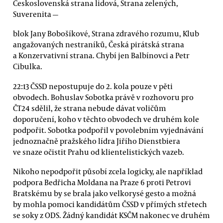
Československá strana lidová, Strana zelených,
Suverenita —
blok Jany Bobošíkové, Strana zdravého rozumu, Klub
angažovaných nestraníků, Česká pirátská strana
a Konzervativní strana. Chybí jen Balbínovci a Petr
Cibulka.
22:13 ČSSD nepostupuje do 2. kola pouze v pěti
obvodech. Bohuslav Sobotka právě v rozhovoru pro
ČT24 sdělil, že strana nebude dávat voličům
doporučení, koho v těchto obvodech ve druhém kole
podpořit. Sobotka podpořil v povolebním vyjednávání
jednoznačně pražského lídra Jiřího Dienstbiera
ve snaze očistit Prahu od klientelistických vazeb.
Nikoho nepodpořit působí zcela logicky, ale například
podpora Bedřicha Moldana na Praze 6 proti Petrovi
Bratskému by se brala jako velkorysé gesto a možná
by mohla pomoci kandidátům ČSSD v přímých střetech
se soky z ODS. Žádný kandidát KSČM nakonec ve druhém