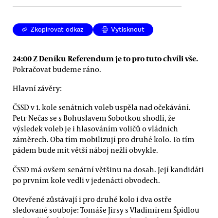
Zkopírovat odkaz
Vytisknout
24:00 Z Deníku Referendum je to pro tuto chvíli vše.
Pokračovat budeme ráno.
Hlavní závěry:
ČSSD v 1. kole senátních voleb uspěla nad očekávání.
Petr Nečas se s Bohuslavem Sobotkou shodli, že
výsledek voleb je i hlasováním voličů o vládních
záměrech. Oba tím mobilizují pro druhé kolo. To tím
pádem bude mít větší náboj nežli obvykle.
ČSSD má ovšem senátní většinu na dosah. Její kandidáti
po prvním kole vedli v jedenácti obvodech.
Otevřené zůstávají i pro druhé kolo i dva ostře
sledované souboje: Tomáše Jirsy s Vladimírem Špidlou