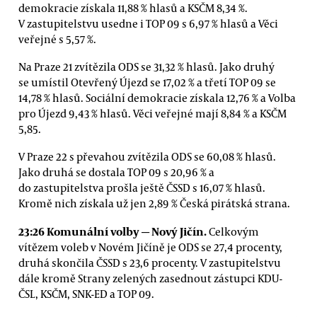
demokracie získala 11,88 % hlasů a KSČM 8,34 %.
V zastupitelstvu usedne i TOP 09 s 6,97 % hlasů a Věci
veřejné s 5,57 %.
Na Praze 21 zvítězila ODS se 31,32 % hlasů. Jako druhý
se umístil Otevřený Újezd se 17,02 % a třetí TOP 09 se
14,78 % hlasů. Sociální demokracie získala 12,76 % a Volba
pro Újezd 9,43 % hlasů. Věci veřejné mají 8,84 % a KSČM
5,85.
V Praze 22 s převahou zvítězila ODS se 60,08 % hlasů.
Jako druhá se dostala TOP 09 s 20,96 % a
do zastupitelstva prošla ještě ČSSD s 16,07 % hlasů.
Kromě nich získala už jen 2,89 % Česká pirátská strana.
23:26 Komunální volby
— Nový Jičín.
Celkovým
vítězem voleb v Novém Jičíně je ODS se 27,4 procenty,
druhá skončila ČSSD s 23,6 procenty. V zastupitelstvu
dále kromě Strany zelených zasednout zástupci KDU-
ČSL, KSČM, SNK-ED a TOP 09.