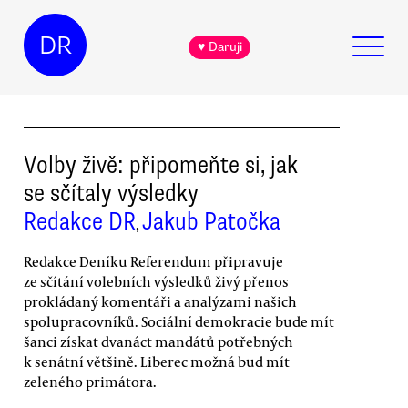
DR
♥ Daruji
Volby živě: připomeňte si, jak
se sčítaly výsledky
Redakce DR
Jakub Patočka
,
Redakce Deníku Referendum připravuje
ze sčítání volebních výsledků živý přenos
prokládaný komentáři a analýzami našich
spolupracovníků. Sociální demokracie bude mít
šanci získat dvanáct mandátů potřebných
k senátní většině. Liberec možná bud mít
zeleného primátora.