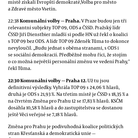
místě získali Evropští demokraté,Volba pro město
a Zdravé město Vsetín.
Komunální volby — Praha.
22:38
V Praze budou jen tři
relevantní subjekty TOP 09, ODS a ČSSD. Pražský lídr
ČSSD Jiří Dienstbier mladší si podle HN už řekl o koalici
s TOP 09 bez ODS. A lídr TOP 09 Zdeněk Tůma to dokonce
nevyloučil. „Budu jednat s oběma stranami, s ODS i
se sociální demokracií. Předběžně mohu říci, že stojím
o co možná největší personální změnu ve vedení Prahy,"
řekl Tůma.
22:30
Komunální volby
— Praha 12.
Už tu jsou
definitivní výsledky. Vyhrála TOP 09 s 24,06 % hlasů,
druhá je ODS s 21,93 %. Na třetím místě je ČSSD s 18,35 % a
na čtvrtém Změna pro Prahu 12 se 17,83 % hlasů. KSČM
dosáhla 10,58 % hlasů a do zastupitelstva se dostanou
ještě Věci veřejné se 7,18 % hlasů.
Změna pro Prahu je podivuhodná koalice politických
stran Křesťanská a demokratická unie —