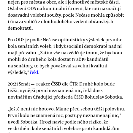
nejen pro města a obce, ale i jednotlivé městské části.
Oslabení ODS na komunální úrovni, kterou naznačují
dosavadní volební součty, podle Nečase mohla způsobit
i únava voličů z dlouhodobého vedení občanských
demokratů.
Pro ODS je podle Nečase optimistický výsledek prvního
kola senátních voleb, i když sociální demokraté nad ní
mají převahu. „Zatím vše nasvědčuje tomu, že bychom
mohli do druhého kola dostat 17 až 19 kandidátů
na senátory, to bych považoval za velmi kvalitní
výsledek,"
řekl
.
20:21 Senát — reakce ČSSD dle ČTK: Druhé kolo bude
těžší, nynější první neznamená nic, řekl dnes
novinářům úřadující předseda ČSSD Bohuslav Sobotka.
„Ještě není nic hotovo. Máme před sebou těžší polovinu.
První kolo neznamená nic, postupy neznamenají nic,"
uvedl Sobotka. Hrozí navíc podle něho riziko, že
ve druhém kole senátních voleb se proti kandidátům