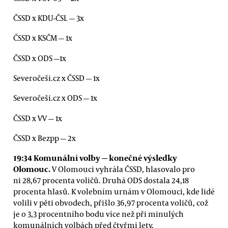
ČSSD x KDU-ČSL — 3x
ČSSD x KSČM — 1x
ČSSD x ODS —1x
Severočeši.cz x ČSSD — 1x
Severočeši.cz x ODS — 1x
ČSSD x VV — 1x
ČSSD x Bezpp — 2x
19:34 Komunální volby
—
konečné výsledky
Olomouc.
V Olomouci vyhrála ČSSD, hlasovalo pro
ni 28,67 procenta voličů. Druhá ODS dostala 24,18
procenta hlasů. K volebním urnám v Olomouci, kde lidé
volili v pěti obvodech, přišlo 36,97 procenta voličů, což
je o 3,3 procentního bodu více než při minulých
komunálních volbách před čtyřmi lety.