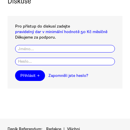
Diskuse
Pro přístup do diskusí zadejte
pravidelný dar v minimální hodnotě 50 Kč měsíčně
Děkujeme za podporu.
Přihlásit →
Zapomněli jste heslo?
Deník Referendum:
Redakce
|
Všichni