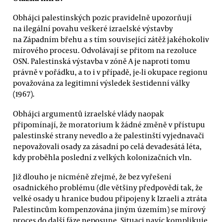
Obhájci palestinských pozic pravidelně upozorňují
na ilegální povahu veškeré izraelské výstavby
na Západním břehu a s tím související zátěž jakéhokoliv
mírového procesu. Odvolávají se přitom na rezoluce
OSN. Palestinská výstavba v zóně A je naproti tomu
právně v pořádku, a to i v případě, je-li okupace regionu
považována za legitimní výsledek šestidenní války
(1967).
Obhájci argumentů izraelské vlády naopak
připomínají, že moratorium k žádné změně v přístupu
palestinské strany nevedlo a že palestinští vyjednavači
nepovažovali osady za zásadní po celá devadesátá léta,
kdy proběhla poslední z velkých kolonizačních vln.
Již dlouho je nicméně zřejmé, že bez vyřešení
osadnického problému (dle většiny předpovědí tak, že
velké osady u hranice budou připojeny k Izraeli a ztráta
Palestincům kompenzována jiným územím) se mírový
proces do další fáze neposune. Situaci navíc komplikuje