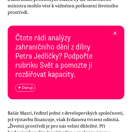
ministra mohlo vést k vážnému poškození životního
prostředí.
×
Čtete rádi analýzy
zahraničního dění z dílny
Petra Jedličky? Podpořte
rubriku Svět a pomozte jí
rozšiřovat kapacity.
♥ Daruji
Bašár Masrí, ředitel jedné z developerských společností,
jež výstavbu financuje, však Erdanova tvrzení odmítá.
„Životní prostředí je pro nás velmi důležité. Při