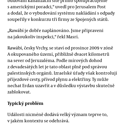
budování kanalizační sítě přímo spolupracujeme
s americkými poradci,“ uvedl pro Jerusalem Post
a dodal, že o vybudování systému nakládání s odpady
soupeřily v konkurzu tři firmy ze Spojených států.
„Rawábí je dobře naplánováno. Jsme připraveni
na jakoukoliv inspekci,“ řekl Masrí.
Rawábí, česky Vrchy, se staví od prosince 2009 v zóně
A okupovaného území, přibližně dvacet kilometrů
na sever od Jeruzaléma. Podle mírových dohod
z devadesátých let je tato oblast plně pod správou
palestinských orgánů. Izraelské úřady však kontrolují
příjezdové cesty, přívod plynu a elektřiny. Ty může
nechat Erdan uzavřít a v důsledku výstavbu skutečně
zablokovat.
Typický problém
Události nicméně dodává velký význam teprve to,
v jakém kontextu se odehrává.