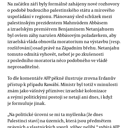
Na začátku září byly formálně zahájeny nové rozhovory
o podobě budoucího palestinského státu a mírového
uspořádání v regionu. Plánovaný sled schůzek mezi
palestinským prezidentem Mahmúdem Abbásem
a izraelským premiérem Benjaminem Netanjahuem
byl ovšem záhy narušen Abbásovým požadavkem, aby
izraelská vláda obnovila moratorium na výstavbu (resp.
rozšiřování) osad právě na Západním břehu. Netanjahu
tomuto odmítá vyhovět, neboť je po zkušenosti
z posledního moratoria něco podobného ve vládě
neprosaditelné.
To dle komentáře AFP pěkně ilustruje zrovna Erdanův
přístup k případu Rawábí. Ministr byl totiž v minulosti
znám jako vášnivý příznivec izraelské kolonizace
a svými politickými postoji se netají ani dnes, i když
je formuluje jinak.
„Na politické úrovni se mi ta myšlenka (že dnes
Palestinci staví) na územích, která jsou předmětem
právních a vlastnických sporů, vůbec nelíbí,“ vybírá AFP