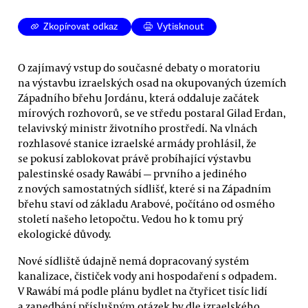
Zkopírovat odkaz
Vytisknout
O zajímavý vstup do současné debaty o moratoriu
na výstavbu izraelských osad na okupovaných územích
Západního břehu Jordánu, která oddaluje začátek
mírových rozhovorů, se ve středu postaral Gilad Erdan,
telavivský ministr životního prostředí. Na vlnách
rozhlasové stanice izraelské armády prohlásil, že
se pokusí zablokovat právě probíhající výstavbu
palestinské osady Rawábí — prvního a jediného
z nových samostatných sídlišť, které si na Západním
břehu staví od základu Arabové, počítáno od osmého
století našeho letopočtu. Vedou ho k tomu prý
ekologické důvody.
Nové sídliště údajně nemá dopracovaný systém
kanalizace, čističek vody ani hospodaření s odpadem.
V Rawábí má podle plánu bydlet na čtyřicet tisíc lidí
a zanedbání příslušným otázek by dle izraelského