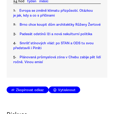
24 hod
týden
měsíc
1.
Evropa se změně klimatu přizpůsobí. Otázkou
je jak, kdy a co s příčinami
2.
Brno chce koupit dům architektky Růženy Žertové
3.
Padesát odstínů lži a nová nekulturní politika
4.
Smršť stínových vlád: po STAN a ODS tu svou
představili i Piráti
5.
Plánovaná průmyslová zóna v Chebu zabije pět lidí
ročně. Vinou emisí
Zkopírovat odkaz
Vytisknout