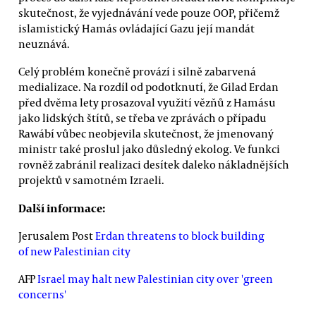
skutečnost, že vyjednávání vede pouze OOP, přičemž
islamistický Hamás ovládající Gazu její mandát
neuznává.
Celý problém konečně provází i silně zabarvená
medializace. Na rozdíl od podotknutí, že Gilad Erdan
před dvěma lety prosazoval využití vězňů z Hamásu
jako lidských štítů, se třeba ve zprávách o případu
Rawábí vůbec neobjevila skutečnost, že jmenovaný
ministr také proslul jako důsledný ekolog. Ve funkci
rovněž zabránil realizaci desítek daleko nákladnějších
projektů v samotném Izraeli.
Další informace:
Jerusalem Post
Erdan threatens to block building
of new Palestinian city
AFP
Israel may halt new Palestinian city over 'green
concerns'