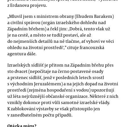
z Erdanova projevu.
„Mluvil jsem s ministrem obrany (Ehudem Barakem)
a civilní správou (orgán izraelského dohledu nad
Západním břehem) a řekl jim: ,Dobrá, tento vlak už
je na cestě, a město se tudíž postaví, ale až
do nejmenších detailů na ně tlačme, ať vyhoví ve věci
ohledu na životní prostředí‘,” cituje francouzská
agentura dále.
Izraelských sídlišť je přitom na Západním břehu přes
sto dvacet (nepočítaje na černo postavené osady
a prstenec sídlišť, jenž v posledních letech srostl
s východním Jeruzalémem) a na jejich dopad na životní
prostředí (zejména hospodaření s vodou) upozorňují
už léta nejrůznější občanské organizace. Některé z nich
vznikly dokonce proti vůli samotné izraelské vlády.
K zablokování výstavby se však přistoupilo jen
v zanedbatelném počtu případů.
Otázka míru?