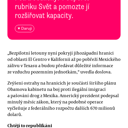
rubriku Svět a pomozte jí
rozšiřovat kapacity.
♥ Daruji
„Bezpilotní letouny nyní pokryjí jihozápadní hranici
od oblasti El Centro v Kalifornii až po pobřeží Mexického
zálivu v Texasu a budou předávat důležité informace
ze vzduchu pozemním jednotkám,“ uvedla doslova.
Zvýšení ostrahy na hranicích je součástí širšího plánu
Obamova kabinetu na boj proti ilegální imigraci
a pašování drog z Mexika. Americký prezident podepsal
minulý měsíc zákon, který na podobné operace
vyčleňuje z federálního rozpočtu dalších 670 milionů
dolarů.
Chtějí to republikáni