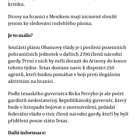
kritiku.
Drony na hranici s Mexikem mají nicméně sloužit
jenom ke sledování rozlehlého pásma.
Je to málo?
Součástí plánu Obamovy vlády je i posílení pozemních
pohraničních jednotek o dalších 2700 členů národní
gardy. První z nich by měli dorazit do Arizony do konce
tohoto týdne. Texas dostane navíc k dispozici 250
agentů, kteří budou pomáhat v boji proti ilegálním
aktivitám na hranici.
Podle texaského guvernéra Ricka Perryho je ale počet
gardistů nedostatečný. Republikánský guvernér, který
bude v listopadu bojovat o znovuzvolení, požádal
federální vládu o tisíc členů národní gardy, kteří by byli
přiděleni pouze státu Texas.
Další informace: