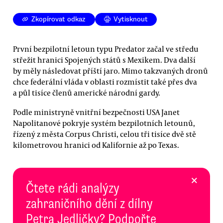
Zkopírovat odkaz
Vytisknout
První bezpilotní letoun typu Predator začal ve středu
střežit hranici Spojených států s Mexikem. Dva další
by měly následovat příští jaro. Mimo takzvaných dronů
chce federální vláda v oblasti rozmístit také přes dva
a půl tisíce členů americké národní gardy.
Podle ministryně vnitřní bezpečnosti USA Janet
Napolitanové pokryje systém bezpilotních letounů,
řízený z města Corpus Christi, celou tři tisíce dvě stě
kilometrovou hranici od Kalifornie až po Texas.
×
Čtete rádi analýzy
zahraničního dění z dílny
Petra Jedličky? Podpořte