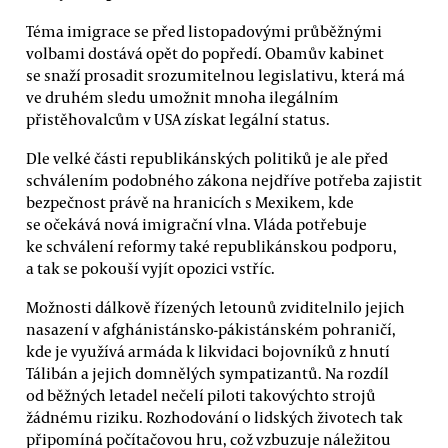
Téma imigrace se před listopadovými průběžnými
volbami dostává opět do popředí. Obamův kabinet
se snaží prosadit srozumitelnou legislativu, která má
ve druhém sledu umožnit mnoha ilegálním
přistěhovalcům v USA získat legální status.
Dle velké části republikánských politiků je ale před
schválením podobného zákona nejdříve potřeba zajistit
bezpečnost právě na hranicích s Mexikem, kde
se očekává nová imigrační vlna. Vláda potřebuje
ke schválení reformy také republikánskou podporu,
a tak se pokouší vyjít opozici vstříc.
Možnosti dálkově řízených letounů zviditelnilo jejich
nasazení v afghánistánsko-pákistánském pohraničí,
kde je využívá armáda k likvidaci bojovníků z hnutí
Tálibán a jejich domnělých sympatizantů. Na rozdíl
od běžných letadel nečelí piloti takovýchto strojů
žádnému riziku. Rozhodování o lidských životech tak
připomíná počítačovou hru, což vzbuzuje náležitou