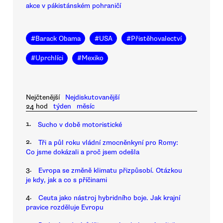
akce v pákistánském pohraničí
#
Barack Obama
#
USA
#
Přistěhovalectví
#
Uprchlíci
#
Mexiko
Nejčtenější
Nejdiskutovanější
24 hod
týden
měsíc
1.
Sucho v době motoristické
2.
Tři a půl roku vládní zmocněnkyní pro Romy:
Co jsme dokázali a proč jsem odešla
3.
Evropa se změně klimatu přizpůsobí. Otázkou
je kdy, jak a co s příčinami
4.
Ceuta jako nástroj hybridního boje. Jak krajní
pravice rozděluje Evropu