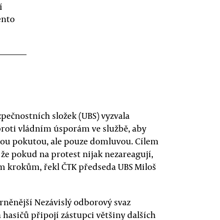
í
ento
pečnostních složek (UBS) vyzvala
proti vládním úsporám ve službě, aby
vou pokutou, ale pouze domluvou. Cílem
 že pokud na protest nijak nezareagují,
ím krokům, řekl ČTK předseda UBS Miloš
rněnější Nezávislý odborový svaz
 a hasičů připojí zástupci většiny dalších