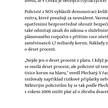
uvedl, že v Česku je necelých čtyřiačtyřicet 
Policisté z NOS vyhlásili demonstraci kv
vnitra, které považují za neuvážené. Varova
opatřeními bezprostředně ohrozit bezpeč
také odmítají zásah do zákona o služební
plánovaného rozpočtu v příštím roce ušetři
zaměstnanců 1,7 miliardy korun. Náklady n
o deset procent.
„Nejde jen o deset procent z platu. I když j
se omílá deset procent, ale policisté už te
tisíce korun na hlavu," uvedl Plechatý. V řa
snižovaly například rizikové příplatky ne
Některým policistům by se tak podle Plech
s rokem 2009 snížit plat až o zhruba dvace