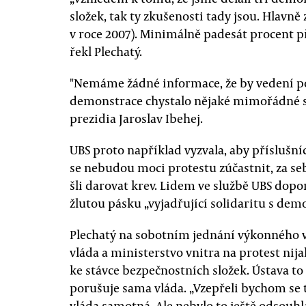
složek, tak ty zkušenosti tady jsou. Hlavně 
v roce 2007). Minimálně padesát procent př
řekl Plechatý.
"Nemáme žádné informace, že by vedení po
demonstrace chystalo nějaké mimořádné sl
prezidia Jaroslav Ibehej.
UBS proto například vyzvala, aby příslušní
se nebudou moci protestu zúčastnit, za se
šli darovat krev. Lidem ve službě UBS dopo
žlutou pásku „vyjadřující solidaritu s dem
Plechatý na sobotním jednání výkonného v
vláda a ministerstvo vnitra na protest nija
ke stávce bezpečnostních složek. Ústava to 
porušuje sama vláda. „Vzepřeli bychom se
vláda samotná. Ale nebylo to ještě odsouhla