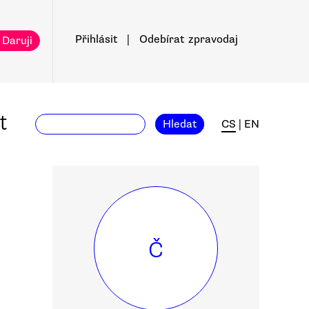
Přihlásit
|
Odebírat
zpravodaj
 Daruji
t
Hledat
CS
|
EN
Č