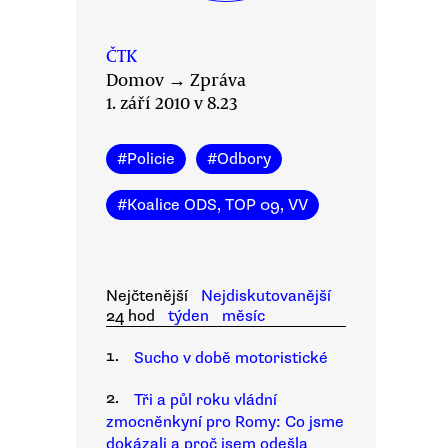
ČTK
Domov
→
Zpráva
1. září 2010 v 8.23
#
Policie
#
Odbory
#
Koalice ODS, TOP 09, VV
Nejčtenější
Nejdiskutovanější
24 hod
týden
měsíc
1.
Sucho v době motoristické
2.
Tři a půl roku vládní
zmocněnkyní pro Romy: Co jsme
dokázali a proč jsem odešla