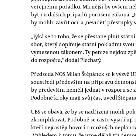
veřejnému pořádku. Mírnější by ovšem něk
být i u dalších případů porušení zákona. „P
by mohli ,zavřít oči' a ,nevidět' přestupky
„Týká se to toho, že se přestane plnit státn
sbor, který doplňuje státní pokladnu svo
vymezenou zákonem. Ty peníze nejdou zpět 
do rozpočtu," dodal Plechatý.
Předseda NOS Milan Štěpánek se k výzvě UBS
soustředí především na přípravu demonstrac
by především neměli jednat v rozporu se
Podobné kroky mají svůj čas, uvedl Štěpán
UBS se obává, že by se nadřízení mohli pok
zkomplikovat. Podobně se často vyjadřují i 
kteří nejčastěji hovoří o možných neplán
„Vzhledem k tomu, že jsme dělali tři dem