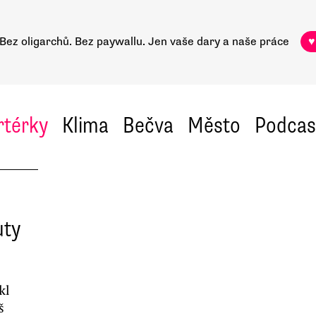
Bez oligarchů. Bez paywallu.
Jen vaše dary a naše práce
♥
rtérky
Klima
Bečva
Město
Podcas
uty
kl
š