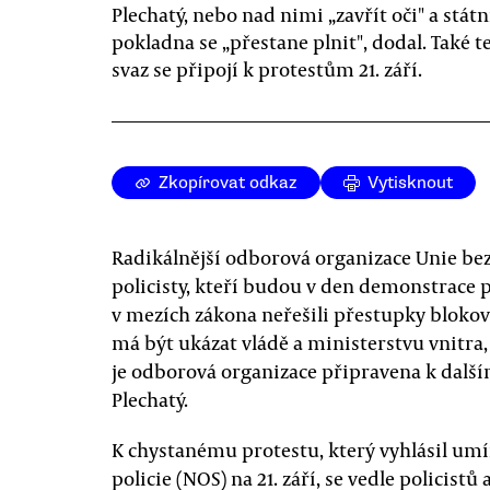
Plechatý, nebo nad nimi „zavřít oči" a státn
pokladna se „přestane plnit", dodal. Také t
svaz se připojí k protestům 21. září.
Zkopírovat odkaz
Vytisknout
Radikálnější odborová organizace Unie bez
policisty, kteří budou v den demonstrace 
v mezích zákona neřešili přestupky bloko
má být ukázat vládě a ministerstvu vnitra,
je odborová organizace připravena k dalš
Plechatý.
K chystanému protestu, který vyhlásil umí
policie (NOS) na 21. září, se vedle policistů