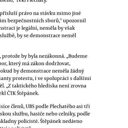
epřísluší právo na stávku mimo jiné
kům bezpečnostních sborů," upozornil
nstraci je legální, neměla by však
ve službě, by se demonstrace neměl
, protože by byla nezákonná. „Budeme
sbor, který má zákon dodržovat,
 Pokud by demonstrace neměla žádný
anty protestu, i ve spolupráci s dalšími
l. „Z taktického hlediska není zrovna
ekl ČTK Štěpánek.
síce členů, UBS podle Plechatého asi tři
eňskou službu, hasiče nebo celníky, podle
ákladny policisté. Štěpánek nedávno