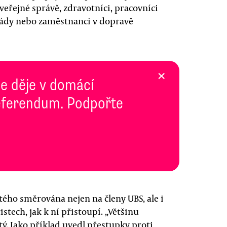
veřejné správě, zdravotníci, pracovníci
rmády nebo zaměstnanci v dopravě
×
se děje v domácí
 Referendum. Podpořte
atého směrována nejen na členy UBS, ale i
istech, jak k ní přistoupí. „Většinu
tý. Jako příklad uvedl přestupky proti