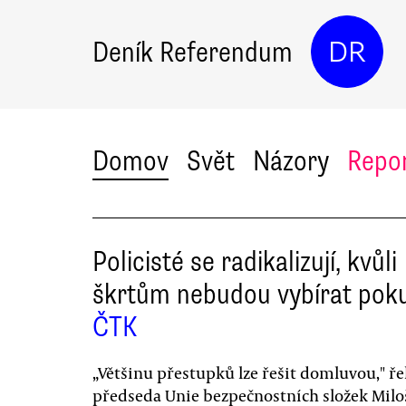
Deník Referendum
DR
Domov
Svět
Názory
Repo
Policisté se radikalizují, kvůli
škrtům nebudou vybírat pok
ČTK
„Většinu přestupků lze řešit domluvou," ře
předseda Unie bezpečnostních složek Milo