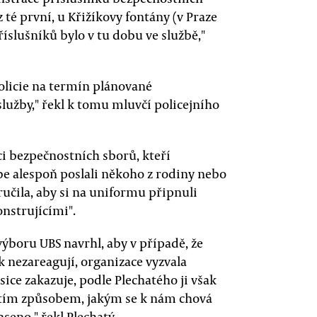
z té první, u Křižíkovy fontány (v Praze
íslušníků bylo v tu dobu ve službě,"
licie na termín plánované
užby," řekl k tomu mluvčí policejního
ci bezpečnostních sborů, kteří
be alespoň poslali někoho z rodiny nebo
ručila, aby si na uniformu připnuli
onstrujícími".
ýboru UBS navrhl, aby v případě, že
k nezareagují, organizace vyzvala
sice zakazuje, podle Plechatého ji však
 tím způsobem, jakým se k nám chová
seno," řekl Plechatý.