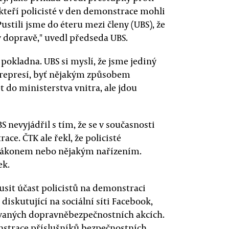
teří policisté v den demonstrace mohli
ustili jsme do éteru mezi členy (UBS), že
 v dopravě," uvedl předseda UBS.
í pokladna. UBS si myslí, že jsme jediný
u represí, byť nějakým způsobem
do ministerstva vnitra, ale jdou
 nevyjádřil s tím, že se v současnosti
e. ČTK ale řekl, že policisté
 zákonem nebo nějakým nařízením.
ek.
usit účast policistů na demonstraci
diskutující na sociální síti Facebook,
ovaných dopravněbezpečnostních akcích.
onstrace příslušníků bezpečnostních