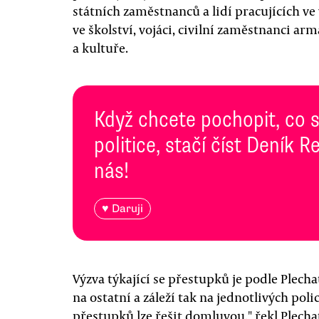
státních zaměstnanců a lidí pracujících ve 
ve školství, vojáci, civilní zaměstnanci a
a kultuře.
Když chcete pochopit, co 
politice, stačí číst Deník
nás!
♥ Daruji
Výzva týkající se přestupků je podle Plech
na ostatní a záleží tak na jednotlivých polic
přestupků lze řešit domluvou," řekl Plecha