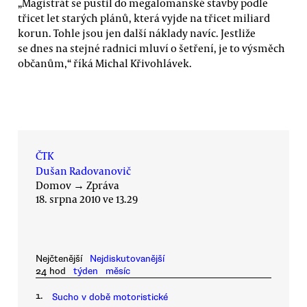
„Magistrát se pustil do megalomanské stavby podle
třicet let starých plánů, která vyjde na třicet miliard
korun. Tohle jsou jen další náklady navíc. Jestliže
se dnes na stejné radnici mluví o šetření, je to výsměch
občanům,“ říká Michal Křivohlávek.
ČTK
Dušan Radovanovič
Domov
→
Zpráva
18. srpna 2010 ve 13.29
Nejčtenější
Nejdiskutovanější
24 hod
týden
měsíc
1.
Sucho v době motoristické