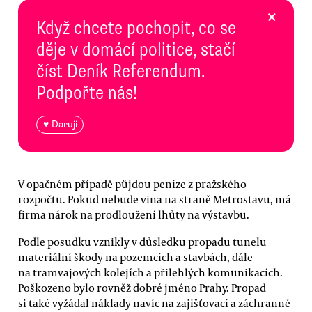
×
Když chcete pochopit, co se
děje v domácí politice, stačí
číst Deník Referendum.
Podpořte nás!
♥ Daruji
V opačném případě půjdou peníze z pražského
rozpočtu. Pokud nebude vina na straně Metrostavu, má
firma nárok na prodloužení lhůty na výstavbu.
Podle posudku vznikly v důsledku propadu tunelu
materiální škody na pozemcích a stavbách, dále
na tramvajových kolejích a přilehlých komunikacích.
Poškozeno bylo rovněž dobré jméno Prahy. Propad
si také vyžádal náklady navíc na zajišťovací a záchranné