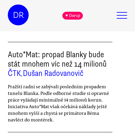
DR
♥ Daruji
Auto*Mat: propad Blanky bude
stát mnohem víc než 14 milionů
ČTK
Dušan Radovanovič
,
Pražští radní se zabývali posledním propadem
tunelu Blanka. Podle odborné studie si opravné
práce vyžádají minimálně 14 milionů korun.
Iniciativa Auto*Mat však očekává náklady ještě
mnohem vyšší a chystá se primátora Béma
navléct do montérek.