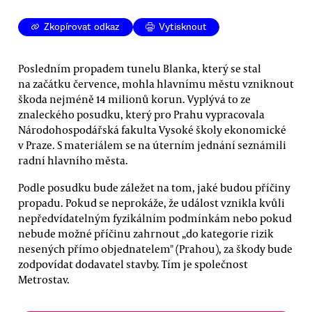
Zkopírovat odkaz
Vytisknout
Posledním propadem tunelu Blanka, který se stal
na začátku července, mohla hlavnímu městu vzniknout
škoda nejméně 14 milionů korun. Vyplývá to ze
znaleckého posudku, který pro Prahu vypracovala
Národohospodářská fakulta Vysoké školy ekonomické
v Praze. S materiálem se na úterním jednání seznámili
radní hlavního města.
Podle posudku bude záležet na tom, jaké budou příčiny
propadu. Pokud se neprokáže, že událost vznikla kvůli
nepředvídatelným fyzikálním podmínkám nebo pokud
nebude možné příčinu zahrnout „do kategorie rizik
nesených přímo objednatelem" (Prahou), za škody bude
zodpovídat dodavatel stavby. Tím je společnost
Metrostav.