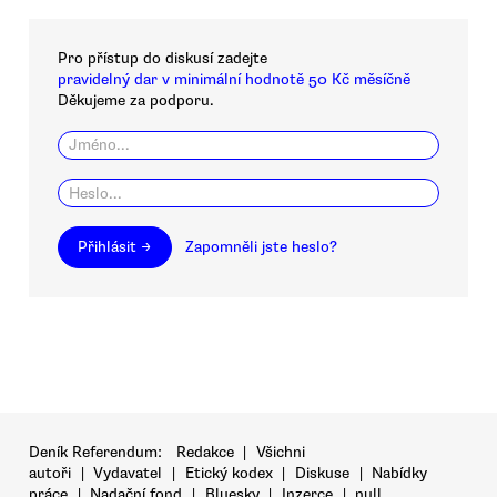
Pro přístup do diskusí zadejte
pravidelný dar v minimální hodnotě 50 Kč měsíčně
Děkujeme za podporu.
Přihlásit →
Zapomněli jste heslo?
Deník Referendum:
Redakce
|
Všichni
autoři
|
Vydavatel
|
Etický kodex
|
Diskuse
|
Nabídky
práce
|
Nadační fond
|
Bluesky
|
Inzerce
|
null