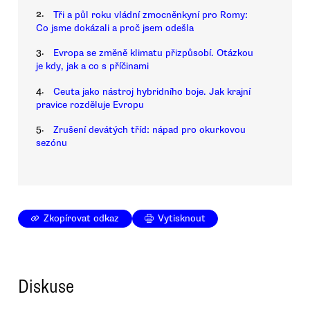
2.
Tři a půl roku vládní zmocněnkyní pro Romy:
Co jsme dokázali a proč jsem odešla
3.
Evropa se změně klimatu přizpůsobí. Otázkou
je kdy, jak a co s příčinami
4.
Ceuta jako nástroj hybridního boje. Jak krajní
pravice rozděluje Evropu
5.
Zrušení devátých tříd: nápad pro okurkovou
sezónu
Zkopírovat odkaz
Vytisknout
Diskuse