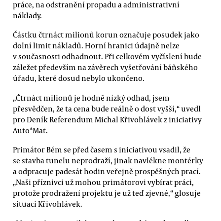
práce, na odstranění propadu a administrativní
náklady.
Částku čtrnáct milionů korun označuje posudek jako
dolní limit nákladů. Horní hranici údajně nelze
v současnosti odhadnout. Při celkovém vyčíslení bude
záležet především na závěrech vyšetřování báňského
úřadu, které dosud nebylo ukončeno.
„Čtrnáct milionů je hodně nízký odhad, jsem
přesvědčen, že ta cena bude reálně o dost vyšší,“ uvedl
pro Deník Referendum Michal Křivohlávek z iniciativy
Auto*Mat.
Primátor Bém se před časem s iniciativou vsadil, že
se stavba tunelu neprodraží, jinak navlékne montérky
a odpracuje padesát hodin veřejně prospěšných prací.
„Naši příznivci už mohou primátorovi vybírat práci,
protože prodražení projektu je už teď zjevné,“ glosuje
situaci Křivohlávek.