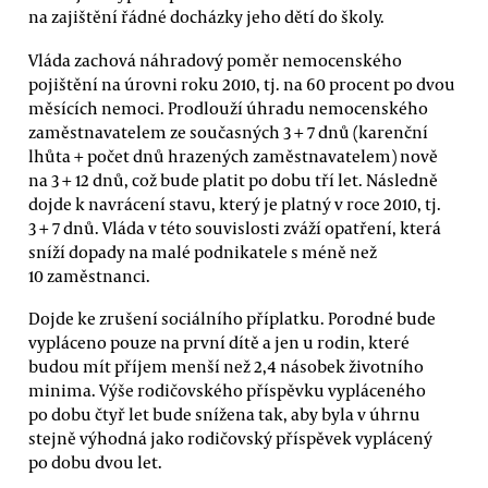
na zajištění řádné docházky jeho dětí do školy.
Vláda zachová náhradový poměr nemocenského
pojištění na úrovni roku 2010, tj. na 60 procent po dvou
měsících nemoci. Prodlouží úhradu nemocenského
zaměstnavatelem ze současných 3 + 7 dnů (karenční
lhůta + počet dnů hrazených zaměstnavatelem) nově
na 3 + 12 dnů, což bude platit po dobu tří let. Následně
dojde k navrácení stavu, který je platný v roce 2010, tj.
3 + 7 dnů. Vláda v této souvislosti zváží opatření, která
sníží dopady na malé podnikatele s méně než
10 zaměstnanci.
Dojde ke zrušení sociálního příplatku. Porodné bude
vypláceno pouze na první dítě a jen u rodin, které
budou mít příjem menší než 2,4 násobek životního
minima. Výše rodičovského příspěvku vypláceného
po dobu čtyř let bude snížena tak, aby byla v úhrnu
stejně výhodná jako rodičovský příspěvek vyplácený
po dobu dvou let.