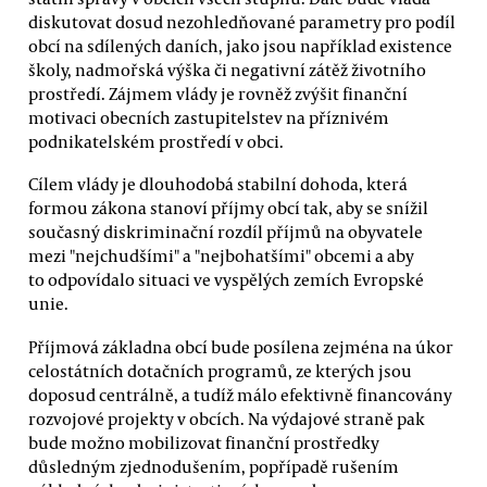
diskutovat dosud nezohledňované parametry pro podíl
obcí na sdílených daních, jako jsou například existence
školy, nadmořská výška či negativní zátěž životního
prostředí. Zájmem vlády je rovněž zvýšit finanční
motivaci obecních zastupitelstev na příznivém
podnikatelském prostředí v obci.
Cílem vlády je dlouhodobá stabilní dohoda, která
formou zákona stanoví příjmy obcí tak, aby se snížil
současný diskriminační rozdíl příjmů na obyvatele
mezi "nejchudšími" a "nejbohatšími" obcemi a aby
to odpovídalo situaci ve vyspělých zemích Evropské
unie.
Příjmová základna obcí bude posílena zejména na úkor
celostátních dotačních programů, ze kterých jsou
doposud centrálně, a tudíž málo efektivně financovány
rozvojové projekty v obcích. Na výdajové straně pak
bude možno mobilizovat finanční prostředky
důsledným zjednodušením, popřípadě rušením