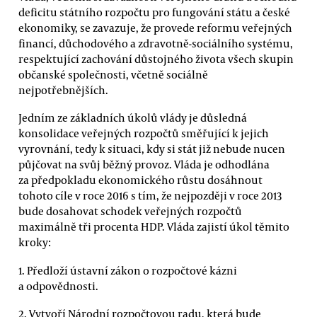
deficitu státního rozpočtu pro fungování státu a české
ekonomiky, se zavazuje, že provede reformu veřejných
financí, důchodového a zdravotně-sociálního systému,
respektující zachování důstojného života všech skupin
občanské společnosti, včetně sociálně
nejpotřebnějších.
Jedním ze základních úkolů vlády je důsledná
konsolidace veřejných rozpočtů směřující k jejich
vyrovnání, tedy k situaci, kdy si stát již nebude nucen
půjčovat na svůj běžný provoz. Vláda je odhodlána
za předpokladu ekonomického růstu dosáhnout
tohoto cíle v roce 2016 s tím, že nejpozději v roce 2013
bude dosahovat schodek veřejných rozpočtů
maximálně tři procenta HDP. Vláda zajistí úkol těmito
kroky:
1. Předloží ústavní zákon o rozpočtové kázni
a odpovědnosti.
2. Vytvoří Národní rozpočtovou radu, která bude