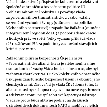
Vláda bude aktivně přispívat ke koherentní a efektivní
Společné zahraniční a bezpečnostní politice EU.
V oblasti zahraniční politiky EU považuje vláda
za prioritní silnou transatlantickou vazbu, vztahy
se zeměmi východní Evropy (s důrazem na politiku
Východního partnerství) a západního Balkánu (zejména
integraci zemí regionu do EU) a podporu demokracie
a lidských práv ve světě. Velký význam přikládá vláda
též rozšiřování EU, za podmínky zachování stávajících
kritérií pro vstup.
Základním pilířem bezpečnosti ČR je členství
v Severoatlantické alianci, která je ztělesněním silné
transatlantické vazby. Vláda bude usilovat o to, aby byl
zachován charakter NATO jako kolektivního obranného
uskupení zajišťujícího bezpečnost území a občanů jeho
členských zemí. Zároveň si je vláda ČR vědoma toho, že
aliance musí být schopna reagovat na nové typy hrozeb
a adekvátně tomu přizpůsobit své kapacity a nástroje.
Vláda se proto bude aktivně podílet na diskusích
o strategických dokumentech NATO a naplňovat jejich