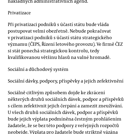
nákladných administrativních agend.
Privatizace
Při privatizaci podniků s účastí státu bude vláda
postupovat velmi obezřetně. Nebude pokračovat
v privatizaci podniků s účastí státu strategického
významu (ČEPS, Řízení letového provozu). Ve firmě ČEZ
si stát ponechá strategickou kontrolu, tedy
kvalifikovanou většinu hlasů na valné hromadě.
Sociální a důchodový systém
Sociální dávky, podpory, příspěvky a jejich zefektivnění
Sociálně citlivým způsobem dojde ke zkrácení
některých druhů sociálních dávek, podpor a příspěvků
s cílem zefektivnit jejich čerpání a zamezit zneužívání.
U všech druhů sociálních dávek, podpor a příspěvků
bude jejich výplata podmíněna čestným prohlášením
žadatele, že se bez této podpory z veřejných rozpočtů
neobejde. Výplata pro žadatele bude striktně vázána