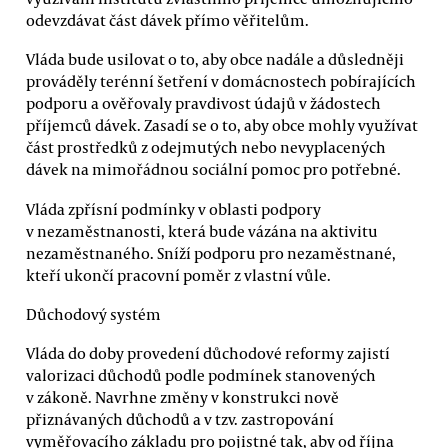
odevzdávat část dávek přímo věřitelům.
Vláda bude usilovat o to, aby obce nadále a důsledněji
prováděly terénní šetření v domácnostech pobírajících
podporu a ověřovaly pravdivost údajů v žádostech
příjemců dávek. Zasadí se o to, aby obce mohly využívat
část prostředků z odejmutých nebo nevyplacených
dávek na mimořádnou sociální pomoc pro potřebné.
Vláda zpřísní podmínky v oblasti podpory
v nezaměstnanosti, která bude vázána na aktivitu
nezaměstnaného. Sníží podporu pro nezaměstnané,
kteří ukončí pracovní poměr z vlastní vůle.
Důchodový systém
Vláda do doby provedení důchodové reformy zajistí
valorizaci důchodů podle podmínek stanovených
v zákoně. Navrhne změny v konstrukci nově
přiznávaných důchodů a v tzv. zastropování
vyměřovacího základu pro pojistné tak, aby od října