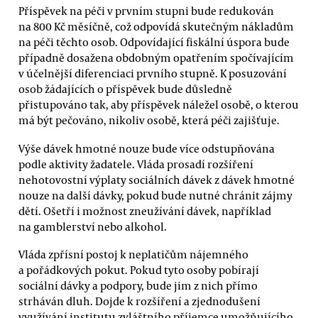
Příspěvek na péči v prvním stupni bude redukován
na 800 Kč měsíčně, což odpovídá skutečným nákladům
na péči těchto osob. Odpovídající fiskální úspora bude
případně dosažena obdobným opatřením spočívajícím
v účelnější diferenciaci prvního stupně. K posuzování
osob žádajících o příspěvek bude důsledně
přistupováno tak, aby příspěvek náležel osobě, o kterou
má být pečováno, nikoliv osobě, která péči zajišťuje.
Výše dávek hmotné nouze bude více odstupňována
podle aktivity žadatele. Vláda prosadí rozšíření
nehotovostní výplaty sociálních dávek z dávek hmotné
nouze na další dávky, pokud bude nutné chránit zájmy
dětí. Ošetří i možnost zneužívání dávek, například
na gamblerství nebo alkohol.
Vláda zpřísní postoj k neplatičům nájemného
a pořádkových pokut. Pokud tyto osoby pobírají
sociální dávky a podpory, bude jim z nich přímo
strháván dluh. Dojde k rozšíření a zjednodušení
využívání institutu zvláštního příjemce umožňujícího