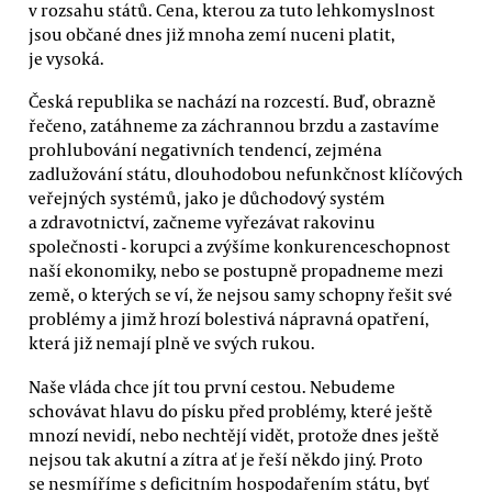
v rozsahu států. Cena, kterou za tuto lehkomyslnost
jsou občané dnes již mnoha zemí nuceni platit,
je vysoká.
Česká republika se nachází na rozcestí. Buď, obrazně
řečeno, zatáhneme za záchrannou brzdu a zastavíme
prohlubování negativních tendencí, zejména
zadlužování státu, dlouhodobou nefunkčnost klíčových
veřejných systémů, jako je důchodový systém
a zdravotnictví, začneme vyřezávat rakovinu
společnosti - korupci a zvýšíme konkurenceschopnost
naší ekonomiky, nebo se postupně propadneme mezi
země, o kterých se ví, že nejsou samy schopny řešit své
problémy a jimž hrozí bolestivá nápravná opatření,
která již nemají plně ve svých rukou.
Naše vláda chce jít tou první cestou. Nebudeme
schovávat hlavu do písku před problémy, které ještě
mnozí nevidí, nebo nechtějí vidět, protože dnes ještě
nejsou tak akutní a zítra ať je řeší někdo jiný. Proto
se nesmíříme s deficitním hospodařením státu, byť