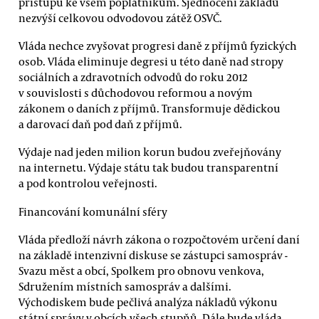
přístupu ke všem poplatníkům. Sjednocení základů
nezvýší celkovou odvodovou zátěž OSVČ.
Vláda nechce zvyšovat progresi daně z příjmů fyzických
osob. Vláda eliminuje degresi u této daně nad stropy
sociálních a zdravotních odvodů do roku 2012
v souvislosti s důchodovou reformou a novým
zákonem o daních z příjmů. Transformuje dědickou
a darovací daň pod daň z příjmů.
Výdaje nad jeden milion korun budou zveřejňovány
na internetu. Výdaje státu tak budou transparentní
a pod kontrolou veřejnosti.
Financování komunální sféry
Vláda předloží návrh zákona o rozpočtovém určení daní
na základě intenzivní diskuse se zástupci samospráv -
Svazu měst a obcí, Spolkem pro obnovu venkova,
Sdružením místních samospráv a dalšími.
Východiskem bude pečlivá analýza nákladů výkonu
státní správy v obcích všech stupňů. Dále bude vláda