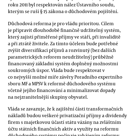
roku 2011 byl respektován nález Ústavního soudu,
kterým se ruší § 15 zákona o důchodovém pojištění.
Důchodová reforma je pro vládu prioritou. Cílem
je připravit dlouhodobě finančně udržitelný systém,
který zajistí přiměřené příjmy ve stáří, při invaliditě
a při ztrátě živitele. Za tímto účelem bude potřebné
zvýšit diversifikaci příjmů a rozvinutý (bez dalších
parametrických reforem neudržitelný) průběžně
financovaný základní systém doplněný možnostmi
soukromých úspor. Vláda bude respektovat v
co nejvyšší možné míře závěry Poradního expertního
sboru MF a MPSV k reformě důchodového systému
včetně jejího financování a minimalizovat dopady
na nejzranitelnější skupiny obyvatel.
Vláda se zavazuje, že k zajištění části transformačních
nákladů budou veškeré privatizační příjmy a dividendy
firem s majetkovou účastí státu vázány na zvláštním
účtu státních finančních aktiv a využity na reformu
důchodového systému počínaje zahájením reformy.