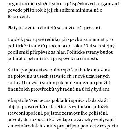
organizačních složek státu a příspěvkových organizací
povede příští rok k jejich snížení minimálně o
10 procent.
Platy ústavních činitelů se sníží o pět procent.
Dojde k postupné redukci příspěvku za mandát pro
politické strany 10 procent a od roku 2014 se o stejný
podíl sníží příspěvek za hlas. Politické strany budou
pobírat o pětinu nižší příspěvek na činnosti.
Státní podpora stavebního spoření bude omezena
na polovinu u všech stávajících i nově uzavřených
smluv. U nových smluv pak bude omezeno použití
finančních prostředků výhradně na účely bydlení.
V kapitole Všeobecná pokladní správa vláda zkrátí
objem prostředků o desetinu s výjimkou položek
stavební spoření, pojistné zdravotního pojištění,
odvody do rozpočtu EU, výdaje na závazky vyplývající
z mezinárodních smluv pro příjem pomoci z rozpočtu