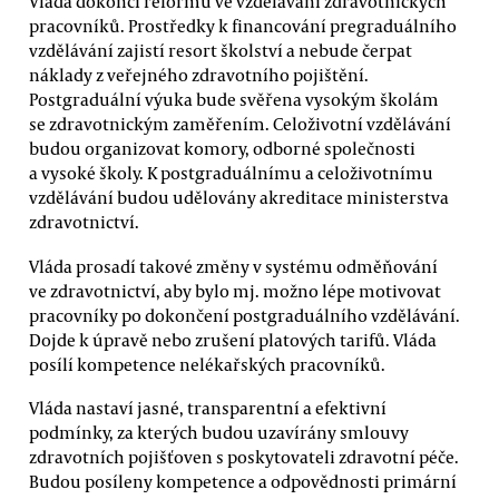
Vláda dokončí reformu ve vzdělávání zdravotnických
pracovníků. Prostředky k financování pregraduálního
vzdělávání zajistí resort školství a nebude čerpat
náklady z veřejného zdravotního pojištění.
Postgraduální výuka bude svěřena vysokým školám
se zdravotnickým zaměřením. Celoživotní vzdělávání
budou organizovat komory, odborné společnosti
a vysoké školy. K postgraduálnímu a celoživotnímu
vzdělávání budou udělovány akreditace ministerstva
zdravotnictví.
Vláda prosadí takové změny v systému odměňování
ve zdravotnictví, aby bylo mj. možno lépe motivovat
pracovníky po dokončení postgraduálního vzdělávání.
Dojde k úpravě nebo zrušení platových tarifů. Vláda
posílí kompetence nelékařských pracovníků.
Vláda nastaví jasné, transparentní a efektivní
podmínky, za kterých budou uzavírány smlouvy
zdravotních pojišťoven s poskytovateli zdravotní péče.
Budou posíleny kompetence a odpovědnosti primární