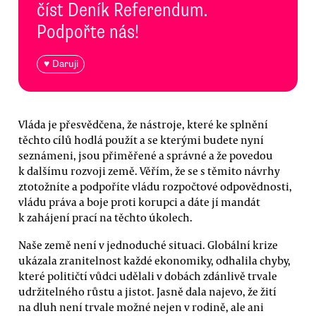
číst Deník Referendum.
Podpořte nás!
♥ Daruji
Vláda je přesvědčena, že nástroje, které ke splnění
těchto cílů hodlá použít a se kterými budete nyní
seznámeni, jsou přiměřené a správné a že povedou
k dalšímu rozvoji země. Věřím, že se s těmito návrhy
ztotožníte a podpoříte vládu rozpočtové odpovědnosti,
vládu práva a boje proti korupci a dáte jí mandát
k zahájení prací na těchto úkolech.
Naše země není v jednoduché situaci. Globální krize
ukázala zranitelnost každé ekonomiky, odhalila chyby,
které političtí vůdci udělali v dobách zdánlivě trvale
udržitelného růstu a jistot. Jasně dala najevo, že žití
na dluh není trvale možné nejen v rodině, ale ani