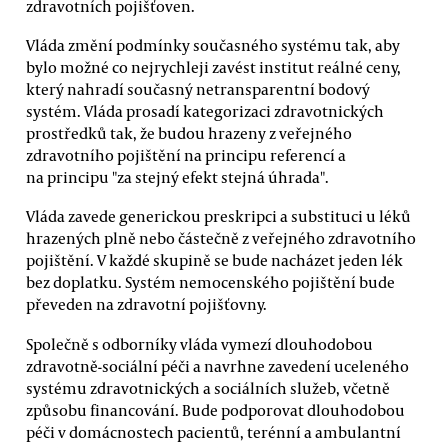
zdravotních pojišťoven.
Vláda změní podmínky současného systému tak, aby
bylo možné co nejrychleji zavést institut reálné ceny,
který nahradí současný netransparentní bodový
systém. Vláda prosadí kategorizaci zdravotnických
prostředků tak, že budou hrazeny z veřejného
zdravotního pojištění na principu referencí a
na principu "za stejný efekt stejná úhrada".
Vláda zavede generickou preskripci a substituci u léků
hrazených plně nebo částečně z veřejného zdravotního
pojištění. V každé skupině se bude nacházet jeden lék
bez doplatku. Systém nemocenského pojištění bude
převeden na zdravotní pojišťovny.
Společně s odborníky vláda vymezí dlouhodobou
zdravotně-sociální péči a navrhne zavedení uceleného
systému zdravotnických a sociálních služeb, včetně
způsobu financování. Bude podporovat dlouhodobou
péči v domácnostech pacientů, terénní a ambulantní