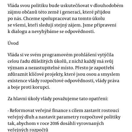
Vláda svou politiku bude uskutečňovat v dlouhodobém
zájmu občanů této země i generací, které přijdou
po nás. Chceme spolupracovat na tomto úkolu
se všemi, kteří sledují stejný zájem. Jsme připraveni
k dialogu a nevyhýbáme se odpovědnosti.
Úvod
Vláda si ve svém programovém prohlášení vytýčila
celou řadu důležitých úkolů, z nichž každý má svůj
význam a nezastupitelné místo. Přesto je zapotřebí
zdůraznit klíčové projekty, které jsou osou a smyslem
existence vlády rozpočtové odpovědnosti, vlády práva
a boje proti korupci.
Za hlavní úkoly vlády považujeme tato opatření:
- Reformovat veřejné finance s cílem zastavit rostoucí
veřejný dluh a nastavit parametry rozpočtové politiky
tak, abychom v roce 2016 dosáhli vyrovnaných
veřejných rozpočtů