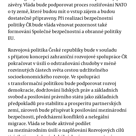
závěry. Vláda bude podporovat proces rozšiřování NATO
o ty země, které budou mít o vstup zájem a budou
dostatečně připraveny. Při realizaci bezpečnostní
politiky ČR bude vláda věnovat pozornost také
formování Společné bezpečnostní a obranné politiky
EU.
Rozvojová politika České republiky bude v souladu
s přijatou koncepcí zahraniční rozvojové spolupráce ČR
pokračovat v úsilí o odstraňování chudoby v méně
rozvinutých částech světa cestou udržitelného
socioekonomického rozvoje. Ve spolupráci
s transformační politikou bude podporovat rozvoj
demokracie, dodržování lidských práv a základních
svobod a posilování právního státu jako základních
předpokladů pro stabilitu a prosperitu partnerských
zemí, zároveň bude přispívat k posilování mezinárodní
bezpečnosti, předcházení konfliktů a nelegální
migrace. Vláda se bude aktivně podílet
na mezinárodním úsilí o naplňování Rozvojových cílů