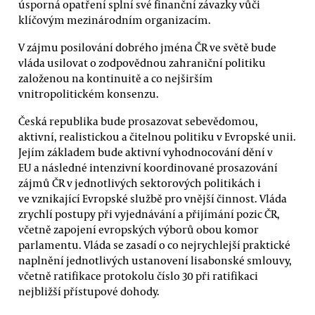
úsporná opatření splní své finanční závazky vůči
klíčovým mezinárodním organizacím.
V zájmu posilování dobrého jména ČR ve světě bude
vláda usilovat o zodpovědnou zahraniční politiku
založenou na kontinuitě a co nejširším
vnitropolitickém konsenzu.
Česká republika bude prosazovat sebevědomou,
aktivní, realistickou a čitelnou politiku v Evropské unii.
Jejím základem bude aktivní vyhodnocování dění v
EU a následné intenzivní koordinované prosazování
zájmů ČR v jednotlivých sektorových politikách i
ve vznikající Evropské službě pro vnější činnost. Vláda
zrychlí postupy při vyjednávání a přijímání pozic ČR,
včetně zapojení evropských výborů obou komor
parlamentu. Vláda se zasadí o co nejrychlejší praktické
naplnění jednotlivých ustanovení lisabonské smlouvy,
včetně ratifikace protokolu číslo 30 při ratifikaci
nejbližší přístupové dohody.