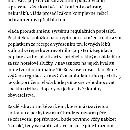
motivace pojištěnců zdravotními pojišťovnami
a prevenci závislostí včetně kouření a ochrany
nekuřáků. Vláda prosadí zákon komplexně řešící
ochranu zdraví před hlukem.
Vláda prosadí změnu systému regulačních poplatků.
Poplatek za položku na receptu bude zrušen a nahrazen
poplatkem za recept a vyřazením tzv. levných léků
z úhrad veřejného zdravotního pojištění. Regulační
poplatek za hospitalizaci se přiblíží reálným nákladům
za tzv. hotelové služby. V návaznosti na jejich kvalitu
bude tvořit minimálně 100 Kč za ošetřovací den. Bude
zvýšena regulace za návštěvu ambulantního specialisty
bez doporučení. Vláda bude průběžně vyhodnocovat
sociální rizika a dopady na jednotlivé skupiny
obyvatelstva.
Každé zdravotnické zařízení, které má uzavřenou
smlouvu o poskytování a úhradě zdravotní péče
se zdravotní pojišťovnou, bude povinno vždy nabízet
"nárok", tedy variantu zdravotní péče plně hrazenou