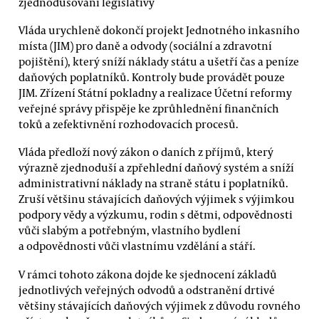
zjednodušování legislativy
Vláda urychleně dokončí projekt Jednotného inkasního
místa (JIM) pro daně a odvody (sociální a zdravotní
pojištění), který sníží náklady státu a ušetří čas a peníze
daňových poplatníků. Kontroly bude provádět pouze
JIM. Zřízení Státní pokladny a realizace Účetní reformy
veřejné správy přispěje ke zprůhlednění finančních
toků a zefektivnění rozhodovacích procesů.
Vláda předloží nový zákon o daních z příjmů, který
výrazně zjednoduší a zpřehlední daňový systém a sníží
administrativní náklady na straně státu i poplatníků.
Zruší většinu stávajících daňových výjimek s výjimkou
podpory vědy a výzkumu, rodin s dětmi, odpovědnosti
vůči slabým a potřebným, vlastního bydlení
a odpovědnosti vůči vlastnímu vzdělání a stáří.
V rámci tohoto zákona dojde ke sjednocení základů
jednotlivých veřejných odvodů a odstranění drtivé
většiny stávajících daňových výjimek z důvodu rovného