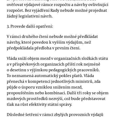
ověřovat výdajové rámce rozpočtu a návrhy ovlivňující
rozpočet. Bez vyjádření Rady nebude možné projednat
žádný legislativní návrh.
3. Provede další opatření:
V rámci druhého čtení nebude možné předkládat
návrhy, které povedou k vyšším výdajům, než
předpokládala předloha v prvním čtení.
Vláda sníží objem mezd v organizačních složkách státu
a v příspěvkových organizacích příští rok nejméně
o desetinu s výjimkou pedagogických pracovníků.
To neznamená automatický pokles platů. Vláda
přenechá v kompetenci jednotlivých ministrů, zda
půjde o úsporu vzniklou snížením mezd,
propouštěním nebo kombinací. Další tři roky se objem
mzdových prostředků nezvýší, což bude představovat
tlak na růst efektivity státní správy.
Důsledné šetření v rámci zbylých provozních výdajů