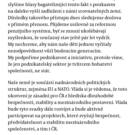
slyšíme hlasy bagatelizující tento fakt s poukazem
na daleko vyšší zadlužení s námi srovnatelných zemí.
Důsledky takového přístupu dnes sledujeme doslova
v přímém přenosu. Půjdeme usilovně za reformou
penzijního systému, byť se mnozí ukolébávají
myšlenkou, že současný stav ještě pár let vydrží.
My nechceme, aby nám naše děti jednou vyčítaly
nezodpovědnost vůči budoucím generacím.
My podpoříme podnikavost a iniciativu, protože víme,
že jen podnikatelský sektor je tvůrcem bohatství
společnosti, ne stát.
Naše země je součástí nadnárodních politických
struktur, zejména EU a NATO. Vláda si je vědoma, že toto
ukotvení je zásadní pro ČR z hlediska dlouhodobé
bezpečnosti, stability a mezinárodního postavení. Vláda
bude tyto svazky dále rozvíjet a bude aktivně
participovat na projektech, které zvyšují bezpečnost,
předvídatelnost a stabilitu mezinárodního
společenství, a tím i ČR.