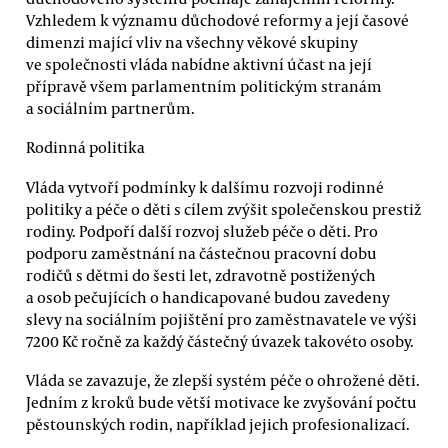
Vzhledem k významu důchodové reformy a její časové
dimenzi mající vliv na všechny věkové skupiny
ve společnosti vláda nabídne aktivní účast na její
přípravě všem parlamentním politickým stranám
a sociálním partnerům.
Rodinná politika
Vláda vytvoří podmínky k dalšímu rozvoji rodinné
politiky a péče o děti s cílem zvýšit společenskou prestiž
rodiny. Podpoří další rozvoj služeb péče o děti. Pro
podporu zaměstnání na částečnou pracovní dobu
rodičů s dětmi do šesti let, zdravotně postižených
a osob pečujících o handicapované budou zavedeny
slevy na sociálním pojištění pro zaměstnavatele ve výši
7200 Kč ročně za každý částečný úvazek takovéto osoby.
Vláda se zavazuje, že zlepší systém péče o ohrožené děti.
Jedním z kroků bude větší motivace ke zvyšování počtu
pěstounských rodin, například jejich profesionalizací.