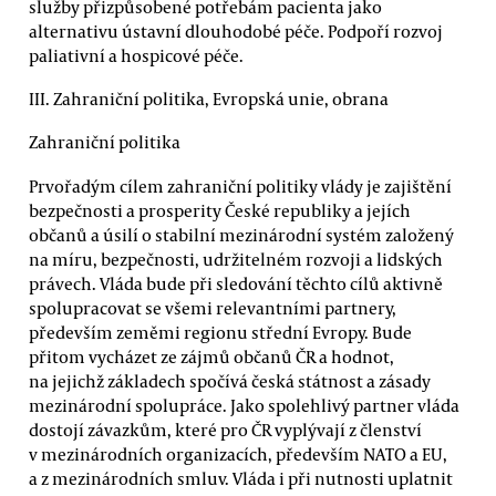
služby přizpůsobené potřebám pacienta jako
alternativu ústavní dlouhodobé péče. Podpoří rozvoj
paliativní a hospicové péče.
III. Zahraniční politika, Evropská unie, obrana
Zahraniční politika
Prvořadým cílem zahraniční politiky vlády je zajištění
bezpečnosti a prosperity České republiky a jejích
občanů a úsilí o stabilní mezinárodní systém založený
na míru, bezpečnosti, udržitelném rozvoji a lidských
právech. Vláda bude při sledování těchto cílů aktivně
spolupracovat se všemi relevantními partnery,
především zeměmi regionu střední Evropy. Bude
přitom vycházet ze zájmů občanů ČR a hodnot,
na jejichž základech spočívá česká státnost a zásady
mezinárodní spolupráce. Jako spolehlivý partner vláda
dostojí závazkům, které pro ČR vyplývají z členství
v mezinárodních organizacích, především NATO a EU,
a z mezinárodních smluv. Vláda i při nutnosti uplatnit