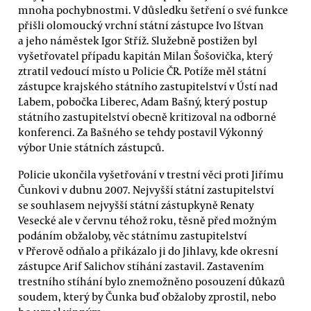
mnoha pochybnostmi. V důsledku šetření o své funkce
přišli olomoucký vrchní státní zástupce Ivo Ištvan
a jeho náměstek Igor Stříž. Služebně postižen byl
vyšetřovatel případu kapitán Milan Šošovička, který
ztratil vedoucí místo u Policie ČR. Potíže měl státní
zástupce krajského státního zastupitelství v Ústí nad
Labem, pobočka Liberec, Adam Bašný, který postup
státního zastupitelství obecně kritizoval na odborné
konferenci. Za Bašného se tehdy postavil Výkonný
výbor Unie státních zástupců.
Policie ukončila vyšetřování v trestní věci proti Jiřímu
Čunkovi v dubnu 2007. Nejvyšší státní zastupitelství
se souhlasem nejvyšší státní zástupkyně Renaty
Vesecké ale v červnu téhož roku, těsně před možným
podáním obžaloby, věc státnímu zastupitelství
v Přerově odňalo a přikázalo ji do Jihlavy, kde okresní
zástupce Arif Salichov stíhání zastavil. Zastavením
trestního stíhání bylo znemožněno posouzení důkazů
soudem, který by Čunka buď obžaloby zprostil, nebo