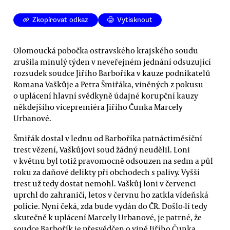
Zkopírovat odkaz
Vytisknout
Olomoucká pobočka ostravského krajského soudu
zrušila minulý týden v neveřejném jednání odsuzující
rozsudek soudce Jiřího Barboříka v kauze podnikatelů
Romana Vaškůje a Petra Šmiřáka, viněných z pokusu
o uplácení hlavní svědkyně údajné korupční kauzy
někdejšího vicepremiéra Jiřího Čunka Marcely
Urbanové.
Šmiřák dostal v lednu od Barboříka patnáctiměsíční
trest vězení, Vaškůjovi soud žádný neudělil. Loni
v květnu byl totiž pravomocně odsouzen na sedm a půl
roku za daňové delikty při obchodech s palivy. Vyšší
trest už tedy dostat nemohl. Vaškůj loni v červenci
uprchl do zahraničí, letos v červnu ho zatkla vídeňská
policie. Nyní čeká, zda bude vydán do ČR. Došlo-li tedy
skutečně k uplácení Marcely Urbanové, je patrné, že
soudce Barbořík je přesvědčen o vině Jiřího Čunka.