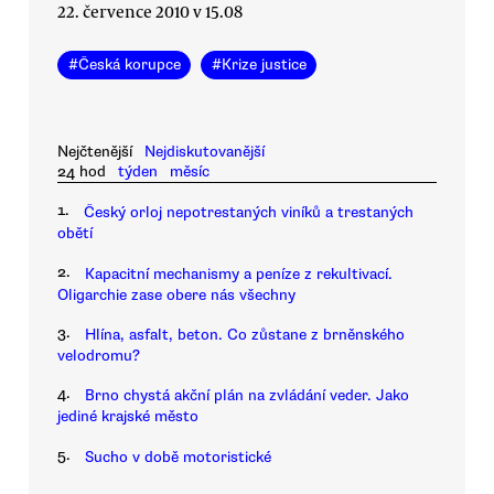
22. července 2010 v 15.08
#
Česká korupce
#
Krize justice
Nejčtenější
Nejdiskutovanější
24 hod
týden
měsíc
1.
Český orloj nepotrestaných viníků a trestaných
obětí
2.
Kapacitní mechanismy a peníze z rekultivací.
Oligarchie zase obere nás všechny
3.
Hlína, asfalt, beton. Co zůstane z brněnského
velodromu?
4.
Brno chystá akční plán na zvládání veder. Jako
jediné krajské město
5.
Sucho v době motoristické