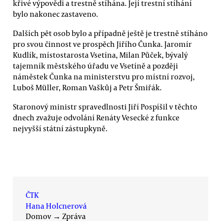
křivé výpovědi a trestně stíhána. Její trestní stíhání
bylo nakonec zastaveno.
Dalších pět osob bylo a případně ještě je trestně stíháno
pro svou činnost ve prospěch Jiřího Čunka. Jaromír
Kudlík, místostarosta Vsetína, Milan Půček, bývalý
tajemník městského úřadu ve Vsetíně a později
náměstek Čunka na ministerstvu pro místní rozvoj,
Luboš Müller, Roman Vaškůj a Petr Šmiřák.
Staronový ministr spravedlnosti Jiří Pospíšil v těchto
dnech zvažuje odvolání Renáty Vesecké z funkce
nejvyšší státní zástupkyně.
ČTK
Hana Holcnerová
Domov
→
Zpráva