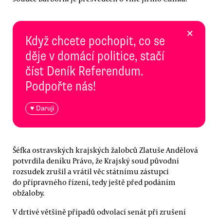
×
Když chcete pochopit, co se
děje v domácí politice, stačí
číst Deník Referendum.
Podpořte nás!
♥ Daruji
Šéfka ostravských krajských žalobců Zlatuše Andělová
potvrdila deníku Právo, že Krajský soud původní
rozsudek zrušil a vrátil věc státnímu zástupci
do přípravného řízení, tedy ještě před podáním
obžaloby.
V drtivé většině případů odvolací senát při zrušení