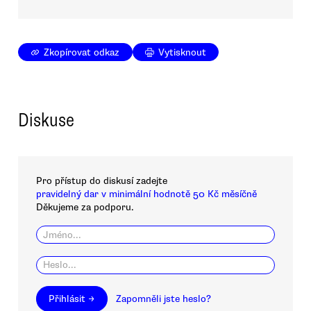
Zkopírovat odkaz
Vytisknout
Diskuse
Pro přístup do diskusí zadejte
pravidelný dar v minimální hodnotě 50 Kč měsíčně
Děkujeme za podporu.
Přihlásit →
Zapomněli jste heslo?