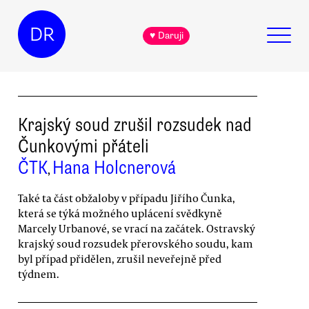
DR
♥ Daruji
Krajský soud zrušil rozsudek nad
Čunkovými přáteli
ČTK
Hana Holcnerová
,
Také ta část obžaloby v případu Jiřího Čunka,
která se týká možného uplácení svědkyně
Marcely Urbanové, se vrací na začátek. Ostravský
krajský soud rozsudek přerovského soudu, kam
byl případ přidělen, zrušil neveřejně před
týdnem.