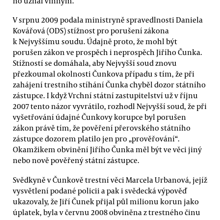
ho uznal vinným.
V srpnu 2009 podala ministryně spravedlnosti Daniela
Kovářová (ODS) stížnost pro porušení zákona
k Nejvyššímu soudu. Údajně proto, že mohl být
porušen zákon ve prospěch i neprospěch Jiřího Čunka.
Stížností se domáhala, aby Nejvyšší soud znovu
přezkoumal okolnosti Čunkova případu s tím, že při
zahájení trestního stíhání Čunka chyběl dozor státního
zástupce. I když Vrchní státní zastupitelství už v říjnu
2007 tento názor vyvrátilo, rozhodl Nejvyšší soud, že při
vyšetřování údajné Čunkovy korupce byl porušen
zákon právě tím, že pověření přerovského státního
zástupce dozorem platilo jen pro „prověřování“.
Okamžikem obvinění Jiřího Čunka měl být ve věci jiný
nebo nově pověřený státní zástupce.
Svědkyně v Čunkově trestní věci Marcela Urbanová, jejíž
vysvětlení podané policii a pak i svědecká výpověď
ukazovaly, že Jiří Čunek přijal půl milionu korun jako
úplatek, byla v červnu 2008 obviněna z trestného činu