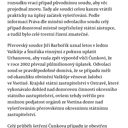
rozsudku vrací případ původnímu soudu, aby věc
projednal znovu. Tady ale soudci celou kauzu vrátili
prakticky na úplný začátek vyšetřování. Podle
informací Práva dle mínění odvolacího soudu celý
případ dozoroval místně nepříslušný státní zástupce,
a tudíž bylo celé trestní řízení zmatečné.
Přerovský soudce Jiří Barbořík uznal letos v lednu
Vaškůje a Šmiřáka vinnými z pokusu uplatit
Urbanovou, aby vzala zpět výpověď vůči Čunkovi, že
v roce 2002 převzal půlmilionový úplatek. Odvolací
soud se pravděpodobně domívá, že se případu měli
od okamžiku obvinění Vaškůje věnovat žalobci
ve Vsetíně. Krajské státní zastupitelství v Ostravě, které
vykonávalo dohled nad dozorovou činností okresního
státního zastupitelství, ovšem tehdy svěřilo pro
možnou podjatost orgánů ze Vsetína dozor nad
vyšetřováním přerovskému okresnímu státnímu
zastupitelství.
Celý průběh šetření Čunkova případu je obestřen