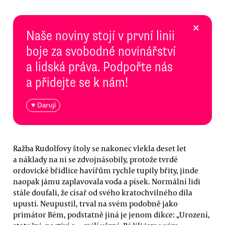
×
Naše noviny stojí v první linii
boje za svobodné novinářství
a lidská práva. Podpořte nás
a přidejte se k nám!
♥ Daruji
Ražba Rudolfovy štoly se nakonec vlekla deset let
a náklady na ni se zdvojnásobily, protože tvrdé
ordovické břidlice havířům rychle tupily břity, jinde
naopak jámu zaplavovala voda a písek. Normální lidi
stále doufali, že císař od svého kratochvilného díla
upustí. Neupustil, trval na svém podobně jako
primátor Bém, podstatně jiná je jenom dikce: „Urození,