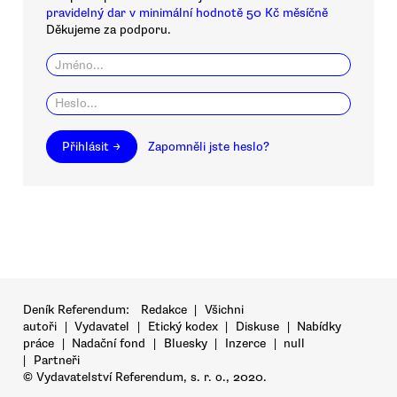
pravidelný dar v minimální hodnotě 50 Kč měsíčně
Děkujeme za podporu.
Přihlásit →
Zapomněli jste heslo?
Deník Referendum:
Redakce
|
Všichni
autoři
|
Vydavatel
|
Etický kodex
|
Diskuse
|
Nabídky
práce
|
Nadační fond
|
Bluesky
|
Inzerce
|
null
|
Partneři
© Vydavatelství Referendum, s. r. o., 2020.