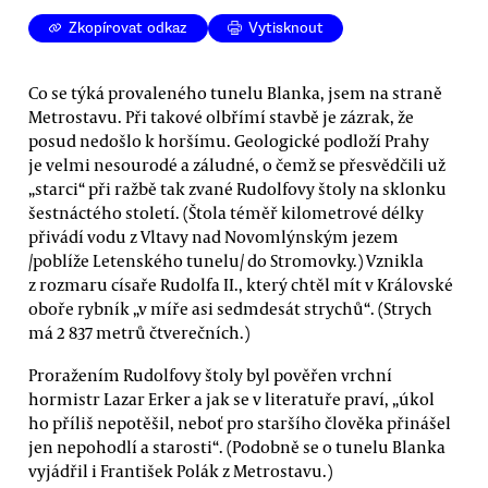
Zkopírovat odkaz
Vytisknout
Co se týká provaleného tunelu Blanka, jsem na straně
Metrostavu. Při takové olbřímí stavbě je zázrak, že
posud nedošlo k horšímu. Geologické podloží Prahy
je velmi nesourodé a záludné, o čemž se přesvědčili už
„starci“ při ražbě tak zvané Rudolfovy štoly na sklonku
šestnáctého století. (Štola téměř kilometrové délky
přivádí vodu z Vltavy nad Novomlýnským jezem
/poblíže Letenského tunelu/ do Stromovky.) Vznikla
z rozmaru císaře Rudolfa II., který chtěl mít v Královské
oboře rybník „v míře asi sedmdesát strychů“. (Strych
má 2 837 metrů čtverečních.)
Proražením Rudolfovy štoly byl pověřen vrchní
hormistr Lazar Erker a jak se v literatuře praví, „úkol
ho příliš nepotěšil, neboť pro staršího člověka přinášel
jen nepohodlí a starosti“. (Podobně se o tunelu Blanka
vyjádřil i František Polák z Metrostavu.)