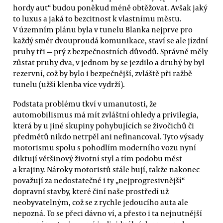
hordy aut“ budou poněkud méně obtěžovat. Avšak jaký
to luxus a jaká to bezcitnost k vlastnímu městu.
V územním plánu byla v tunelu Blanka nejprve pro
každý směr dvouproudá komunikace, staví se ale jízdní
pruhy tři — prý z bezpečnostních důvodů. Správně měly
zůstat pruhy dva, v jednom by se jezdilo a druhý by byl
rezervní, což by bylo i bezpečnější, zvláště při ražbě
tunelu (užší klenba více vydrží).
Podstata problému tkví v umanutosti, že
automobilismus má mít zvláštní ohledy a privilegia,
která by u jiné skupiny pohybujících se živočichů či
předmětů nikdo netrpěl ani nefinancoval. Tyto výsady
motorismu spolu s pohodlím moderního vozu nyní
diktují většinový životní styl a tím podobu měst
a krajiny. Nároky motoristů stále bují, takže nakonec
považují za nedostatečné i ty „nejprogresivnější“
dopravní stavby, které činí naše prostředí už
neobyvatelným, což se z rychle jedoucího auta ale
nepozná. To se přeci dávno ví, a přesto i ta nejnutnější