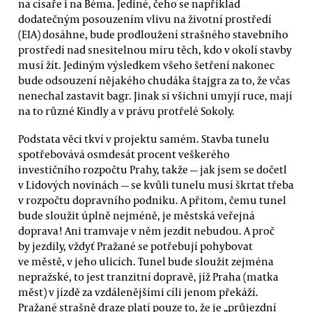
na císaře i na Béma. Jediné, čeho se například
dodatečným posouzením vlivu na životní prostředí
(EIA) dosáhne, bude prodloužení strašného stavebního
prostředí nad snesitelnou míru těch, kdo v okolí stavby
musí žít. Jediným výsledkem všeho šetření nakonec
bude odsouzení nějakého chudáka štajgra za to, že včas
nenechal zastavit bagr. Jinak si všichni umyjí ruce, mají
na to různé Kindly a v právu protřelé Sokoly.
Podstata věci tkví v projektu samém. Stavba tunelu
spotřebovává osmdesát procent veškerého
investičního rozpočtu Prahy, takže — jak jsem se dočetl
v Lidových novinách — se kvůli tunelu musí škrtat třeba
v rozpočtu dopravního podniku. A přitom, čemu tunel
bude sloužit úplně nejméně, je městská veřejná
doprava! Ani tramvaje v něm jezdit nebudou. A proč
by jezdily, vždyť Pražané se potřebují pohybovat
ve městě, v jeho ulicích. Tunel bude sloužit zejména
nepražské, to jest tranzitní dopravě, jíž Praha (matka
měst) v jízdě za vzdálenějšími cíli jenom překáží.
Pražané strašně draze platí pouze to, že je „průjezdní