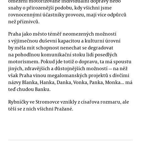
omezení motorizované individuální dopravy nebo
snahy o přirozenější podobu, kdy všichni jsme
rovnocennými účastníky provozu, mají více odpůrců
než příznivců.
Praha jako město téměř neomezených možností
s výjimečnou duševní kapacitou a kulturní úrovní
by měla mít schopnost nenechat se degradovat
na pohodlnou komunikační stoku lidí posedlých
motorismem. Pokud jde totiž o dopravu, ta má spoustu
jiných, zdravějších a důstojnějších možností — na něž
však Praha vinou megalomanských projektů s dívčími
názvy Blanka, Hanka, Danka, Vonka, Panka, Monka... má
teď chudou Banku.
Rybníčky ve Stromovce vznikly z císařova rozmaru, ale
těší se z nich všichni Pražané.