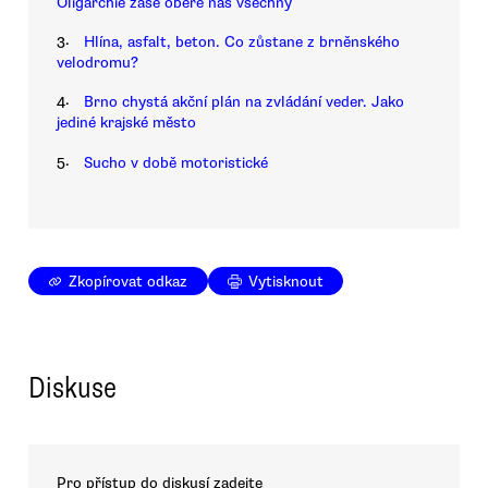
Oligarchie zase obere nás všechny
3.
Hlína, asfalt, beton. Co zůstane z brněnského
velodromu?
4.
Brno chystá akční plán na zvládání veder. Jako
jediné krajské město
5.
Sucho v době motoristické
Zkopírovat odkaz
Vytisknout
Diskuse
Pro přístup do diskusí zadejte