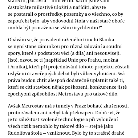
stateční, poctiví a — milí věrní. Ráčili jsme vám
častokráte milostivě uložiti a naříditi, abyste
se postarali o prostředky, pozemky a o všechno, co by
zapotřebí bylo, aby vodovodní štola v naší staré oboře
mohla být proražena se vším urychlením!“
Obávám se, že provalení raženého tunelu Blanka
se nyní stane záminkou pro různá žalování a soudní
spory, které s podstatou věci (a díla) ani nesouvisejí.
Jistě, ozvou se ti (například Unie pro Prahu, možná
i Arnika), kteří při projednávání tohoto projektu zůstali
oslyšeni či z veřejných debat byli vůbec vyloučeni. Svá
práva budou chtít alespoň dodatečně uplatnit také ti,
kteří se cítí stavbou nějak poškozeni, konkurence jistě
zpochybní způsobilost Metrostavu pro takové dílo.
Avšak Metrostav má s tunely v Praze bohaté zkušenosti,
proto závalem ani nebyl tak překvapen. Dobře ví, že
je to záležitost zvolené technologie a při vyloučení
všech rizik nemohlo by takové dílo — stejně jako
Rudolfova štola — vzniknout. Bylo by to strašně drahé