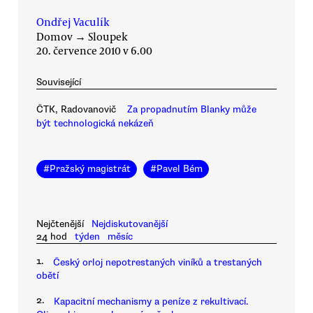
Ondřej Vaculík
Domov
→
Sloupek
20. července 2010 v 6.00
Související
ČTK, Radovanovič
Za propadnutím Blanky může
být technologická nekázeň
#
Pražský magistrát
#
Pavel Bém
Nejčtenější
Nejdiskutovanější
24 hod
týden
měsíc
1.
Český orloj nepotrestaných viníků a trestaných
obětí
2.
Kapacitní mechanismy a peníze z rekultivací.