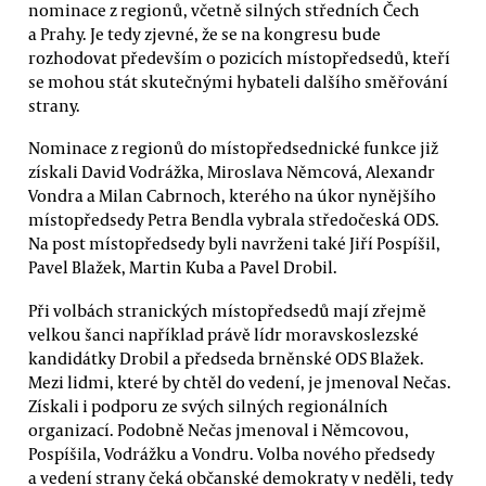
nominace z regionů, včetně silných středních Čech
a Prahy. Je tedy zjevné, že se na kongresu bude
rozhodovat především o pozicích místopředsedů, kteří
se mohou stát skutečnými hybateli dalšího směřování
strany.
Nominace z regionů do místopředsednické funkce již
získali David Vodrážka, Miroslava Němcová, Alexandr
Vondra a Milan Cabrnoch, kterého na úkor nynějšího
místopředsedy Petra Bendla vybrala středočeská ODS.
Na post místopředsedy byli navrženi také Jiří Pospíšil,
Pavel Blažek, Martin Kuba a Pavel Drobil.
Při volbách stranických místopředsedů mají zřejmě
velkou šanci například právě lídr moravskoslezské
kandidátky Drobil a předseda brněnské ODS Blažek.
Mezi lidmi, které by chtěl do vedení, je jmenoval Nečas.
Získali i podporu ze svých silných regionálních
organizací. Podobně Nečas jmenoval i Němcovou,
Pospíšila, Vodrážku a Vondru. Volba nového předsedy
a vedení strany čeká občanské demokraty v neděli, tedy