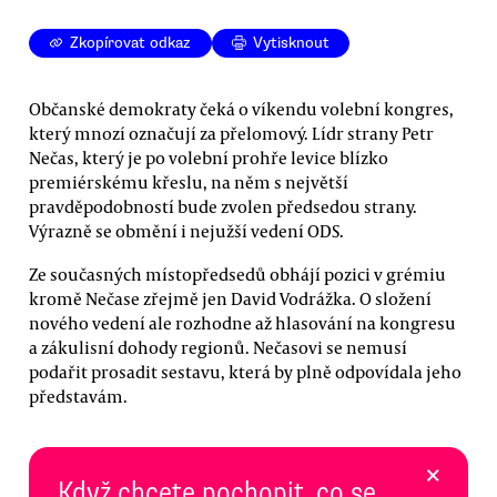
Zkopírovat odkaz
Vytisknout
Občanské demokraty čeká o víkendu volební kongres,
který mnozí označují za přelomový. Lídr strany Petr
Nečas, který je po volební prohře levice blízko
premiérskému křeslu, na něm s největší
pravděpodobností bude zvolen předsedou strany.
Výrazně se obmění i nejužší vedení ODS.
Ze současných místopředsedů obhájí pozici v grémiu
kromě Nečase zřejmě jen David Vodrážka. O složení
nového vedení ale rozhodne až hlasování na kongresu
a zákulisní dohody regionů. Nečasovi se nemusí
podařit prosadit sestavu, která by plně odpovídala jeho
představám.
×
Když chcete pochopit, co se