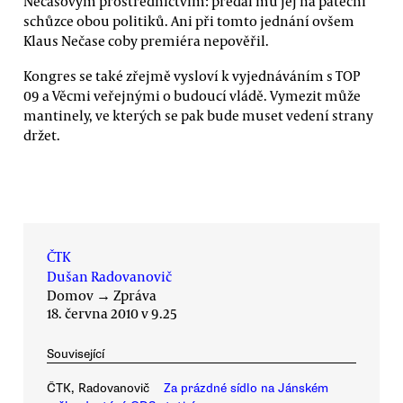
Nečasovým prostřednictvím: předal mu jej na páteční
schůzce obou politiků. Ani při tomto jednání ovšem
Klaus Nečase coby premiéra nepověřil.
Kongres se také zřejmě vysloví k vyjednáváním s TOP
09 a Věcmi veřejnými o budoucí vládě. Vymezit může
mantinely, ve kterých se pak bude muset vedení strany
držet.
ČTK
Dušan Radovanovič
Domov
→
Zpráva
18. června 2010 v 9.25
Související
ČTK, Radovanovič
Za prázdné sídlo na Jánském