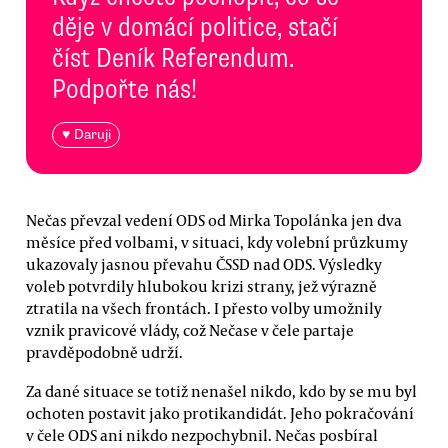
děje v domácí politice, stačí
číst Deník Referendum.
Podpořte nás!
♥ Daruji
Nečas převzal vedení ODS od Mirka Topolánka jen dva
měsíce před volbami, v situaci, kdy volební průzkumy
ukazovaly jasnou převahu ČSSD nad ODS. Výsledky
voleb potvrdily hlubokou krizi strany, jež výrazně
ztratila na všech frontách. I přesto volby umožnily
vznik pravicové vlády, což Nečase v čele partaje
pravděpodobně udrží.
Za dané situace se totiž nenašel nikdo, kdo by se mu byl
ochoten postavit jako protikandidát. Jeho pokračování
v čele ODS ani nikdo nezpochybnil. Nečas posbíral