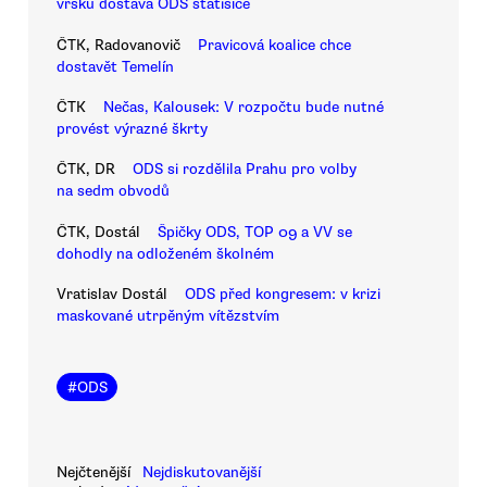
vršku dostává ODS statisíce
ČTK, Radovanovič
Pravicová koalice chce
dostavět Temelín
ČTK
Nečas, Kalousek: V rozpočtu bude nutné
provést výrazné škrty
ČTK, DR
ODS si rozdělila Prahu pro volby
na sedm obvodů
ČTK, Dostál
Špičky ODS, TOP 09 a VV se
dohodly na odloženém školném
Vratislav Dostál
ODS před kongresem: v krizi
maskované utrpěným vítězstvím
#
ODS
Nejčtenější
Nejdiskutovanější