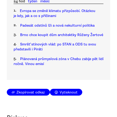
24 hod
týden
měsíc
1.
Evropa se změně klimatu přizpůsobí. Otázkou
je kdy, jak a co s příčinami
2.
Padesát odstínů lži a nová nekulturní politika
3.
Brno chce koupit dům architektky Růženy Žertové
4.
Smršť stínových vlád: po STAN a ODS tu svou
představili i Piráti
5.
Plánovaná průmyslová zóna v Chebu zabije pět lidí
ročně. Vinou emisí
Zkopírovat odkaz
Vytisknout