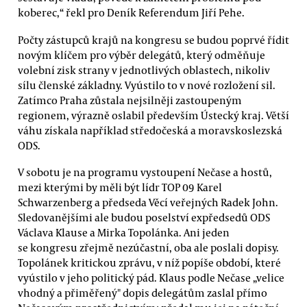
koberec,“ řekl pro Deník Referendum Jiří Pehe.
Počty zástupců krajů na kongresu se budou poprvé řídit
novým klíčem pro výběr delegátů, který odměňuje
volební zisk strany v jednotlivých oblastech, nikoliv
sílu členské základny. Vyústilo to v nové rozložení sil.
Zatímco Praha zůstala nejsilněji zastoupeným
regionem, výrazně oslabil především Ústecký kraj. Větší
váhu získala například středočeská a moravskoslezská
ODS.
V sobotu je na programu vystoupení Nečase a hostů,
mezi kterými by měli být lídr TOP 09 Karel
Schwarzenberg a předseda Věcí veřejných Radek John.
Sledovanějšími ale budou poselství expředsedů ODS
Václava Klause a Mirka Topolánka. Ani jeden
se kongresu zřejmě nezúčastní, oba ale poslali dopisy.
Topolánek kritickou zprávu, v níž popíše období, které
vyústilo v jeho politický pád. Klaus podle Nečase „velice
vhodný a přiměřený" dopis delegátům zaslal přímo