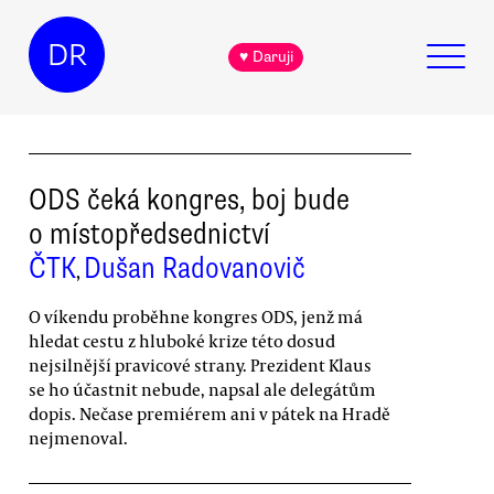
DR
♥ Daruji
ODS čeká kongres, boj bude
o místopředsednictví
ČTK
Dušan Radovanovič
,
O víkendu proběhne kongres ODS, jenž má
hledat cestu z hluboké krize této dosud
nejsilnější pravicové strany. Prezident Klaus
se ho účastnit nebude, napsal ale delegátům
dopis. Nečase premiérem ani v pátek na Hradě
nejmenoval.