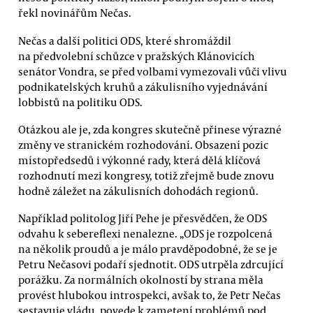
řekl novinářům Nečas.
Nečas a další politici ODS, které shromáždil
na předvolební schůzce v pražských Klánovicích
senátor Vondra, se před volbami vymezovali vůči vlivu
podnikatelských kruhů a zákulisního vyjednávání
lobbistů na politiku ODS.
Otázkou ale je, zda kongres skutečně přinese výrazné
změny ve stranickém rozhodování. Obsazení pozic
místopředsedů i výkonné rady, která dělá klíčová
rozhodnutí mezi kongresy, totiž zřejmě bude znovu
hodně záležet na zákulisních dohodách regionů.
Například politolog Jiří Pehe je přesvědčen, že ODS
odvahu k sebereflexi nenalezne. „ODS je rozpolcená
na několik proudů a je málo pravděpodobné, že se je
Petru Nečasovi podaří sjednotit. ODS utrpěla zdrcující
porážku. Za normálních okolností by strana měla
provést hlubokou introspekci, avšak to, že Petr Nečas
sestavuje vládu, povede k zametení problémů pod