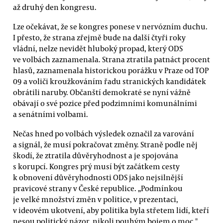
až druhý den kongresu.
Lze očekávat, že se kongres ponese v nervózním duchu.
I přesto, že strana zřejmě bude na další čtyři roky
vládní, nelze nevidět hluboký propad, který ODS
ve volbách zaznamenala. Strana ztratila patnáct procent
hlasů, zaznamenala historickou porážku v Praze od TOP
09 a voliči kroužkováním řadu stranických kandidátek
obrátili naruby. Občanští demokraté se nyní vážně
obávají o své pozice před podzimními komunálními
a senátními volbami.
Nečas hned po volbách výsledek označil za varování
a signál, že musí pokračovat změny. Straně podle něj
škodí, že ztratila důvěryhodnost a je spojována
s korupcí. Kongres prý musí být začátkem cesty
k obnovení důvěryhodnosti ODS jako nejsilnější
pravicové strany v České republice. „Podmínkou
je velké množství změn v politice, v prezentaci,
v ideovém ukotvení, aby politika byla střetem lidí, kteří
nesou politický názor, nikoli pouhým bojem o moc,"