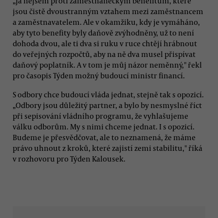
„Já nejsem proti zaměstnaneckým benefitům, které
jsou čistě dvoustranným vztahem mezi zaměstnancem
a zaměstnavatelem. Ale v okamžiku, kdy je vymáháno,
aby tyto benefity byly daňově zvýhodněny, už to není
dohoda dvou, ale ti dva si ruku v ruce chtějí hrábnout
do veřejných rozpočtů, aby na ně dva musel přispívat
daňový poplatník. A v tom je můj názor neměnný," řekl
pro časopis Týden možný budoucí ministr financí.
S odbory chce budoucí vláda jednat, stejně tak s opozicí.
„Odbory jsou důležitý partner, a bylo by nesmyslné říct
při sepisování vládního programu, že vyhlašujeme
válku odborům. My s nimi chceme jednat. I s opozicí.
Budeme je přesvědčovat, ale to neznamená, že máme
právo uhnout z kroků, které zajistí zemi stabilitu," říká
v rozhovoru pro Týden Kalousek.