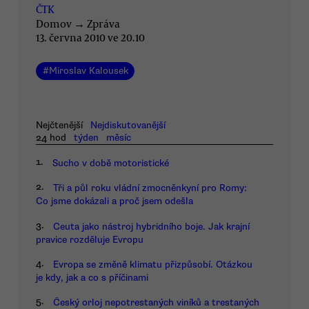
ČTK
Domov
→
Zpráva
13. června 2010 ve 20.10
#
Miroslav Kalousek
Nejčtenější
Nejdiskutovanější
24 hod
týden
měsíc
1.
Sucho v době motoristické
2.
Tři a půl roku vládní zmocněnkyní pro Romy:
Co jsme dokázali a proč jsem odešla
3.
Ceuta jako nástroj hybridního boje. Jak krajní
pravice rozděluje Evropu
4.
Evropa se změně klimatu přizpůsobí. Otázkou
je kdy, jak a co s příčinami
5.
Český orloj nepotrestaných viníků a trestaných