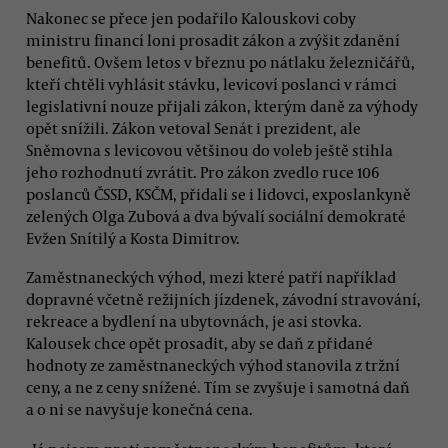
Nakonec se přece jen podařilo Kalouskovi coby
ministru financí loni prosadit zákon a zvýšit zdanění
benefitů. Ovšem letos v březnu po nátlaku železničářů,
kteří chtěli vyhlásit stávku, levicoví poslanci v rámci
legislativní nouze přijali zákon, kterým daně za výhody
opět snížili. Zákon vetoval Senát i prezident, ale
Sněmovna s levicovou většinou do voleb ještě stihla
jeho rozhodnutí zvrátit. Pro zákon zvedlo ruce 106
poslanců ČSSD, KSČM, přidali se i lidovci, exposlankyně
zelených Olga Zubová a dva bývalí sociální demokraté
Evžen Snítilý a Kosta Dimitrov.
Zaměstnaneckých výhod, mezi které patří například
dopravné včetně režijních jízdenek, závodní stravování,
rekreace a bydlení na ubytovnách, je asi stovka.
Kalousek chce opět prosadit, aby se daň z přidané
hodnoty ze zaměstnaneckých výhod stanovila z tržní
ceny, a ne z ceny snížené. Tím se zvyšuje i samotná daň
a o ni se navyšuje konečná cena.