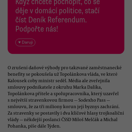
Když chcete pochopit, co se
děje v domácí politice, stačí
číst Deník Referendum.
Podpořte nás!
♥ Daruji
O zrušení daňové výhody pro takzvané zaměstnanecké
benefity se pokoušela už Topolánkova vláda, ve které
Kalousek coby ministr seděl. Média ale zveřejnila
smlouvy podnikatele z okruhu Marka Dalíka,
Topolánkova přítele a spolupracovníka, který uzavřel
s největší stravenkovou firmou — Sodexho Pass —
smlouvu, že za tři miliony korun její byznys zachrání.
Za stravenky se postavily i dva klíčové hlasy trojkoaliční
vlády — někdejší poslanci ČSSD Miloš Melčák a Michal
Pohanka, píše dále Týden.