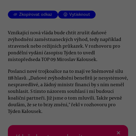
Zkopírovat odkaz
Vytisknout
Vznikající nová vláda bude chtít zrušit daňové
zvýhodnění zaměstnaneckých výhod, tedy například
stravenek nebo režijních průkazek. V rozhovoru pro
pondělní vydání časopisu Týden to uvedl
místopředseda TOP 09 Miroslav Kalousek.
Poslanci nové trojkoalice na to mají ve Sněmovně sílu
118 hlasů. „Daňové zvýhodnění benefitů je nesystémové,
nespravedlivé, a žádný ministr financí by s ním neměl
souhlasit. S tímto názorem souhlasí i mí budoucí
koaliční partneři. Již jsme o tom mluvili. Takže pevně
doufám, že se to brzy změní," řekl v rozhovoru pro
Týden Kalousek.
×