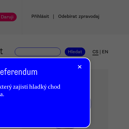
Přihlásit
|
Odebírat
zpravodaj
 Daruji
t
Hledat
CS
|
EN
×
 Referendum
terý zajistí hladký chod
a.