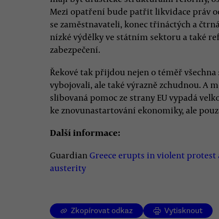
Mezi opatření bude patřit likvidace práv 
se zaměstnavateli, konec třináctých a čtrná
nízké výdělky ve státním sektoru a také r
zabezpečení.
Řekové tak přijdou nejen o téměř všechna soc
vybojovali, ale také výrazně zchudnou. A m
slibovaná pomoc ze strany EU vypadá velko
ke znovunastartování ekonomiky, ale pouz
Další informace:
Guardian
Greece erupts in violent protest 
austerity
Zkopírovat odkaz
Vytisknout