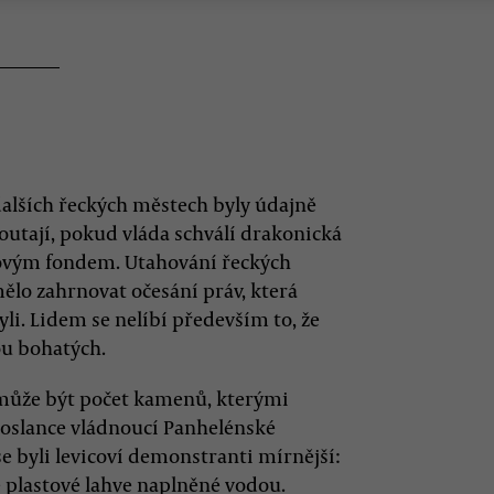
dalších řeckých městech byly údajně
utají, pokud vláda schválí drakonická
vým fondem. Utahování řeckých
lo zahrnovat očesání práv, která
yli. Lidem se nelíbí především to, že
u bohatých.
může být počet kamenů, kterými
 poslance vládnoucí Panhelénské
e byli levicoví demonstranti mírnější:
e plastové lahve naplněné vodou.