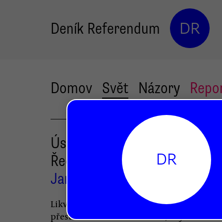
Deník Referendum
DR
Domov
Svět
Názory
Repo
Úsporná opatření mají vrátit
DR
Řecko o třicet roků nazpět
Jan Miessler
Likvidace sociálních práv a finanční injekc
přesto nemusí stačit k tomu, aby Řecko z