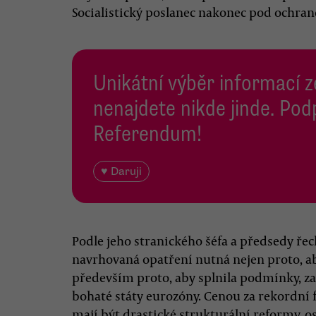
Socialistický poslanec nakonec pod ochrano
Unikátní výběr informací z
nenajdete nikde jinde. Pod
Referendum!
♥ Daruji
Podle jeho stranického šéfa a předsedy ř
navrhovaná opatření nutná nejen proto, ab
především proto, aby splnila podmínky, z
bohaté státy eurozóny. Cenou za rekordní f
mají být drastické strukturální reformy, o