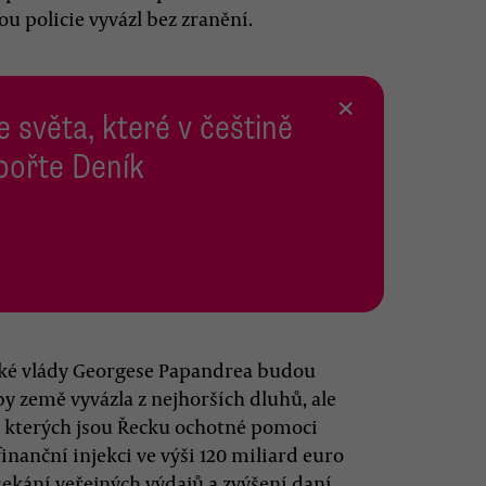
u policie vyvázl bez zranění.
×
e světa, které v češtině
pořte Deník
ecké vlády Georgese Papandrea budou
y země vyvázla z nejhorších dluhů, ale
a kterých jsou Řecku ochotné pomoci
inanční injekci ve výši 120 miliard euro
sekání veřejných výdajů a zvýšení daní.