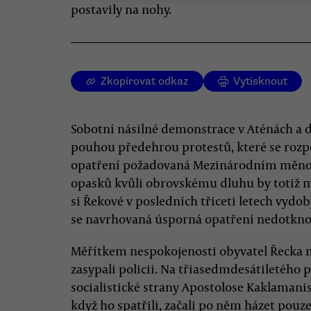
postavily na nohy.
Zkopírovat odkaz
Vytisknout
Sobotní násilné demonstrace v Aténách a 
pouhou předehrou protestů, které se rozpo
opatření požadovaná Mezinárodním měno
opasků kvůli obrovskému dluhu by totiž mě
si Řekové v posledních třiceti letech vydob
se navrhovaná úsporná opatření nedotkno
Měřítkem nespokojenosti obyvatel Řecka 
zasypali policii. Na třiasedmdesátiletého
socialistické strany Apostolose Kaklamanis
když ho spatřili, začali po něm házet pouz