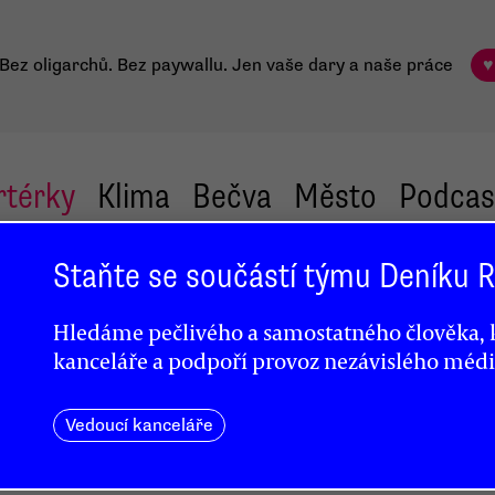
Bez oligarchů. Bez paywallu.
Jen vaše dary a naše práce
♥
rtérky
Klima
Bečva
Město
Podcas
Staňte se součástí týmu Deníku
Hledáme pečlivého a samostatného člověka, k
kanceláře a podpoří provoz nezávislého médi
Vedoucí kanceláře
e
novu