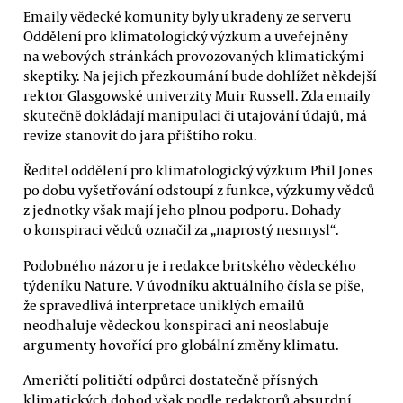
Emaily vědecké komunity byly ukradeny ze serveru
Oddělení pro klimatologický výzkum a uveřejněny
na webových stránkách provozovaných klimatickými
skeptiky. Na jejich přezkoumání bude dohlížet někdejší
rektor Glasgowské univerzity Muir Russell. Zda emaily
skutečně dokládají manipulaci či utajování údajů, má
revize stanovit do jara příštího roku.
Ředitel oddělení pro klimatologický výzkum Phil Jones
po dobu vyšetřování odstoupí z funkce, výzkumy vědců
z jednotky však mají jeho plnou podporu. Dohady
o konspiraci vědců označil za „naprostý nesmysl“.
Podobného názoru je i redakce britského vědeckého
týdeníku Nature. V úvodníku aktuálního čísla se píše,
že spravedlivá interpretace uniklých emailů
neodhaluje vědeckou konspiraci ani neoslabuje
argumenty hovořící pro globální změny klimatu.
Američtí političtí odpůrci dostatečně přísných
klimatických dohod však podle redaktorů absurdní