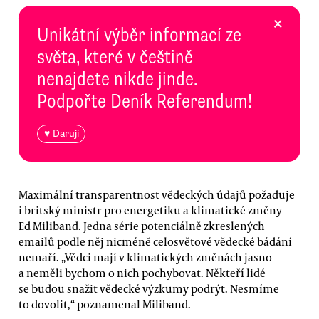
×
Unikátní výběr informací ze
světa, které v češtině
nenajdete nikde jinde.
Podpořte Deník Referendum!
♥ Daruji
Maximální transparentnost vědeckých údajů požaduje
i britský ministr pro energetiku a klimatické změny
Ed Miliband. Jedna série potenciálně zkreslených
emailů podle něj nicméně celosvětové vědecké bádání
nemaří. „Vědci mají v klimatických změnách jasno
a neměli bychom o nich pochybovat. Někteří lidé
se budou snažit vědecké výzkumy podrýt. Nesmíme
to dovolit,“ poznamenal Miliband.