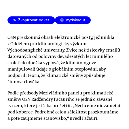
Zkopírovat odkaz
Vytisknout
OSN přezkoumá obsah elektronické pošty, jež unikla
z Oddělení pro klimatologický výzkum
Východoanglické univerzity. Z více než tisícovky emailů
datovaných od poloviny devadesátých let minulého
století do dneška vyplývá, že klimatologové
manipulovali údaje o globálním oteplování, aby
podpořili teorii, že klimatické změny způsobuje
činnost člověka.
Podle předsedy Mezivládního panelu pro klimatické
změny OSN Radžendry Pačauriho se jedná o závažné
tvrzení, které je třeba prošetřit. „Nechceme nic zametat
pod koberec. Podrobně celou záležitost prozkoumáme
a poté zaujmeme stanovisko,“ uvedl Pačauri.