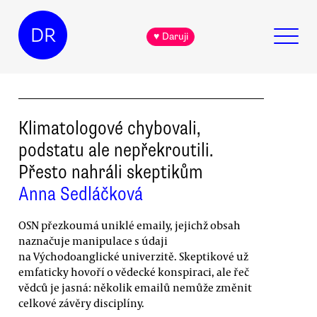
DR
♥ Daruji
Klimatologové chybovali,
podstatu ale nepřekroutili.
Přesto nahráli skeptikům
Anna Sedláčková
OSN přezkoumá uniklé emaily, jejichž obsah
naznačuje manipulace s údaji
na Východoanglické univerzitě. Skeptikové už
emfaticky hovoří o vědecké konspiraci, ale řeč
vědců je jasná: několik emailů nemůže změnit
celkové závěry disciplíny.