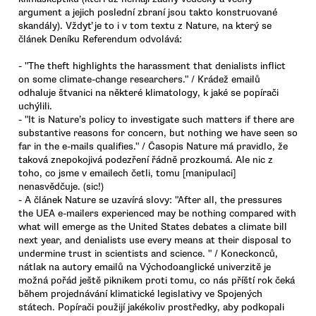
argument a jejich poslední zbraní jsou takto konstruované
skandály). Vždyť je to i v tom textu z Nature, na který se
článek Deníku Referendum odvolává:
- "The theft highlights the harassment that denialists inflict
on some climate-change researchers." / Krádež emailů
odhaluje štvanici na některé klimatology, k jaké se popírači
uchýlili.
- "It is Nature’s policy to investigate such matters if there are
substantive reasons for concern, but nothing we have seen so
far in the e-mails qualifies." / Časopis Nature má pravidlo, že
taková znepokojivá podezření řádně prozkoumá. Ale nic z
toho, co jsme v emailech četli, tomu [manipulaci]
nenasvědčuje. (sic!)
- A článek Nature se uzavírá slovy: "After all, the pressures
the UEA e-mailers experienced may be nothing compared with
what will emerge as the United States debates a climate bill
next year, and denialists use every means at their disposal to
undermine trust in scientists and science. " / Koneckonců,
nátlak na autory emailů na Východoanglické univerzitě je
možná pořád ještě piknikem proti tomu, co nás příští rok čeká
během projednávání klimatické legislativy ve Spojených
státech. Popírači použijí jakékoliv prostředky, aby podkopali