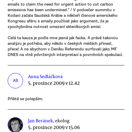
emails to claim the need for urgent action to cut carbon
emissions has been undermined." / V podvečer summitu v
Kodani začala Saudská Arábie a někteří členové amerického
Kongresu aféru s emaily používat jako argument, že je
zpochybněna nutnost omezení skleníkových emisí.
Celá ta kauza je podle mne jasná jak facka. A právě takovou
analýzu je potřeba, aby někdo v českých médiích přinesl,
přece! A ne abychom v Deníku Referendu surfovali jako MF
DNES na vlně pdvržených interpretací a povrchních spekulací.
Anna Sedláčková
AS
5. prosince 2009 v 12.42
Příště se polepším.
Jan Beránek
, ekolog
5. prosince 2009 v 15.06