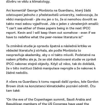
důvěru ve vědu a klimatology.
Ani komentář George Monbiota na Guardianu, který žádá
odstoupení jednoho z představitelů univerzity, nedovozuje, že
vědci manipulovali - jde mu jen o to, že si nemohou dovolit se
takto mezi sebou vyjadřovat. Jde o jeden z ukradených emailů:
"I can't see either of these papers being in the next IPCC
report. Kevin and I will keep them out somehow - even if we
have to redefine what the peer-review literature is!"
Ta zmíněná studie je opravdu špatná a následná kritika ve
vědecké literatuře ji strhala, ale podle Monbiota to
neopravňuje akademiky, aby o ní takto mluvili. Podstatné na
našem příběhu ale je, že se obě diskutované studie ve zprávě
IPCC nakonec stejně objevily. Když už něco, tak do dokládá,
že v této instituci žádná manipulace neprojde a že nakonec k
žádné nedošlo.
A včera na Guardianu k tomu napsali další zprávu, kde Gordon
Brown útok na konzistenci klimatického poznání odmítl. Čtu
tam také:
"On the eve of the Copenhagen summit, Saudi Arabia and
Republican members of the US Congress have used the