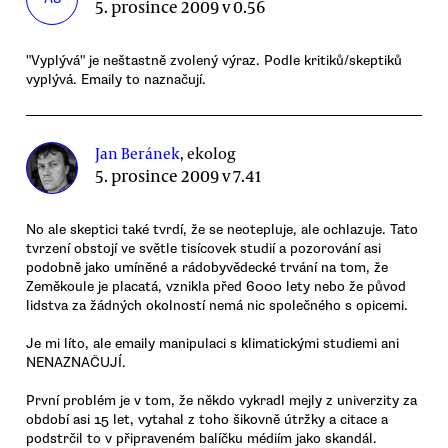
5. prosince 2009 v 0.56
"Vyplývá" je neštastně zvolený výraz. Podle kritiků/skeptiků
vyplývá. Emaily to naznačují.
Jan Beránek
, ekolog
5. prosince 2009 v 7.41
No ale skeptici také tvrdí, že se neotepluje, ale ochlazuje. Tato
tvrzení obstojí ve světle tisícovek studií a pozorování asi
podobně jako umíněné a rádobyvědecké trvání na tom, že
Zeměkoule je placatá, vznikla před 6000 lety nebo že původ
lidstva za žádných okolností nemá nic společného s opicemi.
Je mi líto, ale emaily manipulaci s klimatickými studiemi ani
NENAZNAČUJÍ.
První problém je v tom, že někdo vykradl mejly z univerzity za
období asi 15 let, vytahal z toho šikovně útržky a citace a
podstrčil to v připraveném balíčku médiím jako skandál.