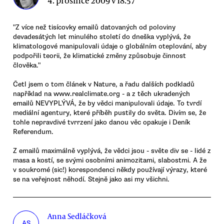
4. prosince 2009 v 18.57
"Z více než tisícovky emailů datovaných od poloviny
devadesátých let minulého století do dneška vyplývá, že
klimatologové manipulovali údaje o globálním oteplování, aby
podpořili teorii, že klimatické změny způsobuje činnost
člověka."
Četl jsem o tom článek v Nature, a řadu dalších podkladů
například na www.realclimate.org - a z těch ukradených
emailů NEVYPLÝVÁ, že by vědci manipulovali údaje. To tvrdí
mediální agentury, které příběh pustily do světa. Divím se, že
tohle nepravdivé tvrrzení jako danou věc opakuje i Deník
Referendum.
Z emailů maximálně vyplývá, že vědci jsou - světe div se - lidé z
masa a kostí, se svými osobními animozitami, slabostmi. A že
v soukromé (sic!) korespondenci někdy používají výrazy, které
se na veřejnost něhodí. Stejně jako asi my všichni.
Anna Sedláčková
AS