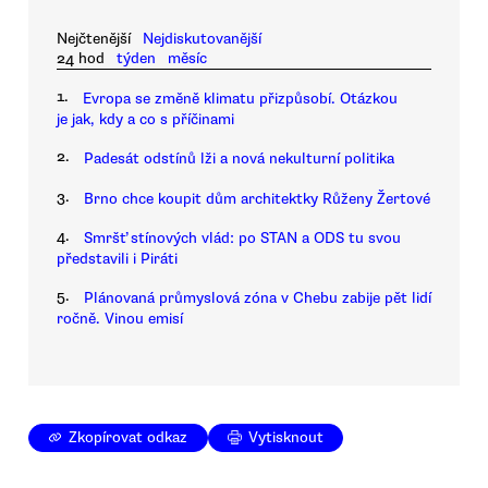
Nejčtenější
Nejdiskutovanější
24 hod
týden
měsíc
1.
Evropa se změně klimatu přizpůsobí. Otázkou
je jak, kdy a co s příčinami
2.
Padesát odstínů lži a nová nekulturní politika
3.
Brno chce koupit dům architektky Růženy Žertové
4.
Smršť stínových vlád: po STAN a ODS tu svou
představili i Piráti
5.
Plánovaná průmyslová zóna v Chebu zabije pět lidí
ročně. Vinou emisí
Zkopírovat odkaz
Vytisknout