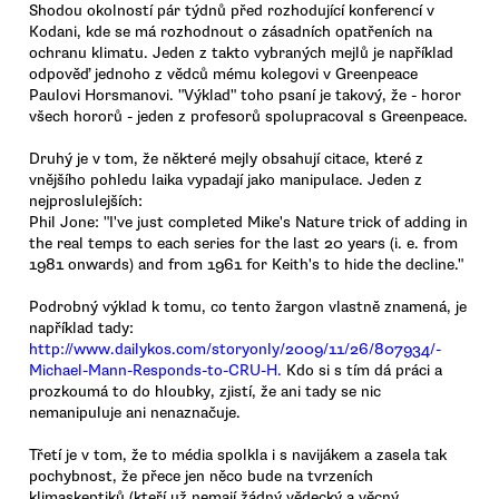
Shodou okolností pár týdnů před rozhodující konferencí v
Kodani, kde se má rozhodnout o zásadních opatřeních na
ochranu klimatu. Jeden z takto vybraných mejlů je například
odpověď jednoho z vědců mému kolegovi v Greenpeace
Paulovi Horsmanovi. "Výklad" toho psaní je takový, že - horor
všech hororů - jeden z profesorů spolupracoval s Greenpeace.
Druhý je v tom, že některé mejly obsahují citace, které z
vnějšího pohledu laika vypadají jako manipulace. Jeden z
nejproslulejších:
Phil Jone: "I've just completed Mike's Nature trick of adding in
the real temps to each series for the last 20 years (i. e. from
1981 onwards) and from 1961 for Keith's to hide the decline."
Podrobný výklad k tomu, co tento žargon vlastně znamená, je
například tady:
http://www.dailykos.com/storyonly/2009/11/26/807934/-
Michael-Mann-Responds-to-CRU-H.
Kdo si s tím dá práci a
prozkoumá to do hloubky, zjistí, že ani tady se nic
nemanipuluje ani nenaznačuje.
Třetí je v tom, že to média spolkla i s navijákem a zasela tak
pochybnost, že přece jen něco bude na tvrzeních
klimaskeptiků (kteří už nemají žádný vědecký a věcný