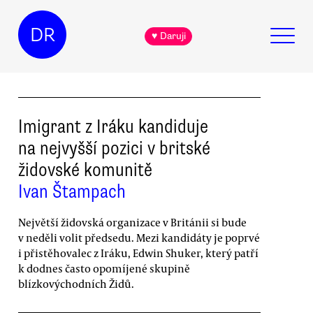
DR
♥ Daruji
Imigrant z Iráku kandiduje
na nejvyšší pozici v britské
židovské komunitě
Ivan Štampach
Největší židovská organizace v Británii si bude
v neděli volit předsedu. Mezi kandidáty je poprvé
i přistěhovalec z Iráku, Edwin Shuker, který patří
k dodnes často opomíjené skupině
blízkovýchodních Židů.