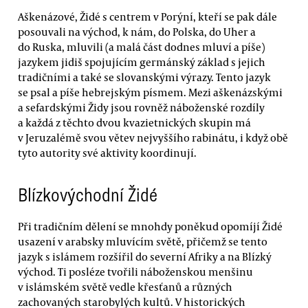
Aškenázové, Židé s centrem v Porýní, kteří se pak dále
posouvali na východ, k nám, do Polska, do Uher a
do Ruska, mluvili (a malá část dodnes mluví a píše)
jazykem jidiš spojujícím germánský základ s jejich
tradičními a také se slovanskými výrazy. Tento jazyk
se psal a píše hebrejským písmem. Mezi aškenázskými
a sefardskými Židy jsou rovněž náboženské rozdíly
a každá z těchto dvou kvazietnických skupin má
v Jeruzalémě svou větev nejvyššího rabinátu, i když obě
tyto autority své aktivity koordinují.
Blízkovýchodní Židé
Při tradičním dělení se mnohdy poněkud opomíjí Židé
usazení v arabsky mluvícím světě, přičemž se tento
jazyk s islámem rozšířil do severní Afriky a na Blízký
východ. Ti posléze tvořili náboženskou menšinu
v islámském světě vedle křesťanů a různých
zachovaných starobylých kultů. V historických