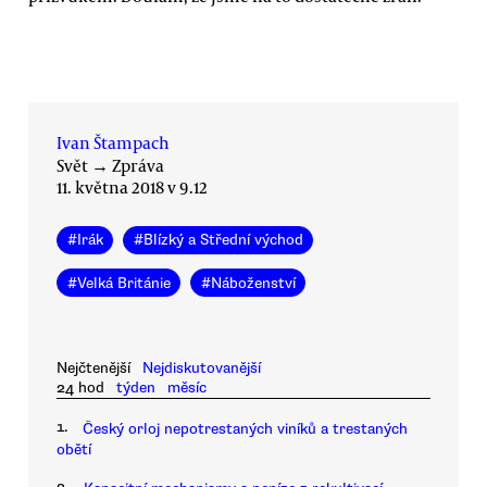
Ivan Štampach
Svět
→
Zpráva
11. května 2018 v 9.12
#
Irák
#
Blízký a Střední východ
#
Velká Británie
#
Náboženství
Nejčtenější
Nejdiskutovanější
24 hod
týden
měsíc
1.
Český orloj nepotrestaných viníků a trestaných
obětí
2.