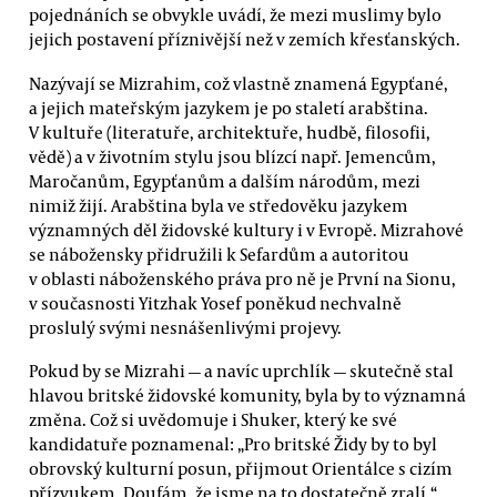
pojednáních se obvykle uvádí, že mezi muslimy bylo
jejich postavení příznivější než v zemích křesťanských.
Nazývají se Mizrahim, což vlastně znamená Egypťané,
a jejich mateřským jazykem je po staletí arabština.
V kultuře (literatuře, architektuře, hudbě, filosofii,
vědě) a v životním stylu jsou blízcí např. Jemencům,
Maročanům, Egypťanům a dalším národům, mezi
nimiž žijí. Arabština byla ve středověku jazykem
významných děl židovské kultury i v Evropě. Mizrahové
se nábožensky přidružili k Sefardům a autoritou
v oblasti náboženského práva pro ně je První na Sionu,
v současnosti Yitzhak Yosef poněkud nechvalně
proslulý svými nesnášenlivými projevy.
Pokud by se Mizrahi — a navíc uprchlík — skutečně stal
hlavou britské židovské komunity, byla by to významná
změna. Což si uvědomuje i Shuker, který ke své
kandidatuře poznamenal: „Pro britské Židy by to byl
obrovský kulturní posun, přijmout Orientálce s cizím
přízvukem. Doufám, že jsme na to dostatečně zralí.“