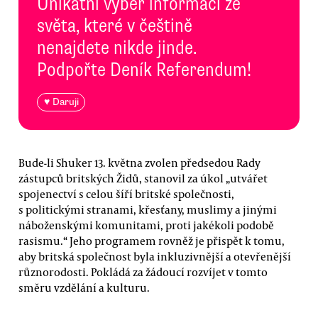
Unikátní výběr informací ze
světa, které v češtině
nenajdete nikde jinde.
Podpořte Deník Referendum!
♥ Daruji
Bude-li Shuker 13. května zvolen předsedou Rady
zástupců britských Židů, stanovil za úkol „utvářet
spojenectví s celou šíří britské společnosti,
s politickými stranami, křesťany, muslimy a jinými
náboženskými komunitami, proti jakékoli podobě
rasismu.“ Jeho programem rovněž je přispět k tomu,
aby britská společnost byla inkluzivnější a otevřenější
různorodosti. Pokládá za žádoucí rozvíjet v tomto
směru vzdělání a kulturu.