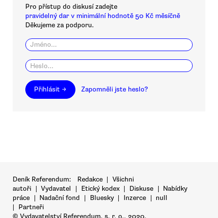
Pro přístup do diskusí zadejte
pravidelný dar v minimální hodnotě 50 Kč měsíčně
Děkujeme za podporu.
Přihlásit →
Zapomněli jste heslo?
Deník Referendum:
Redakce
|
Všichni
autoři
|
Vydavatel
|
Etický kodex
|
Diskuse
|
Nabídky
práce
|
Nadační fond
|
Bluesky
|
Inzerce
|
null
|
Partneři
© Vydavatelství Referendum, s. r. o., 2020.