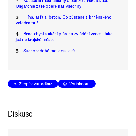
Kapacitní mechanismy a peníze z rekultivací.
Oligarchie zase obere nás všechny
3.
Hlína, asfalt, beton. Co zůstane z brněnského
velodromu?
4.
Brno chystá akční plán na zvládání veder. Jako
jediné krajské město
5.
Sucho v době motoristické
Zkopírovat odkaz
Vytisknout
Diskuse