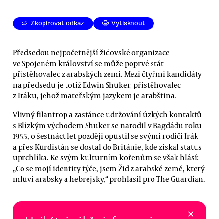
Zkopírovat odkaz
Vytisknout
Předsedou nejpočetnější židovské organizace
ve Spojeném království se může poprvé stát
přistěhovalec z arabských zemí. Mezi čtyřmi kandidáty
na předsedu je totiž Edwin Shuker, přistěhovalec
z Iráku, jehož mateřským jazykem je arabština.
Vlivný filantrop a zastánce udržování úzkých kontaktů
s Blízkým východem Shuker se narodil v Bagdádu roku
1955, o šestnáct let později opustil se svými rodiči Irák
a přes Kurdistán se dostal do Británie, kde získal status
uprchlíka. Ke svým kulturním kořenům se však hlásí:
„Co se mojí identity týče, jsem Žid z arabské země, který
mluví arabsky a hebrejsky,“ prohlásil pro The Guardian.
×