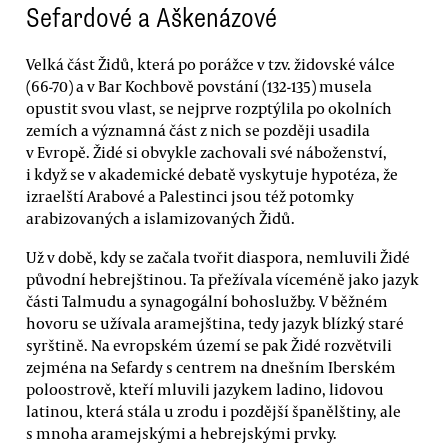
Sefardové a Aškenázové
Velká část Židů, která po porážce v tzv. židovské válce
(66-70) a v Bar Kochbově povstání (132-135) musela
opustit svou vlast, se nejprve rozptýlila po okolních
zemích a významná část z nich se později usadila
v Evropě. Židé si obvykle zachovali své náboženství,
i když se v akademické debatě vyskytuje hypotéza, že
izraelští Arabové a Palestinci jsou též potomky
arabizovaných a islamizovaných Židů.
Už v době, kdy se začala tvořit diaspora, nemluvili Židé
původní hebrejštinou. Ta přežívala víceméně jako jazyk
části Talmudu a synagogální bohoslužby. V běžném
hovoru se užívala aramejština, tedy jazyk blízký staré
syrštině. Na evropském území se pak Židé rozvětvili
zejména na Sefardy s centrem na dnešním Iberském
poloostrově, kteří mluvili jazykem ladino, lidovou
latinou, která stála u zrodu i pozdější španělštiny, ale
s mnoha aramejskými a hebrejskými prvky.