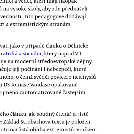
emici a vědci, kteří mají naopak
 na vysoké školy, aby zde přednášeli
vědnosti. Tito pedagogové dodávají
ti a extremistickým stranám
vat, jako v případě článku o Dělnické
atická a sociální
, který napsal Vít
izuje na moderní středoevropské dějiny.
čuje její počínání i nebezpečí, které
 mnoho, o čemž svědčí povícero nesmyslů
edu DS Tomáše Vandase opakovaně
ho jméno zautomatizované častějším
ho článku, ale soudný čtenář si jistě
: Základ Strobachova textu je položen
proto narůstá obliba extremistů. Viníkem