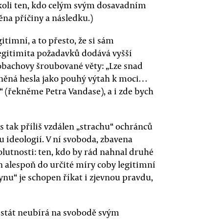
nikoli ten, kdo celým svým dosavadním
ěna příčiny a následku.)
timní, a to přesto, že si sám
legitimita požadavků dodává vyšší
robachovy šroubované věty: „Lze snad
něná hesla jako pouhý výtah k moci…
e“ (řekněme Petra Vandase), a i zde bych
 tak příliš vzdálen „strachu“ ochránců
u ideologií. V ní svoboda, zbavena
olutnosti: ten, kdo by rád nahnal druhé
 alespoň do určité míry coby legitimní
ynu“ je schopen říkat i zjevnou pravdu,
tli stát neubírá na svobodě svým