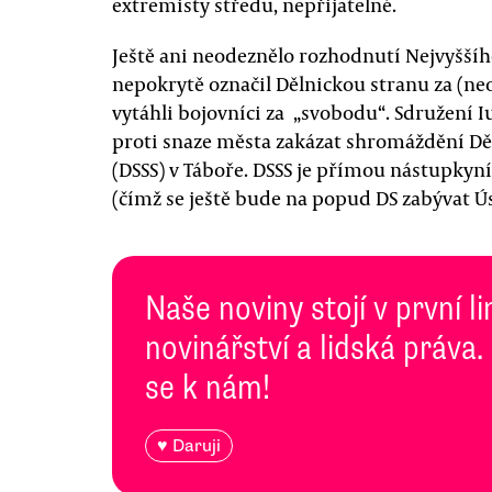
extremisty středu, nepřijatelné.
Ještě ani neodeznělo rozhodnutí Nejvyššíh
nepokrytě označil Dělnickou stranu za (neo)
vytáhli bojovníci za „svobodu“. Sdružení 
proti snaze města zakázat shromáždění Děl
(DSSS) v Táboře. DSSS je přímou nástupkyní
(čímž se ještě bude na popud DS zabývat Ú
Naše noviny stojí v první l
novinářství a lidská práva.
se k nám!
♥ Daruji