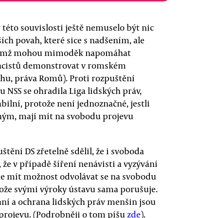
této souvislosti ještě nemuselo být nic
ích povah, které sice s nadšením, ale
i, čímž mohou mimoděk napomáhat
nacistů demonstrovat v romském
chu, práva Romů). Proti rozpuštění
NSS se ohradila Liga lidských práv,
abilní, protože není jednoznačné, jestli
ruhým, mají mít na svobodu projevu
tění DS zřetelně sdělil, že i svoboda
že v případě šíření nenávisti a vyzývání
de mít možnost odvolávat se na svobodu
tože svými výroky ústavu sama porušuje.
ní a ochrana lidských práv menšin jsou
projevu. (Podrobněji o tom píšu
zde
).