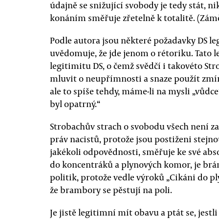
údajně se snižující svobody je tedy stát, 
konáním směřuje zřetelně k totalitě. (Zám
Podle autora jsou některé požadavky DS legi
uvědomuje, že jde jenom o rétoriku. Tato 
legitimitu DS, o čemž svědčí i takovéto St
mluvit o neupřímnosti a snaze použít zmí
ale to spíše tehdy, máme-li na mysli „vůdc
byl opatrný.“
Strobachův strach o svobodu všech není zas
práv nacistů, protože jsou postiženi stejno
jakékoli odpovědnosti, směřuje ke své abs
do koncentráků a plynových komor, je brán
politik, protože vedle výroků „Cikáni do pl
že brambory se pěstují na poli.
Je jistě legitimní mít obavu a ptát se, jes