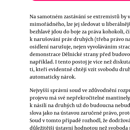
Na samotném zastávání se extremistů by v 
mimořádného, lze jej sledovat u liberálnějš
bezhlavě jdou do boje za práva kohokol
k narušování práv druhých (třeba právo 
osídlení narušuje, nejen vyvoláváním stra
demonstrace Dělnické strany před budovou 
například. I tento postoj je více než diskut
ti, kteří evidentně chtějí vzít svobodu d
automaticky nárok.
Nejvyšší správní soud ve zdůvodnění rozpuš
projevu má své nepřekročitelné mantinely, 
k násilí na druhých už do budoucna nebu
slova jako na ústavou zaručené právo, pro
Soud v tomto případě rozhodl, že dodržová
důležitější ústavní hodnotou než svoboda 