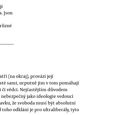
jí
. Jsou
hrůzné
ří (na okraj), provází její
misté sami, urputně jim v tom pomáhají
i či vědci. Nejčastějším důvodem
ně nebezpečný jako ideologie vedoucí
davku, že svoboda musí být absolutní
 toho odklání je pro ultraliberály, tyto