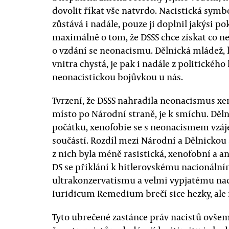
dovolit říkat vše natvrdo. Nacistická symb
zůstává i nadále, pouze ji doplnil jakýsi po
maximálně o tom, že DSSS chce získat co nej
o vzdání se neonacismu. Dělnická mládež, 
vnitra chystá, je pak i nadále z politického
neonacistickou bojůvkou u nás.
Tvrzení, že DSSS nahradila neonacismus xe
místo po Národní straně, je k smíchu. Děl
počátku, xenofobie se s neonacismem vzáj
součástí. Rozdíl mezi Národní a Dělnickou
z nich byla méně rasistická, xenofobní a an
DS se přiklání k hitlerovskému nacionáln
ultrakonzervatismu a velmi vypjatému nac
Iuridicum Remedium brečí sice hezky, ale
Tyto ubrečené zastánce práv nacistů ovše