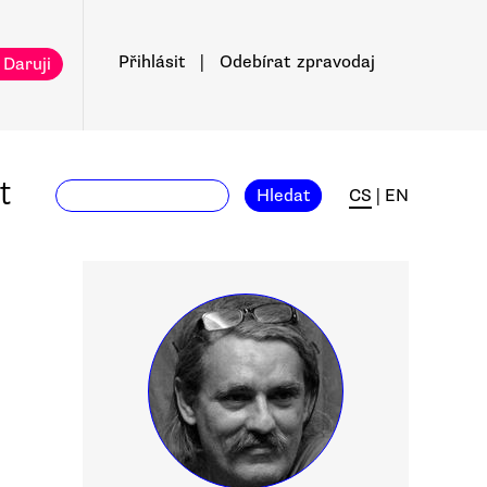
Přihlásit
|
Odebírat
zpravodaj
 Daruji
t
Hledat
CS
|
EN