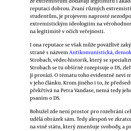
že extremistům dodávají legitimitu i akad
reputaci dobrou. Zvaní různých extremistů
studentům, je projevem naprosté nezodpo
extremistickým ideologiím na věrohodnos
na legitimitě v očích veřejnosti.
I ona reputace se však může povážlivě zaký
straně s názvem
Antikomunistická, demokr
Strobach, vědec-historik, který se special
Strobach se tu obšírně rozepisuje o DS, zleh
ji provází. O tématu toho evidentně neví
v jeho článku. Krom jiného i to, že předs
překřtívá na Petra Vandase, nemá tedy je
psaním o DS.
Bohužel zde není prostor pro rozebrání celé
udělá obrázek sám. Tedy alespoň ve zkratce
na vině státu, který zmenšuje svobody, a 