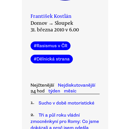
František Kostlán
Domov
→
Sloupek
31. března 2010 v 6.00
#
Rasismus v ČR
#
Dělnická strana
Nejčtenější
Nejdiskutovanější
24 hod
týden
měsíc
1.
Sucho v době motoristické
2.
Tři a půl roku vládní
zmocněnkyní pro Romy: Co jsme
dokázali a proč jsem odešla