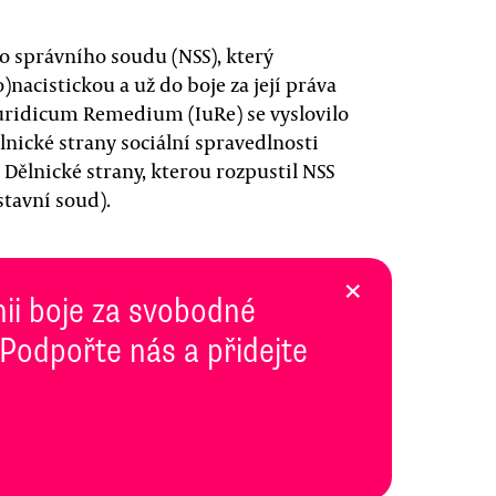
o správního soudu (NSS), který
nacistickou a už do boje za její práva
Iuridicum Remedium (IuRe) se vyslovilo
nické strany sociální spravedlnosti
 Dělnické strany, kterou rozpustil NSS
stavní soud).
×
inii boje za svobodné
 Podpořte nás a přidejte