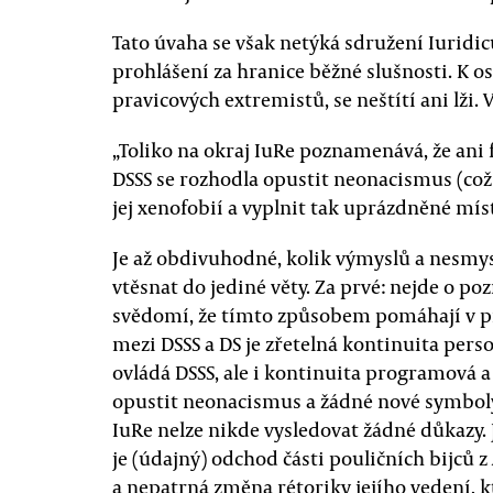
Tato úvaha se však netýká sdružení Iurid
prohlášení za hranice běžné slušnosti. K o
pravicových extremistů, se neštítí ani lži.
„Toliko na okraj IuRe poznamenává, že ani 
DSSS se rozhodla opustit neonacismus (což 
jej xenofobií a vyplnit tak uprázdněné mís
Je až obdivuhodné, kolik výmyslů a nesmy
vtěsnat do jediné věty. Za prvé: nejde o po
svědomí, že tímto způsobem pomáhají v pro
mezi DSSS a DS je zřetelná kontinuita per
ovládá DSSS, ale i kontinuita programová a
opustit neonacismus a žádné nové symboly 
IuRe nelze nikde vysledovat žádné důkazy. 
je (údajný) odchod části pouličních bijců 
a nepatrná změna rétoriky jejího vedení, k