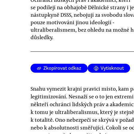
se podílejí na obhajobě Dělnické strany i je
nástupkyně DSSS, nebojují za svobodu slova
pouze motivováni jinou ideologií -
ultraliberalismem, bez ohledu na možné 
důsledky.
Zkopírovat odkaz
Vytisknout
Snahu vymezit krajní pravici místo, kam pat
legitimizování. Nesnaží se o to jen extre
někteří ochránci lidských práv a akademic
k tomu je ultraliberalismus, který je stej
k totalitě. Ono nebezpečí se skrývá v poža
nebo k absolutnosti směřující. Cokoli se od