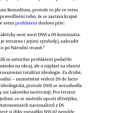
icum Remedium, protože to jde ve svém
spravedlnění toho, že se zastává krajně
 Ve svém
prohlášení
doslova píše:
fakticky není mezi DSSS a DS kontinuita.
je stvrzeno i jejími symboly), nahradit
to po Národní straně.“
slů se autorům prohlášení podařilo
známku na okraj, ale o náplast na vlastní
sazování totalitní ideologie. Za druhé,
sonální — nezměněné vedení DS de facto
 ideologická, protože DSSS se nerozhodla
nic takového nestvrzují. Pro tvrzení
Jediné, co se změnilo oproti dřívějšku,
z Autonomních nacionalistů z DS
teré si díky rozsudku NSS již nemůže