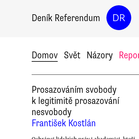
Deník Referendum
DR
Domov
Svět
Názory
Repo
Prosazováním svobody
k legitimitě prosazování
nesvobody
František Kostlán
Ochránci lidských práv i akademici, kteří