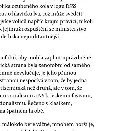
olika ozubeného kola v logu DSSS
kus o hlavičku lva, což může svědčit
více voličů napříč krajní pravicí, nikoli
k jejímuž rozpuštění se ministerstvo
 hlediska nejmilitantnější
nofobií, aby mohla zaplnit uprázdněné
nická strana byla xenofobní od samého
emně nevylučuje, je jeho přímou
 stranou nespočívá v tom, že by jedna
tisemitská než druhá, ale v tom, že
ímu socialismu a NS k českému fašismu,
ionalismu. Řečeno s klasikem,
 na špatném hrobě.
m málokdo bere vážně, mnohem horší je,