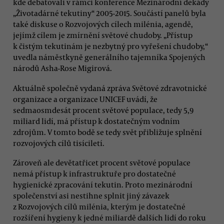
kde debatovali v rámci konference Mezinárodní dekády
„Životadárné tekutiny“ 2005-2015. Součástí panelů byla
také diskuse o Rozvojových cílech milénia, agendě,
jejímž cílem je zmírnění světové chudoby. „Přístup
k čistým tekutinám je nezbytný pro vyřešení chudoby,“
uvedla náměstkyně generálního tajemníka Spojených
národů Asha-Rose Migirová.
Aktuálně společně vydaná zpráva Světové zdravotnické
organizace a organizace UNICEF uvádí, že
sedmaosmdesát procent světové populace, tedy 5,9
miliard lidí, má přístup k dostatečným vodním
zdrojům. V tomto bodě se tedy svět přibližuje splnění
rozvojových cílů tisíciletí.
Zároveň ale devětatřicet procent světové populace
nemá přístup k infrastruktuře pro dostatečné
hygienické zpracování tekutin. Proto mezinárodní
společenství asi nestihne splnit jiný závazek
z Rozvojových cílů milénia, kterým je dostatečné
rozšíření hygieny k jedné miliardě dalších lidí do roku