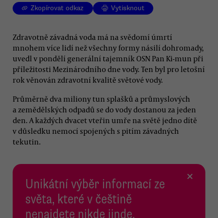
Zkopírovat odkaz
Vytisknout
Zdravotně závadná voda má na svědomí úmrtí
mnohem více lidí než všechny formy násilí dohromady,
uvedl v pondělí generální tajemník OSN Pan Ki-mun při
příležitosti Mezinárodního dne vody. Ten byl pro letošní
rok věnován zdravotní kvalitě světové vody.
Průměrně dva miliony tun splašků a průmyslových
a zemědělských odpadů se do vody dostanou za jeden
den. A každých dvacet vteřin umře na světě jedno dítě
v důsledku nemocí spojených s pitím závadných
tekutin.
×
Unikátní výběr informací ze
světa, které v češtině
nenajdete nikde jinde.