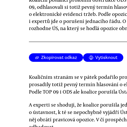
09, odhlasovali si totiž pevný termín hlaso
o elektronické evidenci tržeb. Podle opozi
i expertů jde o porušení jednacího řádu. O
rozhodne ÚS, na který se hodlá opozice obr
Zkopírovat odkaz
Vytisknout
Koaličním stranám se v pátek podařilo pro
prosadily totiž pevný termín hlasování o e
Podle TOP 09 i ODS ale koalice porušila Ús
A experti se shodují, že koalice porušila 
o ústavnost, k té se nepochybně vyjádří Ústa
něj obrátí pravicová opozice. V čí prospěc
odhadovat.