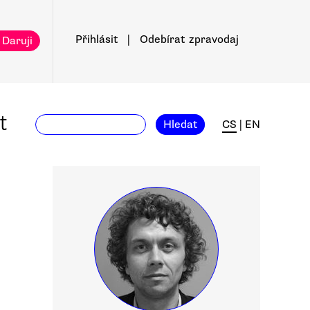
Přihlásit
|
Odebírat
zpravodaj
 Daruji
t
Hledat
CS
|
EN