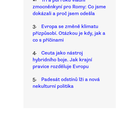
Tři a půl roku vládní
zmocněnkyní pro Romy: Co jsme
dokázali a proč jsem odešla
3.
Evropa se změně klimatu
přizpůsobí. Otázkou je kdy, jak a
co s příčinami
4.
Ceuta jako nástroj
hybridního boje. Jak krajní
pravice rozděluje Evropu
5.
Padesát odstínů lži a nová
nekulturní politika