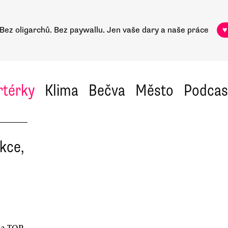
Bez oligarchů. Bez paywallu.
Jen vaše dary a naše práce
♥
rtérky
Klima
Bečva
Město
Podcas
kce,
 a TOP