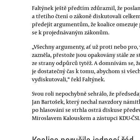
Faltýnek ještě předtím zdůraznil, že posl
a třetího čtení o zákoně diskutovali celke
předejít argumentům, že koalice omezuje p
se k projednávaným zákonům.
„Všechny argumenty, ať už proti nebo pro, v
zazněla, přestože jsou opakovány stále ze 
ze strany odpůrců tytéž. A domnívám se, ž
je dostatečný čas k tomu, abychom si všec
vydiskutovali,“ řekl Faltýnek.
Svou roli nepochybně sehrálo, že předsedaj
Jan Bartošek, který nechal navzdory námit
po hlasování se strhla ostrá diskuse pře
Miroslavem Kalouskem a zástupci KDU-ČSL