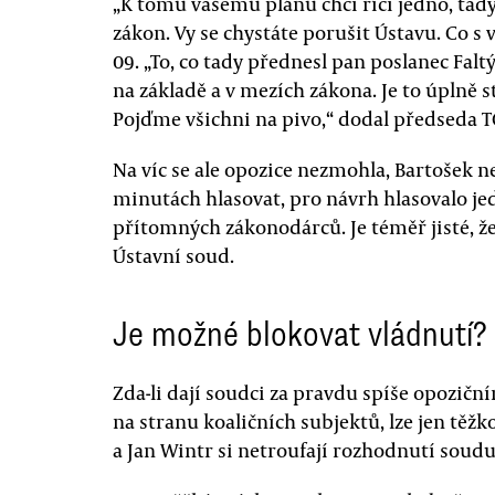
„K tomu vašemu plánu chci říci jedno, tady 
zákon. Vy se chystáte porušit Ústavu. Co s 
09. „To, co tady přednesl pan poslanec Fal
na základě a v mezích zákona. Je to úplně s
Pojďme všichni na pivo,“ dodal předseda T
Na víc se ale opozice nezmohla, Bartošek n
minutách hlasovat, pro návrh hlasovalo j
přítomných zákonodárců. Je téměř jisté, že
Ústavní soud.
Je možné blokovat vládnutí?
Zda-li dají soudci za pravdu spíše opozič
na stranu koaličních subjektů, lze jen těž
a Jan Wintr si netroufají rozhodnutí soud