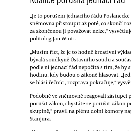
Koalice porušila jednací řád
„Je to porušení jednacího řádu Poslanecké
sněmovna přistoupit až poté, co skončí roz
za skončenou ji považovat nelze,“ vysvětl
politolog Jan Wintr.
„Musím říct, že je to hodně kreativní výkl
bývalá soudkyně Ústavního soudu a součas
podle ní jednací řád nepočítá s tím, že by
hodinu, kdy budou o zákoně hlasovat. „Jed
se hlásí řečníci, rozprava pokračuje,“ vysvě
Podobně ve sněmovně reagovali zástupci pr
porušit zákon, chystáte se porušit zákon 
skupině,“ pravil na plénu dolní komory n
Stanjura.