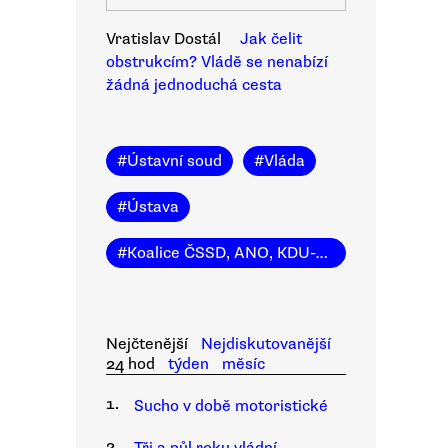
Vratislav Dostál
Jak čelit
obstrukcím? Vládě se nenabízí
žádná jednoduchá cesta
#
Ústavní soud
#
Vláda
#
Ústava
#
Koalice ČSSD, ANO, KDU-ČSL
Nejčtenější
Nejdiskutovanější
24 hod
týden
měsíc
1.
Sucho v době motoristické
2.