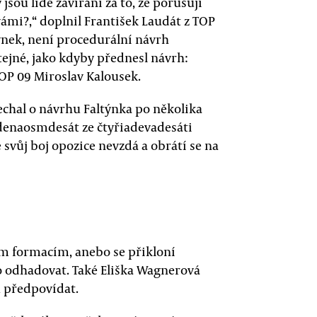
jsou lidé zavíráni za to, že porušují
vámi?,“ doplnil František Laudát z TOP
týnek, není procedurální návrh
tejné, jako kdyby přednesl návrh:
OP 09 Miroslav Kalousek.
echal o návrhu Faltýnka po několika
edenaosmdesát ze čtyřiadevadesáti
 svůj boj opozice nevzdá a obrátí se na
ním formacím, anebo se přikloní
ko odhadovat. Také Eliška Wagnerová
u předpovídat.