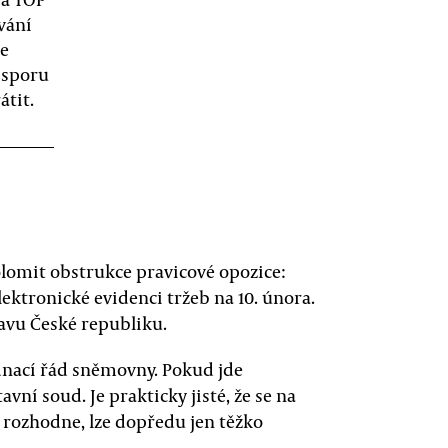
vání
ce
 sporu
átit.
lomit obstrukce pravicové opozice:
lektronické evidenci tržeb na 10. února.
tavu České republiku.
jednací řád sněmovny. Pokud jde
vní soud. Je prakticky jisté, že se na
h rozhodne, lze dopředu jen těžko