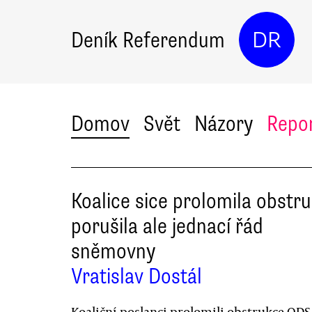
Deník Referendum
DR
Domov
Svět
Názory
Repo
Koalice sice prolomila obstru
porušila ale jednací řád
sněmovny
Vratislav Dostál
Koaliční poslanci prolomili obstrukce ODS