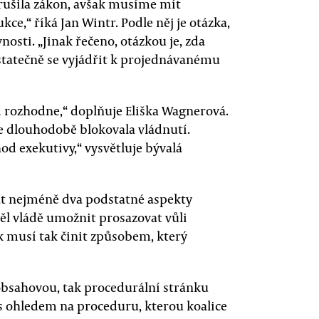
orušila zákon, avšak musíme mít
ukce,“ říká Jan Wintr. Podle něj je otázka,
nosti. „Jinak řečeno, otázkou je, zda
statečně se vyjádřit k projednávanému
d rozhodne,“ doplňuje Eliška Wagnerová.
ce dlouhodobě blokovala vládnutí.
 exekutivy,“ vysvětluje bývalá
t nejméně dva podstatné aspekty
l vládě umožnit prosazovat vůli
k musí tak činit způsobem, který
bsahovou, tak procedurální stránku
 s ohledem na proceduru, kterou koalice