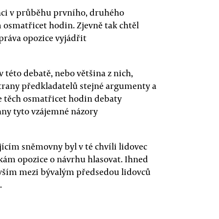
anci v průběhu prvního, druhého
m osmatřicet hodin. Zjevně tak chtěl
ráva opozice vyjádřit
 této debatě, nebo většina z nich,
strany předkladatelů stejné argumenty a
e těch osmatřicet hodin debaty
hny tyto vzájemné názory
ícím sněmovny byl v té chvíli lidovec
kám opozice o návrhu hlasovat. Ihned
devším mezi bývalým předsedou lidovců
.