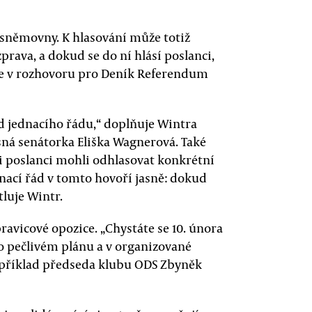
 sněmovny. K hlasování může totiž
prava, a dokud se do ní hlásí poslanci,
uje v rozhovoru pro Deník Referendum
ad jednacího řádu,“ doplňuje Wintra
ná senátorka Eliška Wagnerová. Také
 si poslanci mohli odhlasovat konkrétní
nací řád v tomto hovoří jasně: dokud
tluje Wintr.
avicové opozice. „Chystáte se 10. února
po pečlivém plánu a v organizované
apříklad předseda klubu ODS Zbyněk