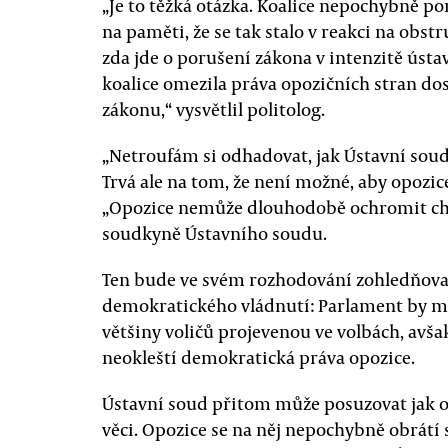
„Je to těžká otázka. Koalice nepochybně p
na paměti, že se tak stalo v reakci na obstr
zda jde o porušení zákona v intenzitě ústav
koalice omezila práva opozičních stran do
zákonu,“ vysvětlil politolog.
„Netroufám si odhadovat, jak Ústavní sou
Trvá ale na tom, že není možné, aby opozi
„Opozice nemůže dlouhodobě ochromit chod
soudkyně Ústavního soudu.
Ten bude ve svém rozhodování zohledňova
demokratického vládnutí: Parlament by mě
většiny voličů projevenou ve volbách, avša
neokleští demokratická práva opozice.
Ústavní soud přitom může posuzovat jak o
věci. Opozice se na něj nepochybně obrátí