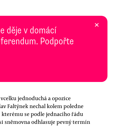
×
se děje v domácí
 Referendum. Podpořte
la vcelku jednoduchá a opozice
lav Faltýnek nechal kolem poledne
e kterému se podle jednacího řádu
 si sněmovna odhlasuje pevný termín