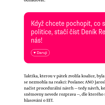
Když chcete pochopit, co 
politice, stačí číst Deník
nás!
♥ Daruji
Taktika, kterou v pátek zvolila koalice, by
se nezmohla na reakci: Poslanec ANO Jaros
načíst procedurální návrh — tedy návrh, k
sněmovny nevede rozprava —, dle kterého
hlasování o EET.