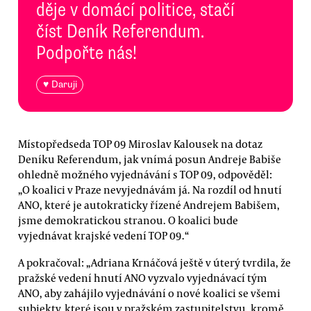
děje v domácí politice, stačí
číst Deník Referendum.
Podpořte nás!
♥ Daruji
Místopředseda TOP 09 Miroslav Kalousek na dotaz
Deníku Referendum, jak vnímá posun Andreje Babiše
ohledně možného vyjednávání s TOP 09, odpověděl:
„O koalici v Praze nevyjednávám já. Na rozdíl od hnutí
ANO, které je autokraticky řízené Andrejem Babišem,
jsme demokratickou stranou. O koalici bude
vyjednávat krajské vedení TOP 09.“
A pokračoval: „Adriana Krnáčová ještě v úterý tvrdila, že
pražské vedení hnutí ANO vyzvalo vyjednávací tým
ANO, aby zahájilo vyjednávání o nové koalici se všemi
subjekty, které jsou v pražském zastupitelstvu, kromě