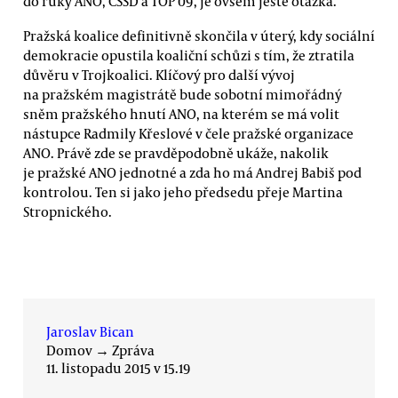
do ruky ANO, ČSSD a TOP 09, je ovšem ještě otázka.“
Pražská koalice definitivně skončila v úterý, kdy sociální
demokracie opustila koaliční schůzi s tím, že ztratila
důvěru v Trojkoalici. Klíčový pro další vývoj
na pražském magistrátě bude sobotní mimořádný
sněm pražského hnutí ANO, na kterém se má volit
nástupce Radmily Křeslové v čele pražské organizace
ANO. Právě zde se pravděpodobně ukáže, nakolik
je pražské ANO jednotné a zda ho má Andrej Babiš pod
kontrolou. Ten si jako jeho předsedu přeje Martina
Stropnického.
Jaroslav Bican
Domov
→
Zpráva
11. listopadu 2015 v 15.19