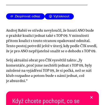
Zkopírovat odkaz
Vytisknout
Andrej Babiš ve středu nevyloučil, že hnutí ANO bude
o pražské koalici jednat také s TOP 09. V minulosti
přitom koalici s touto stranou opakovaně odmítal.
Tento postoj potvrdil ještě v úterý, kdy podle ČTK uvedl,
že je pro ANO nepřijatelné snažit se o dohodu s TOP 09.
Svůj aktuální obrat pro ČTK vysvětlil takto: „Ty
komentáře, proč jsme nechtěli jednat s TOP 09, byly
založené na vyjádření TOP 09, že si počká, než se náš
klub rozpadne a potom bude s námi jednat, což
je absurdní.“
×
Když chcete pochopit, co se