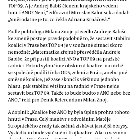
TOP 09. A je Andrej Babiš členem krajského vedení
hnutí ANO? Není,“ zdůraznil Miroslav Kalousek a dodal:
„Směrodatné je to, co řekla Adriana Krnáčová.“
Podle politologa Milana Znoje přivedlo Andreje Babiše
ke změně postoje pravděpodobně to, že sestavit stabilní
koalici v Praze bez TOP 09 je v současné situaci skoro
nemožné: „Matematika zřejmě přesvědčila Andreje
Babiše, že připustil koalici ANO a TOP 09 na pražské
radnici. Pokud vyloučíme obskurní koalice, na nichž
se společně podílí třeba ODS, zelení a Piráti, anebo jiné
směsné koalice, jež zase skončí s většinou jednoho
hlasu, pak stabilní většinu na radnici v Praze nejde
sestavit bez TOP 09. Takže to bude buďto s ANO nebo bez
ANO,“ řekl pro Deník Referendum Milan Znoj.
A doplnil: „Koalice bez ANO by byla úplná prohra tohoto
hnutí v Praze. Celý manévr s odvoláním Matěje
Stropnického z rady tak začíná získávat jasnější obrysy.
Výsledkem bude vytěsnění Trojkoalice. Zda to vezmou