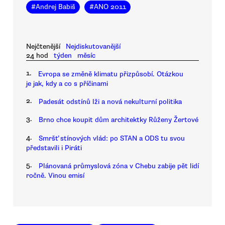
#
Andrej Babiš
#
ANO 2011
Nejčtenější
Nejdiskutovanější
24 hod
týden
měsíc
1.
Evropa se změně klimatu přizpůsobí. Otázkou
je jak, kdy a co s příčinami
2.
Padesát odstínů lži a nová nekulturní politika
3.
Brno chce koupit dům architektky Růženy Žertové
4.
Smršť stínových vlád: po STAN a ODS tu svou
představili i Piráti
5.
Plánovaná průmyslová zóna v Chebu zabije pět lidí
ročně. Vinou emisí