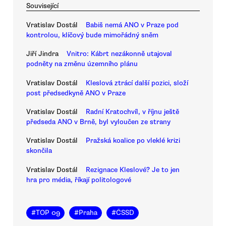
Související
Vratislav Dostál
Babiš nemá ANO v Praze pod
kontrolou, klíčový bude mimořádný sněm
Jiří Jindra
Vnitro: Kábrt nezákonně utajoval
podněty na změnu územního plánu
Vratislav Dostál
Kleslová ztrácí další pozici, složí
post předsedkyně ANO v Praze
Vratislav Dostál
Radní Kratochvíl, v říjnu ještě
předseda ANO v Brně, byl vyloučen ze strany
Vratislav Dostál
Pražská koalice po vleklé krizi
skončila
Vratislav Dostál
Rezignace Kleslové? Je to jen
hra pro média, říkají politologové
#
TOP 09
#
Praha
#
ČSSD