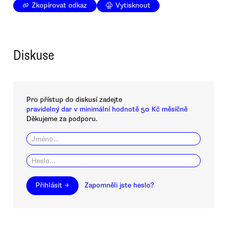
Zkopírovat odkaz
Vytisknout
Diskuse
Pro přístup do diskusí zadejte
pravidelný dar v minimální hodnotě 50 Kč měsíčně
Děkujeme za podporu.
Přihlásit →
Zapomněli jste heslo?