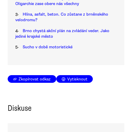
Oligarchie zase obere nás všechny
3.
Hlína, asfalt, beton. Co zůstane z brněnského
velodromu?
4.
Brno chystá akční plán na zvládání veder. Jako
jediné krajské město
5.
Sucho v době motoristické
Zkopírovat odkaz
Vytisknout
Diskuse