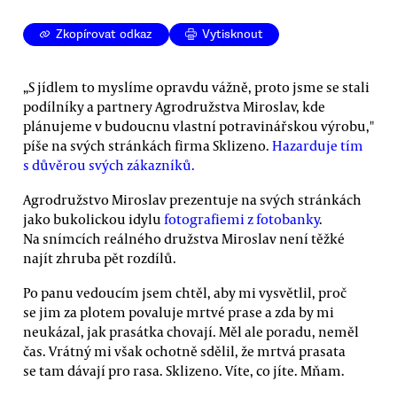
Zkopírovat odkaz
Vytisknout
„S jídlem to myslíme opravdu vážně, proto jsme se stali
podílníky a partnery Agrodružstva Miroslav, kde
plánujeme v budoucnu vlastní potravinářskou výrobu,"
píše na svých stránkách firma Sklizeno.
Hazarduje tím
s důvěrou svých zákazníků.
Agrodružstvo Miroslav prezentuje na svých stránkách
jako bukolickou idylu
fotografiemi z fotobanky
.
Na snímcích reálného družstva Miroslav není těžké
najít zhruba pět rozdílů.
Po panu vedoucím jsem chtěl, aby mi vysvětlil, proč
se jim za plotem povaluje mrtvé prase a zda by mi
neukázal, jak prasátka chovají. Měl ale poradu, neměl
čas. Vrátný mi však ochotně sdělil, že mrtvá prasata
se tam dávají pro rasa. Sklizeno. Víte, co jíte. Mňam.