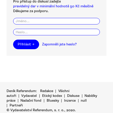
Pro přístup do diskusí zadejte
pravidelný dar v minimální hodnotě 50 Kč měsíčně
Děkujeme za podporu.
Přihlásit →
Zapomněli jste heslo?
Deník Referendum:
Redakce
|
Všichni
autoři
|
Vydavatel
|
Etický kodex
|
Diskuse
|
Nabídky
práce
|
Nadační fond
|
Bluesky
|
Inzerce
|
null
|
Partneři
© Vydavatelství Referendum, s. r. o., 2020.