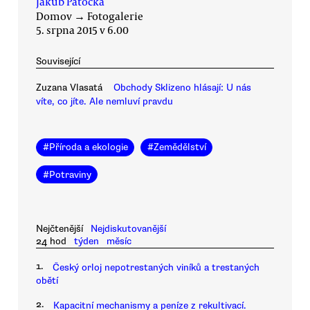
Jakub Patočka
Domov
→
Fotogalerie
5. srpna 2015 v 6.00
Související
Zuzana Vlasatá
Obchody Sklizeno hlásají: U nás
víte, co jíte. Ale nemluví pravdu
#
Příroda a ekologie
#
Zemědělství
#
Potraviny
Nejčtenější
Nejdiskutovanější
24 hod
týden
měsíc
1.
Český orloj nepotrestaných viníků a trestaných
obětí
2.
Kapacitní mechanismy a peníze z rekultivací.