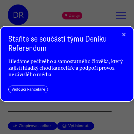
DR
♥ Daruji
×
Staňte se součástí týmu Deníku
Referendum
Ušili to na nás v Asii, podrobnosti
Hledáme pečlivého a samostatného člověka, který
ale tají
zajistí hladký chod kanceláře a podpoří provoz
Jan Miessler
nezávislého média.
Jak zjistil průzkum Společnosti pro Fair Trade,
Vedoucí kanceláře
čeští prodejci textilu se původem svého zboží
zrovna moc chlubit nechtějí.
Zkopírovat odkaz
Vytisknout