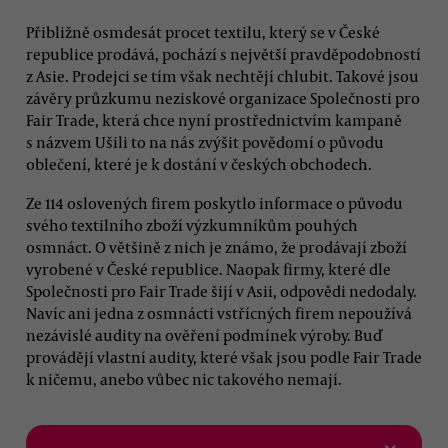
Přibližně osmdesát procet textilu, který se v České
republice prodává, pochází s největší pravděpodobností
z Asie. Prodejci se tím však nechtějí chlubit. Takové jsou
závěry průzkumu neziskové organizace Společnosti pro
Fair Trade, která chce nyní prostřednictvím kampaně
s názvem Ušili to na nás zvýšit povědomí o původu
oblečení, které je k dostání v českých obchodech.
Ze 114 oslovených firem poskytlo informace o původu
svého textilního zboží výzkumníkům pouhých
osmnáct. O většině z nich je známo, že prodávají zboží
vyrobené v České republice. Naopak firmy, které dle
Společnosti pro Fair Trade šijí v Asii, odpovědi nedodaly.
Navíc ani jedna z osmnácti vstřícných firem nepoužívá
nezávislé audity na ověření podmínek výroby. Buď
provádějí vlastní audity, které však jsou podle Fair Trade
k ničemu, anebo vůbec nic takového nemají.