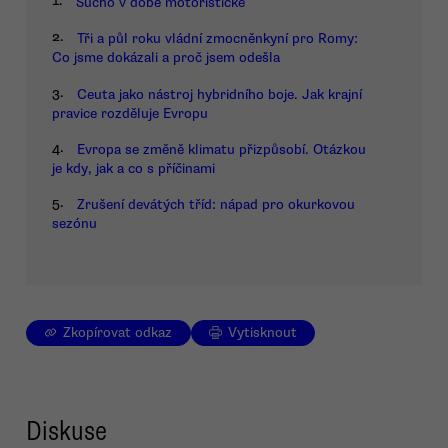
1.
Sucho v době motoristické
2.
Tři a půl roku vládní zmocněnkyní pro Romy:
Co jsme dokázali a proč jsem odešla
3.
Ceuta jako nástroj hybridního boje. Jak krajní
pravice rozděluje Evropu
4.
Evropa se změně klimatu přizpůsobí. Otázkou
je kdy, jak a co s příčinami
5.
Zrušení devátých tříd: nápad pro okurkovou
sezónu
Zkopírovat odkaz
Vytisknout
Diskuse