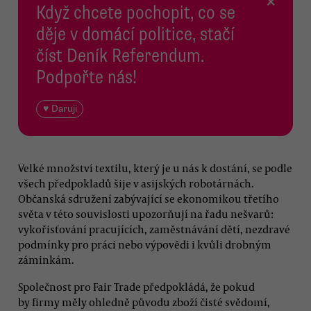
×
Když chcete pochopit, co se
děje v domácí politice, stačí
číst Deník Referendum.
Podpořte nás!
♥ Daruji
Velké množství textilu, který je u nás k dostání, se podle
všech předpokladů šije v asijských robotárnách.
Občanská sdružení zabývající se ekonomikou třetího
světa v této souvislosti upozorňují na řadu nešvarů:
vykořisťování pracujících, zaměstnávání dětí, nezdravé
podmínky pro práci nebo výpovědi i kvůli drobným
záminkám.
Společnost pro Fair Trade předpokládá, že pokud
by firmy měly ohledně původu zboží čisté svědomí,