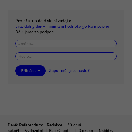
Pro přístup do diskusí zadejte
pravidelný dar v minimální hodnotě 50 Kč měsíčně
Děkujeme za podporu.
Přihlásit →
Zapomněli jste heslo?
Deník Referendum:
Redakce
|
Všichni
autoři
|
Vydavatel
|
Etický kodex
|
Diskuse
|
Nabídky