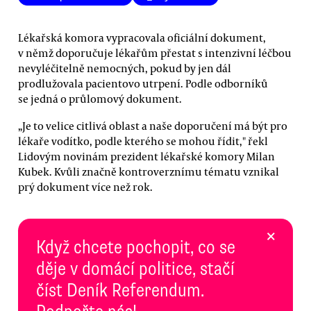
Lékařská komora vypracovala oficiální dokument,
v němž doporučuje lékařům přestat s intenzivní léčbou
nevyléčitelně nemocných, pokud by jen dál
prodlužovala pacientovo utrpení. Podle odborníků
se jedná o průlomový dokument.
„Je to velice citlivá oblast a naše doporučení má být pro
lékaře vodítko, podle kterého se mohou řídit," řekl
Lidovým novinám prezident lékařské komory Milan
Kubek. Kvůli značně kontroverznímu tématu vznikal
prý dokument více než rok.
×
Když chcete pochopit, co se
děje v domácí politice, stačí
číst Deník Referendum.