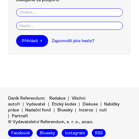
Přihlásit →
Zapomněli jste heslo?
Deník Referendum:
Redakce
|
Všichni
autoři
|
Vydavatel
|
Etický kodex
|
Diskuse
|
Nabídky
práce
|
Nadační fond
|
Bluesky
|
Inzerce
|
null
|
Partneři
© Vydavatelství Referendum, s. r. o., 2020.
Facebook
Bluesky
Instagram
RSS