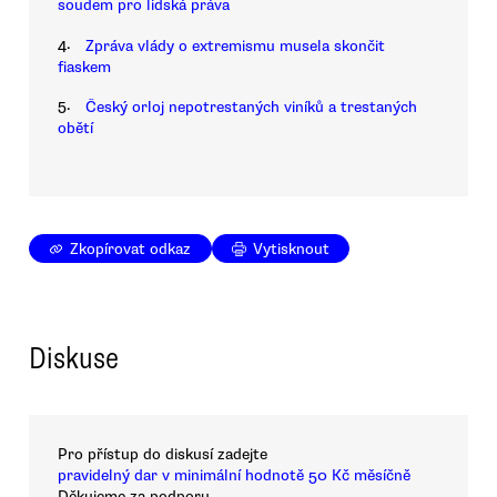
soudem pro lidská práva
4.
Zpráva vlády o extremismu musela skončit
fiaskem
5.
Český orloj nepotrestaných viníků a trestaných
obětí
Zkopírovat odkaz
Vytisknout
Diskuse
Pro přístup do diskusí zadejte
pravidelný dar v minimální hodnotě 50 Kč měsíčně
Děkujeme za podporu.