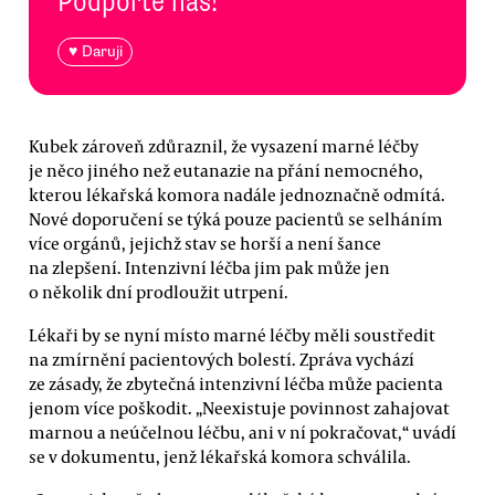
Podpořte nás!
♥ Daruji
Kubek zároveň zdůraznil, že vysazení marné léčby
je něco jiného než eutanazie na přání nemocného,
kterou lékařská komora nadále jednoznačně odmítá.
Nové doporučení se týká pouze pacientů se selháním
více orgánů, jejichž stav se horší a není šance
na zlepšení. Intenzivní léčba jim pak může jen
o několik dní prodloužit utrpení.
Lékaři by se nyní místo marné léčby měli soustředit
na zmírnění pacientových bolestí. Zpráva vychází
ze zásady, že zbytečná intenzivní léčba může pacienta
jenom více poškodit. „Neexistuje povinnost zahajovat
marnou a neúčelnou léčbu, ani v ní pokračovat,“ uvádí
se v dokumentu, jenž lékařská komora schválila.