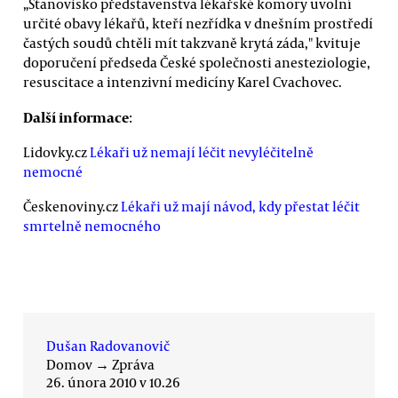
„Stanovisko představenstva lékařské komory uvolní
určité obavy lékařů, kteří nezřídka v dnešním prostředí
častých soudů chtěli mít takzvaně krytá záda," kvituje
doporučení předseda České společnosti anesteziologie,
resuscitace a intenzivní medicíny Karel Cvachovec.
Další informace
:
Lidovky.cz
Lékaři už nemají léčit nevyléčitelně
nemocné
Českenoviny.cz
Lékaři už mají návod, kdy přestat léčit
smrtelně nemocného
Dušan Radovanovič
Domov
→
Zpráva
26. února 2010 v 10.26