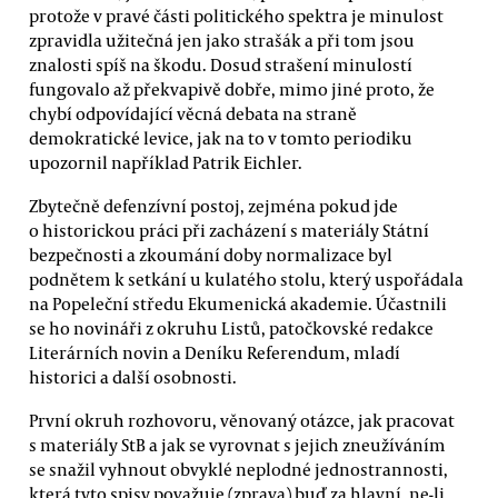
protože v pravé části politického spektra je minulost
zpravidla užitečná jen jako strašák a při tom jsou
znalosti spíš na škodu. Dosud strašení minulostí
fungovalo až překvapivě dobře, mimo jiné proto, že
chybí odpovídající věcná debata na straně
demokratické levice, jak na to v tomto periodiku
upozornil například Patrik Eichler.
Zbytečně defenzívní postoj, zejména pokud jde
o historickou práci při zacházení s materiály Státní
bezpečnosti a zkoumání doby normalizace byl
podnětem k setkání u kulatého stolu, který uspořádala
na Popeleční středu Ekumenická akademie. Účastnili
se ho novináři z okruhu Listů, patočkovské redakce
Literárních novin a Deníku Referendum, mladí
historici a další osobnosti.
První okruh rozhovoru, věnovaný otázce, jak pracovat
s materiály StB a jak se vyrovnat s jejich zneužíváním
se snažil vyhnout obvyklé neplodné jednostrannosti,
která tyto spisy považuje (zprava) buď za hlavní, ne-li