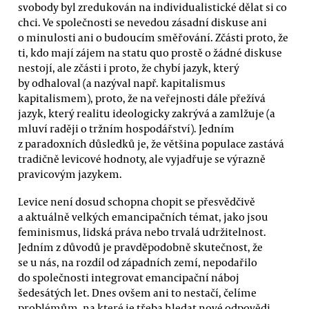
svobody byl zredukován na individualistické dělat si co
chci. Ve společnosti se nevedou zásadní diskuse ani
o minulosti ani o budoucím směřování. Zčásti proto, že
ti, kdo mají zájem na statu quo prostě o žádné diskuse
nestojí, ale zčásti i proto, že chybí jazyk, který
by odhaloval (a nazýval např. kapitalismus
kapitalismem), proto, že na veřejnosti dále přežívá
jazyk, který realitu ideologicky zakrývá a zamlžuje (a
mluví raději o tržním hospodářství). Jedním
z paradoxních důsledků je, že většina populace zastává
tradičně levicové hodnoty, ale vyjadřuje se výrazně
pravicovým jazykem.
Levice není dosud schopna chopit se přesvědčivě
a aktuálně velkých emancipačních témat, jako jsou
feminismus, lidská práva nebo trvalá udržitelnost.
Jedním z důvodů je pravděpodobně skutečnost, že
se u nás, na rozdíl od západních zemí, nepodařilo
do společnosti integrovat emancipační náboj
šedesátých let. Dnes ovšem ani to nestačí, čelíme
problémům, na které je třeba hledat nové odpovědi.