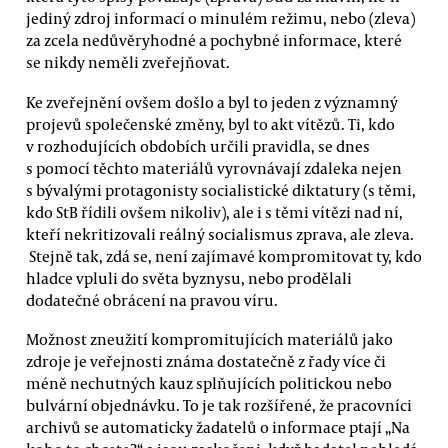
jediný zdroj informací o minulém režimu, nebo (zleva)
za zcela nedůvěryhodné a pochybné informace, které
se nikdy neměli zveřejňovat.
Ke zveřejnění ovšem došlo a byl to jeden z významný
projevů společenské změny, byl to akt vítězů. Ti, kdo
v rozhodujících obdobích určili pravidla, se dnes
s pomocí těchto materiálů vyrovnávají zdaleka nejen
s bývalými protagonisty socialistické diktatury (s těmi,
kdo StB řídili ovšem nikoliv), ale i s těmi vítězi nad ní,
kteří nekritizovali reálný socialismus zprava, ale zleva.
Stejně tak, zdá se, není zajímavé kompromitovat ty, kdo
hladce vpluli do světa byznysu, nebo prodělali
dodatečné obrácení na pravou víru.
Možnost zneužití kompromitujících materiálů jako
zdroje je veřejnosti známa dostatečně z řady více či
méně nechutných kauz splňujících politickou nebo
bulvární objednávku. To je tak rozšířené, že pracovníci
archivů se automaticky žadatelů o informace ptají „Na