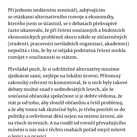
Při jednom nedávném semináři, zabývajícím
se otázkami alternativního rozvoje a ekonomiky,
kterého jsem se účastnil, se v debatách překvapivě
často ukazovalo, že při řešení současných a budoucích
ekonomických problémů skoro nikdo ze zúčastněných
(studenti, pracovníci nevládních organizací, akademici)
nepočítá s tím, že by se nějaká podstatná řešení mohla
rozvíjet v součinnosti se státem.
Převládal pocit, že si udržitelné alternativy musíme
zjednávat sami, nejlépe na lokální úrovni. Přítomný
rakouský referent to komentoval, že u nich byly takové
debaty možné snad v sedmdesátých letech, ale že
současná občanská společnost si je dobře vědoma, že
stát je od toho, aby sloužil občanům a řešil problémy,
a že aby tomu tak skutečně bylo, je třeba pouštět se do
politiky a ovlivňovat dění nejen na místní úrovni, ale
na všech úrovních. A na rozdíl od rovněž převažujícího
mínění u nás má v těchto snahách pořád smysl mluvit
o levici a o pravici.