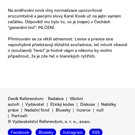
Na směřování nové vlny normalizace upozorňoval
srozumitelně a jasnými slovy Karel Kosík už na jejím samém
začátku. Odpovědí mu bylo to, co je (nejen) v Čechách
"generální linií": MLČENÍ.
Přimlouvám se za větší adresnost: Levice a pravice sice
nepochybně představují důležité souřadnice, leč mluvit obecně
o (současné) "levici" je hodně vágní a někomu by mohlo
připadnout, že je zde řeč o blanických rytířích.
Deník Referendum:
Redakce
|
Všichni
autoři
|
Vydavatel
|
Etický kodex
|
Diskuse
|
Nabídky
práce
|
Nadační fond
|
Bluesky
|
Inzerce
|
null
|
Partneři
© Vydavatelství Referendum, s. r. o., 2020.
Facebook
Bluesky
Instagram
RSS