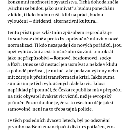
konzumní možnosti obyvatelstva. Tichá dohoda zněla
„všichni se budou jako usmívat“ a budou ponecháni
v klidu, ti kdo budou rušit klid na práci, budou
vyloučeni — disidenti, alternativní kultura...
Tento přístup se zvláštním způsobem reprodukuje
i v současné době a proto lze oprávněně mluvit o nové
normalizaci. Ti kdo nezapadají do nových pořádků, jsou
opět vylučování a existenčně ohrožováni, tentokrát
jako nepřizpůsobiví — Romové, bezdomovci, socky
a lůzři. Dnes se už nestačí jen usmívat a někde v klidu
a pohodě přežívat, je nutné také podávat výkony nebo
mít zdroje k přežití transformací a krizí. Takže suma
sumárum je těch vyloučených daleko víc, kdosi
například připomněl, že Česká republika má v přepočtu
na tisíc obyvatel dvakrát víc vězňů, než je evropský
průměr. Pozoruhodné je, že se to všechno děje jaksi
samovolně, není na to třeba tajná policie.
I v těch posledních dvaceti letech, byl po odeznění
prvního nadšení emancipační diskurs potlačen, étos