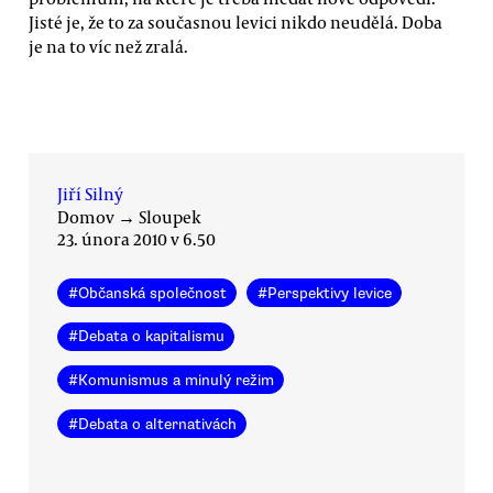
Jisté je, že to za současnou levici nikdo neudělá. Doba
je na to víc než zralá.
Jiří Silný
Domov
→
Sloupek
23. února 2010 v 6.50
#
Občanská společnost
#
Perspektivy levice
#
Debata o kapitalismu
#
Komunismus a minulý režim
#
Debata o alternativách