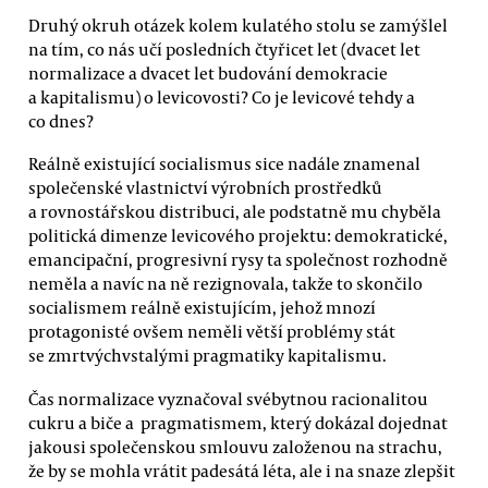
Druhý okruh otázek kolem kulatého stolu se zamýšlel
na tím, co nás učí posledních čtyřicet let (dvacet let
normalizace a dvacet let budování demokracie
a kapitalismu) o levicovosti? Co je levicové tehdy a
co dnes?
Reálně existující socialismus sice nadále znamenal
společenské vlastnictví výrobních prostředků
a rovnostářskou distribuci, ale podstatně mu chyběla
politická dimenze levicového projektu: demokratické,
emancipační, progresivní rysy ta společnost rozhodně
neměla a navíc na ně rezignovala, takže to skončilo
socialismem reálně existujícím, jehož mnozí
protagonisté ovšem neměli větší problémy stát
se zmrtvýchvstalými pragmatiky kapitalismu.
Čas normalizace vyznačoval svébytnou racionalitou
cukru a biče a pragmatismem, který dokázal dojednat
jakousi společenskou smlouvu založenou na strachu,
že by se mohla vrátit padesátá léta, ale i na snaze zlepšit