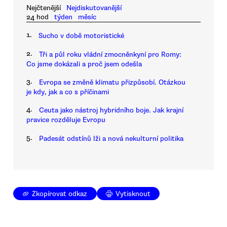
Nejčtenější
Nejdiskutovanější
24 hod
týden
měsíc
1.
Sucho v době motoristické
2.
Tři a půl roku vládní zmocněnkyní pro Romy:
Co jsme dokázali a proč jsem odešla
3.
Evropa se změně klimatu přizpůsobí. Otázkou
je kdy, jak a co s příčinami
4.
Ceuta jako nástroj hybridního boje. Jak krajní
pravice rozděluje Evropu
5.
Padesát odstínů lži a nová nekulturní politika
Zkopírovat odkaz
Vytisknout