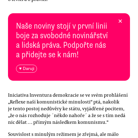
×
Naše noviny stojí v první linii
boje za svobodné novinářství
a lidská práva. Podpořte nás
a přidejte se k nám!
♥ Daruji
Iniciativa Inventura demokracie se ve svém prohlášení
„Reflexe naší komunistické minulosti“ ptá, nakolik
je tento postoj nedůvěry ke státu, vyjádřené pocitem,
„že o nás rozhoduje ´někdo nahoře´ a že se s tím nedá
nic dělat … přímým následkem komunismu.“
Souvislost s minulým režimem je zřejmá, ale málo