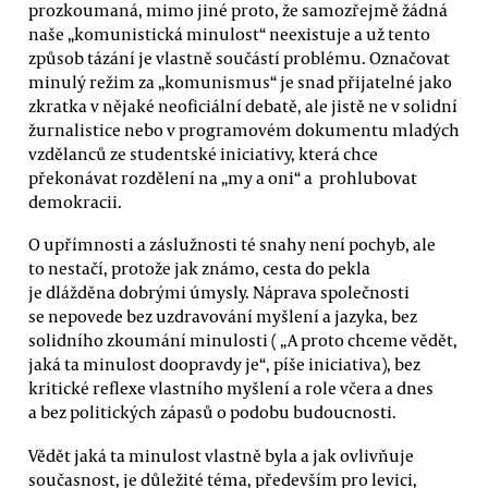
prozkoumaná, mimo jiné proto, že samozřejmě žádná
naše „komunistická minulost“ neexistuje a už tento
způsob tázání je vlastně součástí problému. Označovat
minulý režim za „komunismus“ je snad přijatelné jako
zkratka v nějaké neoficiální debatě, ale jistě ne v solidní
žurnalistice nebo v programovém dokumentu mladých
vzdělanců ze studentské iniciativy, která chce
překonávat rozdělení na „my a oni“ a prohlubovat
demokracii.
O upřímnosti a záslužnosti té snahy není pochyb, ale
to nestačí, protože jak známo, cesta do pekla
je dlážděna dobrými úmysly. Náprava společnosti
se nepovede bez uzdravování myšlení a jazyka, bez
solidního zkoumání minulosti ( „A proto chceme vědět,
jaká ta minulost doopravdy je“, píše iniciativa), bez
kritické reflexe vlastního myšlení a role včera a dnes
a bez politických zápasů o podobu budoucnosti.
Vědět jaká ta minulost vlastně byla a jak ovlivňuje
současnost, je důležité téma, především pro levici,