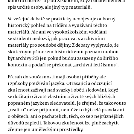
koho to chcete?“ a jsou zaskočeni, když badatel nehledá
spis určité osoby, ale jiný typ materiálů.
Ve veřejné debatě se prakticky neobjevuje odborný
historický pohled na třídění a využívání těchto
materiálů, Ale ani ve vysokoškolském vzdělání
se studenti nedozví, jak pracovat s archivními
materiály pro soudobé dějiny. Z debaty vyplynulo, že
skutečným přínosem historickému poznání mohou
být archivy StB jen pokud budou zasazeny do širšího
kontextu a podaří se překonat „archivní fetišismus“.
Přesah do současnosti mají osobní příběhy ale
i způsoby používání jazyka. Otřásající a odcizující
zkušenost zažívají nad svazky i oběti sledování, když
se dočítají o životě vlastním a životě svých blízkých
popsaném jazykem sledovatelů. Je zřejmé, že takovouto
„realitu“ nelze přijmout, nemůže to být celá pravda ani
o obětech, ani o pachatelích, těch, co se z nejrůznějších
důvodů zapletli. Takovou zkušenost lze plně zachytit
zřejmě jen uměleckými prostředky.