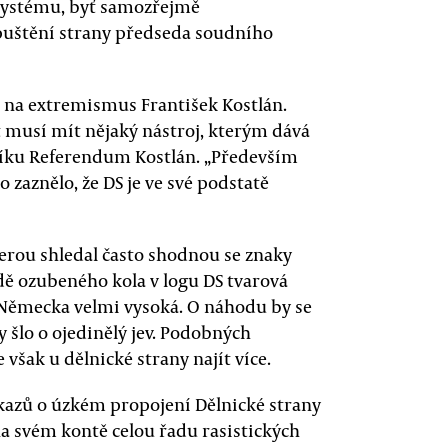
systému, byť samozřejmě
puštění strany předseda soudního
 na extremismus František Kostlán.
t musí mít nějaký nástroj, kterým dává
níku Referendum Kostlán. „Především
 zaznělo, že DS je ve své podstatě
terou shledal často shodnou se znaky
dě ozubeného kola v logu DS tvarová
 Německa velmi vysoká. O náhodu by se
 šlo o ojedinělý jev. Podobných
však u dělnické strany najít více.
ůkazů o úzkém propojení Dělnické strany
na svém kontě celou řadu rasistických