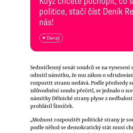
Když chcete pochopit, co 
politice, stačí číst Deník
nás!
♥ Daruji
Sedmičlenný senát soudců se na vynesení 
odmítl námitku, že mu zákon o sdružování
rozpustit stranu nedává. Podle předsedy s
zdůvodnění soudu přečetl, se jednalo o zc
námitky Dělnické strany plyne z nedbalosti
prohlásil Šimíček.
„Možnost rozpouštět politické strany je s
podle něhož se demokratický stát musí ch