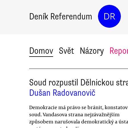
Deník Referendum
DR
Domov
Svět
Názory
Repo
Soud rozpustil Dělnickou str
Dušan Radovanovič
Demokracie má právo se bránit, konstatov
soud. Vandasova strana nejzávažnějším
způsobem narušovala demokratický a úst