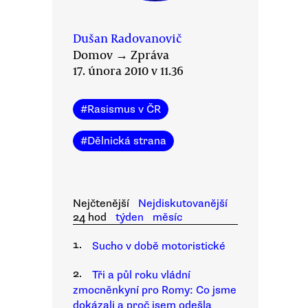
Dušan Radovanovič
Domov
→
Zpráva
17. února 2010 v 11.36
#
Rasismus v ČR
#
Dělnická strana
Nejčtenější
Nejdiskutovanější
24 hod
týden
měsíc
1.
Sucho v době motoristické
2.
Tři a půl roku vládní
zmocněnkyní pro Romy: Co jsme
dokázali a proč jsem odešla