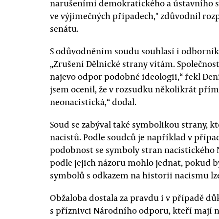
narušeními demokratického a ústavního 
ve výjimečných případech," zdůvodnil roz
senátu.
S odůvodněním soudu souhlasí i odborník
„Zrušení Dělnické strany vítám. Společnos
najevo odpor podobné ideologii,“ řekl De
jsem ocenil, že v rozsudku několikrát přímo
neonacistická,“ dodal.
Soud se zabýval také symbolikou strany, k
nacistů. Podle soudců je například v přípa
podobnost se symboly stran nacistického
podle jejich názoru mohlo jednat, pokud by
symbolů s odkazem na historii nacismu lze 
Obžaloba dostala za pravdu i v případě d
s příznivci Národního odporu, kteří mají 