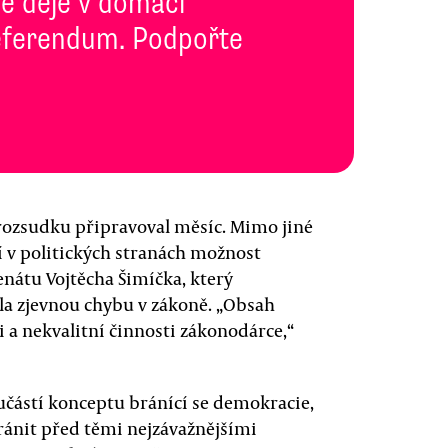
se děje v domácí
 Referendum. Podpořte
rozsudku připravoval měsíc. Mimo jiné
 v politických stranách možnost
enátu Vojtěcha Šimíčka, který
ela zjevnou chybu v zákoně. „Obsah
 a nekvalitní činnosti zákonodárce,“
oučástí konceptu bránící se demokracie,
ránit před těmi nejzávažnějšími