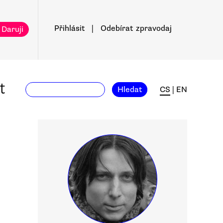
Přihlásit
|
Odebírat
zpravodaj
 Daruji
t
Hledat
CS
|
EN