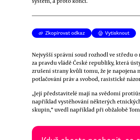
systém, a proto končí.
Zkopírovat odkaz
Vytisknout
Nejvyšší správní soud rozhodl ve středu o 
za pravdu vládě České republiky, která ús
zrušení strany kvůli tomu, že je napojena
potlačování práv a svobod, rasistické názo
„Její představitelé mají na svědomí protiús
například vystěhování některých etnických
skupin,“ uvedl například při obžalobě Tom