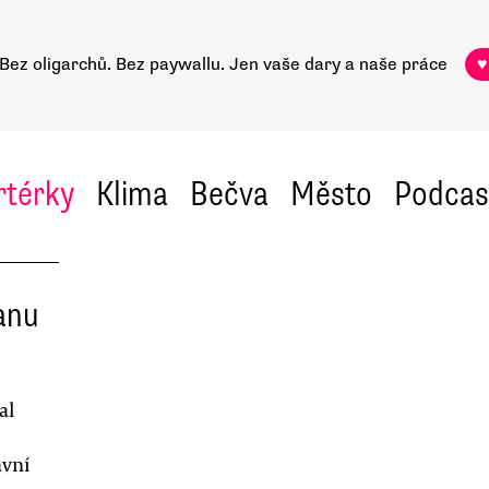
Bez oligarchů. Bez paywallu.
Jen vaše dary a naše práce
♥
rtérky
Klima
Bečva
Město
Podcas
anu
al
avní