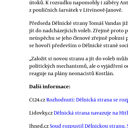
útoků. K rozsudku napomohly i záběry Anti
z pouličních šarvátek v Litvínově-Janově.
Předseda Dělnické strany Tomáš Vandas již
jít do nadcházejících voleb. Zřejmě proto 
neúspěchu se jeho členové zřejmě pokusí pře
se hovoří především o Dělnické straně soci
„Založit si novou stranu a jít do voleb mů
politických mechanismů, ale o vyjádření 
reaguje na plány neonacistů Kostlán.
Další informace:
Ct24.cz
Rozhodnutí: Dělnická strana se roz
Lidovky.cz
Dělnická strana navazuje na Hitle
Ihned.cz
Soud rozpustil Dělnickou stranu. 