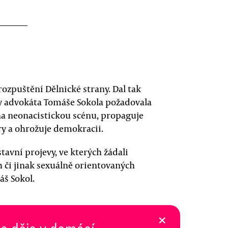
rozpuštění Dělnické strany. Dal tak
ty advokáta Tomáše Sokola požadovala
 na neonacistickou scénu, propaguje
ry a ohrožuje demokracii.
tavní projevy, ve kterých žádali
 či jinak sexuálně orientovaných
áš Sokol.
×