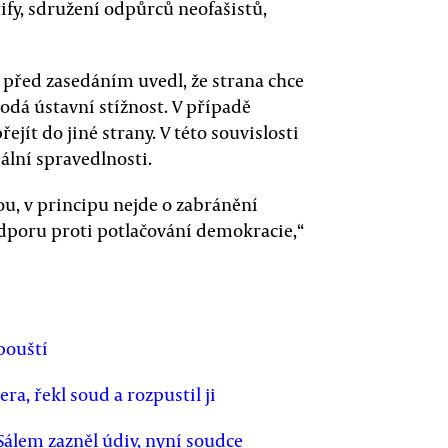
fy, sdružení odpůrců neofašistů,
 před zasedáním uvedl, že strana chce
podá ústavní stížnost. V případě
jít do jiné strany. V této souvislosti
ální spravedlnosti.
žou, v principu nejde o zabránění
odporu proti potlačování demokracie,“
pouští
ra, řekl soud a rozpustil ji
Sálem zazněl údiv, nyní soudce