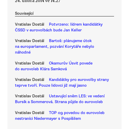
24. února 2014 ve 14.27
Související
Vratislav Dostál
Potvrzeno: lídrem kandidátky
ČSSD v eurovolbách bude Jan Keller
Vratislav Dostál
Bartoš: plánujeme útok
na europarlament, pozvání Korytáře nebylo
náhodné
Vratislav Dostál
Okamurův Úsvit povede
do eurovoleb Klára Samková
Vratislav Dostál
Kandidátky pro eurovolby strany
teprve tvoří. Pouze lidovci již mají jasno
Vratislav Dostál
Ustavující sněm LES: ve vedení
Bursík a Sommerová. Strana půjde do eurovoleb
Vratislav Dostál
TOP 09 povedou do eurovoleb
nestraníci Niedermayer s Pospíšilem