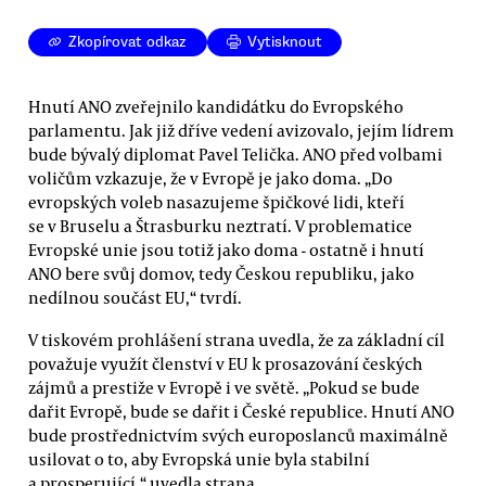
Zkopírovat odkaz
Vytisknout
Hnutí ANO zveřejnilo kandidátku do Evropského
parlamentu. Jak již dříve vedení avizovalo, jejím lídrem
bude bývalý diplomat Pavel Telička. ANO před volbami
voličům vzkazuje, že v Evropě je jako doma. „Do
evropských voleb nasazujeme špičkové lidi, kteří
se v Bruselu a Štrasburku neztratí. V problematice
Evropské unie jsou totiž jako doma - ostatně i hnutí
ANO bere svůj domov, tedy Českou republiku, jako
nedílnou součást EU,“ tvrdí.
V tiskovém prohlášení strana uvedla, že za základní cíl
považuje využít členství v EU k prosazování českých
zájmů a prestiže v Evropě i ve světě. „Pokud se bude
dařit Evropě, bude se dařit i České republice. Hnutí ANO
bude prostřednictvím svých europoslanců maximálně
usilovat o to, aby Evropská unie byla stabilní
a prosperující,“ uvedla strana.