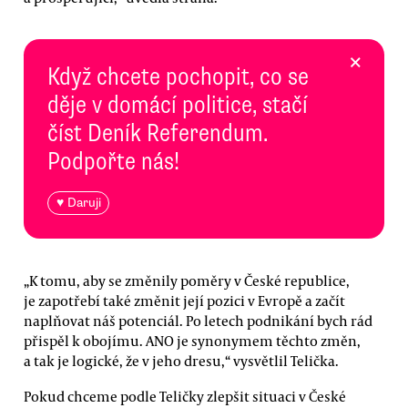
×
Když chcete pochopit, co se
děje v domácí politice, stačí
číst Deník Referendum.
Podpořte nás!
♥ Daruji
„K tomu, aby se změnily poměry v České republice,
je zapotřebí také změnit její pozici v Evropě a začít
naplňovat náš potenciál. Po letech podnikání bych rád
přispěl k obojímu. ANO je synonymem těchto změn,
a tak je logické, že v jeho dresu,“ vysvětlil Telička.
Pokud chceme podle Teličky zlepšit situaci v České