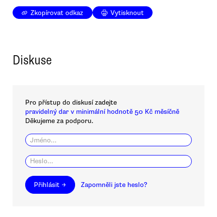
Zkopírovat odkaz
Vytisknout
Diskuse
Pro přístup do diskusí zadejte
pravidelný dar v minimální hodnotě 50 Kč měsíčně
Děkujeme za podporu.
Přihlásit →
Zapomněli jste heslo?