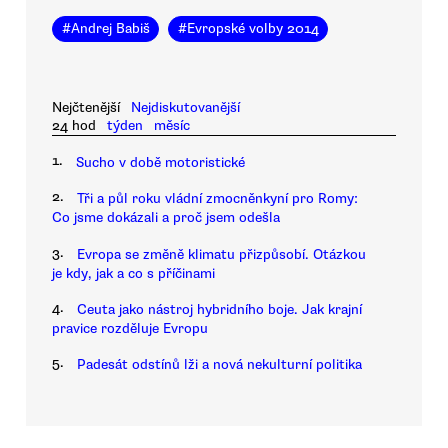
#
Andrej Babiš
#
Evropské volby 2014
Nejčtenější
Nejdiskutovanější
24 hod
týden
měsíc
1.
Sucho v době motoristické
2.
Tři a půl roku vládní zmocněnkyní pro Romy:
Co jsme dokázali a proč jsem odešla
3.
Evropa se změně klimatu přizpůsobí. Otázkou
je kdy, jak a co s příčinami
4.
Ceuta jako nástroj hybridního boje. Jak krajní
pravice rozděluje Evropu
5.
Padesát odstínů lži a nová nekulturní politika