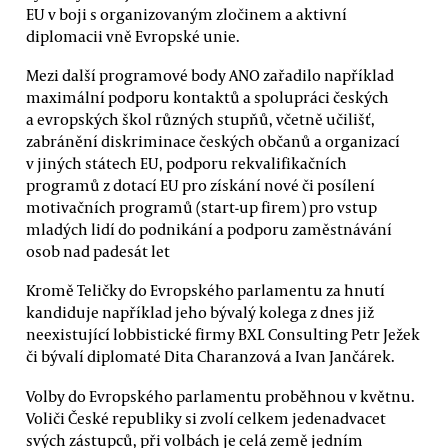
EU v boji s organizovaným zločinem a aktivní
diplomacii vně Evropské unie.
Mezi další programové body ANO zařadilo například
maximální podporu kontaktů a spolupráci českých
a evropských škol různých stupňů, včetně učilišť,
zabránění diskriminace českých občanů a organizací
v jiných státech EU, podporu rekvalifikačních
programů z dotací EU pro získání nové či posílení
motivačních programů (start-up firem) pro vstup
mladých lidí do podnikání a podporu zaměstnávání
osob nad padesát let
Kromě Teličky do Evropského parlamentu za hnutí
kandiduje například jeho bývalý kolega z dnes již
neexistující lobbistické firmy BXL Consulting Petr Ježek
či bývalí diplomaté Dita Charanzová a Ivan Jančárek.
Volby do Evropského parlamentu proběhnou v květnu.
Voliči České republiky si zvolí celkem jedenadvacet
svých zástupců, při volbách je celá země jedním