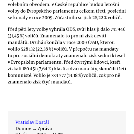
volebním obvodem. V České republice budou letošní
volby do Evropského parlamentu celkem třetí, poslední
se konaly v roce 2009. Zúčastnilo se jich 28,22 % voličů.
Před pěti lety volby vyhrála ODS, svůj hlas jí dalo 741 946
(31,45 %) voličů. Znamenalo to pro ni zisk devíti
mandátů. Druhá skončila v roce 2009 ČSSD, kterou
volilo 528 132 (22,38 %) voličů. V přepočtu na mandáty
to pro sociální demokraty znamenalo zisk sedmi křesel
v Evropském parlamentu. Před čtvrtými lidovci, kteří
získali 180 451 (7,64 %) hlasů a dva mandáty, skončili třetí
komunisté. Volilo je 334 577 (14,18 %) voličů, což pro ně
znamenalo zisk čtyř mandátů.
Vratislav Dostál
Domov
→
Zpráva