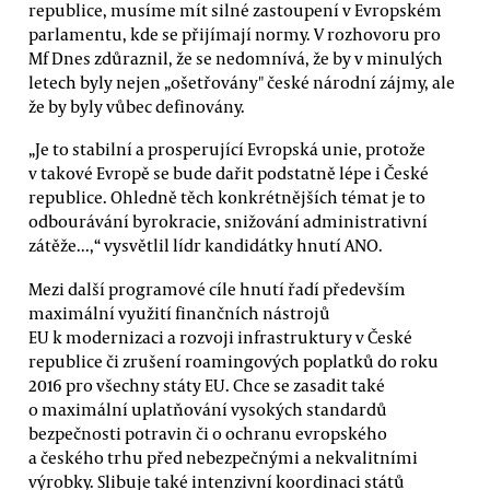
republice, musíme mít silné zastoupení v Evropském
parlamentu, kde se přijímají normy. V rozhovoru pro
Mf Dnes zdůraznil, že se nedomnívá, že by v minulých
letech byly nejen „ošetřovány" české národní zájmy, ale
že by byly vůbec definovány.
„Je to stabilní a prosperující Evropská unie, protože
v takové Evropě se bude dařit podstatně lépe i České
republice. Ohledně těch konkrétnějších témat je to
odbourávání byrokracie, snižování administrativní
zátěže...,“ vysvětlil lídr kandidátky hnutí ANO.
Mezi další programové cíle hnutí řadí především
maximální využití finančních nástrojů
EU k modernizaci a rozvoji infrastruktury v České
republice či zrušení roamingových poplatků do roku
2016 pro všechny státy EU. Chce se zasadit také
o maximální uplatňování vysokých standardů
bezpečnosti potravin či o ochranu evropského
a českého trhu před nebezpečnými a nekvalitními
výrobky. Slibuje také intenzivní koordinaci států