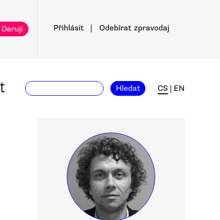
Přihlásit
|
Odebírat
zpravodaj
 Daruji
t
Hledat
CS
|
EN