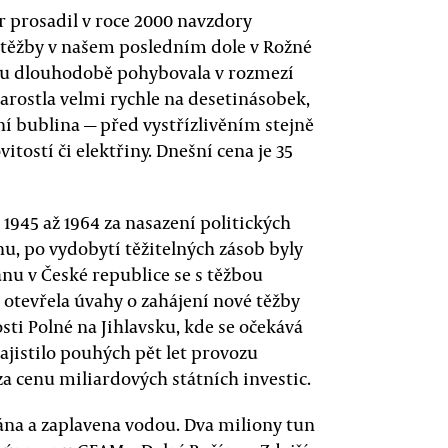
 prosadil v roce 2000 navzdory
 těžby v našem posledním dole v Rožné
hu dlouhodobě pohybovala v rozmezí
narostla velmi rychle na desetinásobek,
ční bublina — před vystřízlivěním stejně
itostí či elektřiny. Dnešní cena je 35
 1945 až 1964 za nasazení politických
nu, po vydobytí těžitelných zásob byly
nu v České republice se s těžbou
 otevřela úvahy o zahájení nové těžby
osti Polné na Jihlavsku, kde se očekává
ajistilo pouhých pět let provozu
a cenu miliardových státních investic.
ána a zaplavena vodou. Dva miliony tun