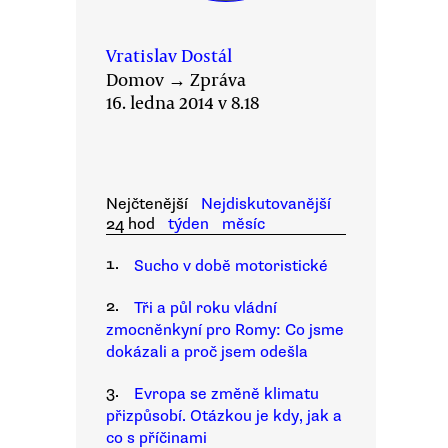
Vratislav Dostál
Domov
→
Zpráva
16. ledna 2014 v 8.18
Nejčtenější
Nejdiskutovanější
24 hod
týden
měsíc
1.
Sucho v době motoristické
2.
Tři a půl roku vládní
zmocněnkyní pro Romy: Co jsme
dokázali a proč jsem odešla
3.
Evropa se změně klimatu
přizpůsobí. Otázkou je kdy, jak a
co s příčinami