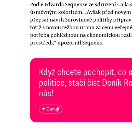
Podle Edvarda Sequense ze sdružení Calla s
úsměvným koloritem. „Avšak před novým m
přepsat návrh Surovinové politiky připra
totiž s novou těžbou uranu za cenu veřejné
potřeba pohlédnout na ekonomickou realitu
prostředí,“ upozornil Sequens.
Když chcete pochopit, co 
politice, stačí číst Deník
nás!
♥ Daruji