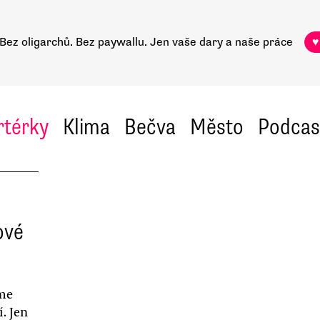
Bez oligarchů. Bez paywallu.
Jen vaše dary a naše práce
♥
rtérky
Klima
Bečva
Město
Podcas
ové
íme
. Jen