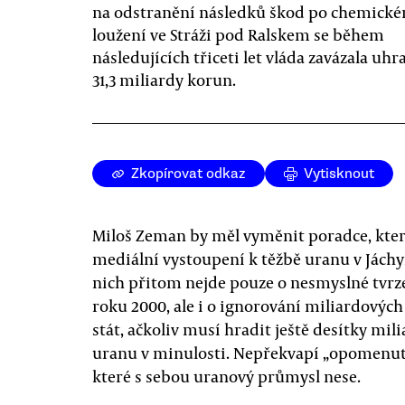
na odstranění následků škod po chemick
loužení ve Stráži pod Ralskem se během
následujících třiceti let vláda zavázala uhr
31,3 miliardy korun.
Zkopírovat odkaz
Vytisknout
Miloš Zeman by měl vyměnit poradce, kter
mediální vystoupení k těžbě uranu v Jáchy
nich přitom nejde pouze o nesmyslné tvrz
roku 2000, ale i o ignorování miliardových 
stát, ačkoliv musí hradit ještě desítky mi
uranu v minulosti. Nepřekvapí „opomenutí
které s sebou uranový průmysl nese.