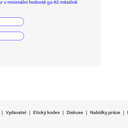
ar v minimální hodnotě 50 Kč měsíčně
|
Vydavatel
|
Etický kodex
|
Diskuse
|
Nabídky práce
|