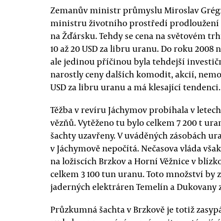
Zemanův ministr průmyslu Miroslav Grégr
ministru životního prostředí prodloužení
na Žďársku. Tehdy se cena na světovém tr
10 až 20 USD za libru uranu. Do roku 2008 
ale jedinou příčinou byla tehdejší investi
narostly ceny dalších komodit, akcií, nemov
USD za libru uranu a má klesající tendenci.
Těžba v revíru Jáchymov probíhala v letech
vězňů. Vytěženo tu bylo celkem 7 200 t ura
šachty uzavřeny. V uváděných zásobách ura
v Jáchymově nepočítá. Nečasova vláda však
na ložiscích Brzkov a Horní Věžnice v blízk
celkem 3 100 tun uranu. Toto množství by z
jaderných elektráren Temelín a Dukovany z
Průzkumná šachta v Brzkově je totiž zasyp