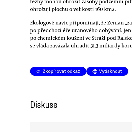
těžby mohou ohrozit zásoby podzemní pit
ohrožují plochu o velikosti 160 km2.
Ekologové navíc připomínají, že Zeman „z
po předchozí éře uranového dobývání. Jen
po chemickém loužení ve Stráži pod Ralske
se vláda zavázala uhradit 31,3 miliardy kor
Zkopírovat odkaz
Vytisknout
Diskuse