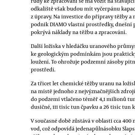
rudy ke zpracování se má vozit na stávajíc
odkaliště však budou mít vyčerpánu kapac
z úpravy. Na investice do přípravy těžby a
podnik DIAMO vlastní prostředky, dnešní
pokrývá náklady na těžbu a zpracování.
Další ložiska v hledáčku uranového průmys
ke geologickým podmínkám jsou prakticky
loužení. To ohrožuje podzemní zásoby pitné
prostředí.
Za třicet let chemické těžby uranu na loži
na místě jednoho z nejvýznačnějších zdrojů
do podzemí vtlačeno téměř 4,1 milionů tun 
dusičné, 111 tisíc tun čpavku a 26 tisíc tun
V současné době zůstává v oblasti cca 4
vod, což odpovídá jedenapůlnásobku Slaps