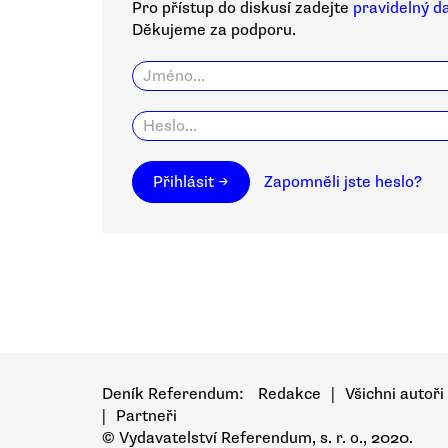
Pro přístup do diskusí zadejte
pravidelný d
Děkujeme za podporu.
Přihlásit →
Zapomněli jste heslo?
Deník Referendum:
Redakce
|
Všichni autoři
|
Partneři
© Vydavatelství Referendum, s. r. o., 2020.