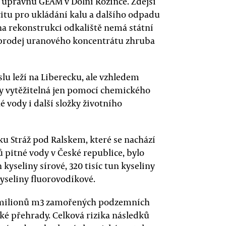
í úpravnu GEAM v Dolní Rožínce. Zdejší
itu pro ukládání kalu a dalšího odpadu
 na rekonstrukci odkaliště nemá státní
 prodej uranového koncentrátu zhruba
lu leží na Liberecku, ale vzhledem
 vytěžitelná jen pomocí chemického
 vody i další složky životního
sku Stráž pod Ralskem, které se nachází
 pitné vody v České republice, bylo
kyseliny sírové, 320 tisíc tun kyseliny
 kyseliny fluorovodíkové.
00 milionů m3 zamořených podzemních
ké přehrady. Celková rizika následků