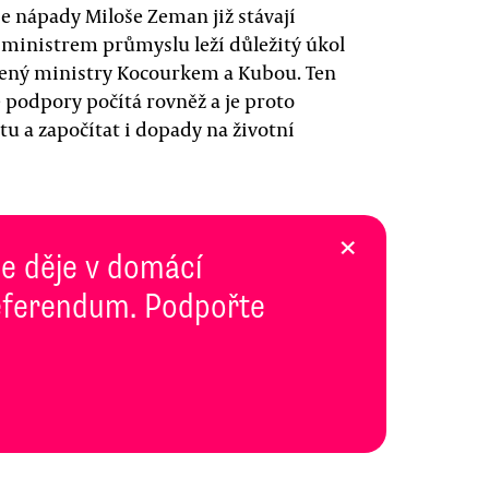
e nápady Miloše Zeman již stávají
inistrem průmyslu leží důležitý úkol
vený ministry Kocourkem a Kubou. Ten
 podpory počítá rovněž a je proto
 a započítat i dopady na životní
×
se děje v domácí
 Referendum. Podpořte