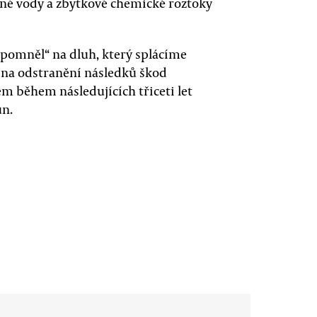
né vody a zbytkové chemické roztoky
apomněl“ na dluh, který splácíme
 na odstranění následků škod
m během následujících třiceti let
un.