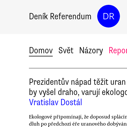
Deník Referendum
DR
Domov
Svět
Názory
Repo
Prezidentův nápad těžit uran
by vyšel draho, varují ekolog
Vratislav Dostál
Ekologové připomínají, že doposud splác
dluh po předchozí éře uranového dobývání