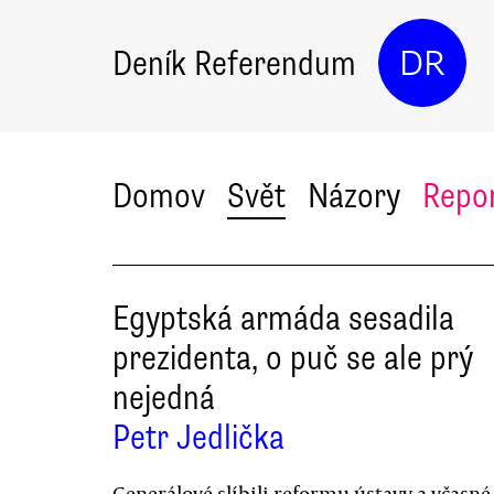
Deník Referendum
DR
Domov
Svět
Názory
Repo
Egyptská armáda sesadila
prezidenta, o puč se ale prý
nejedná
Petr Jedlička
Generálové slíbili reformu ústavy a včasné 