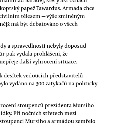
uhammad Baradej, který akt označil
ké koptský papež Tawardus. Armáda chce
s civilním tělesem — výše zmíněným
nějž má být debatováno o všech
ody a spravedlnosti nebyly doposud
úr pak vydala prohlášení, že
epřeje další vyhrocení situace.
k desítek vedoucích představitelů
bylo vydáno na 300 zatykačů na politicky
ší srocení stoupenců prezidenta Mursího
hlídky. Při nočních střetech mezi
ě stoupenci Mursího a armádou zemřelo