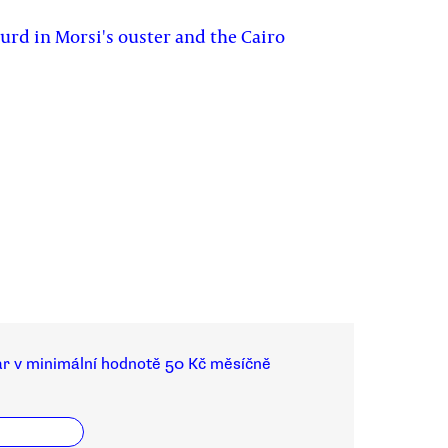
urd in Morsi's ouster and the Cairo
ar v minimální hodnotě 50 Kč měsíčně