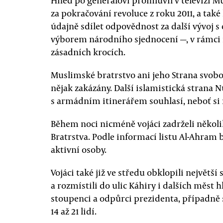
Hned po generálovi promluvil v televizi M
za pokračování revoluce z roku 2011, a ta
údajně sdílet odpovědnost za další vývoj 
výborem národního sjednocení —, v rámci 
zásadních krocích.
Muslimské bratrstvo ani jeho Strana svob
nějak zakázány. Další islamistická strana N
s armádním itinerářem souhlasí, neboť si n
Během noci nicméně vojáci zadrželi několi
Bratrstva. Podle informací listu Al-Ahram 
aktivní osoby.
Vojáci také již ve středu obklopili největ
a rozmístili do ulic Káhiry i dalších měst 
stoupenci a odpůrci prezidenta, případn
14 až 21 lidí.