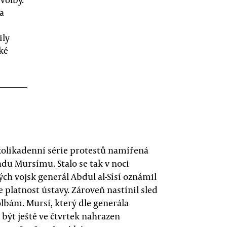
a
ily
ké
olikadenní série protestů namířená
 Mursímu. Stalo se tak v noci
kých vojsk generál Abdul al-Sísí oznámil
 platnost ústavy. Zároveň nastínil sled
lbám. Mursí, který dle generála
být ještě ve čtvrtek nahrazen