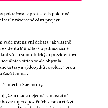
aby pokračoval v protestech poklidně
 Sísí v závěrečné části projevu.
í vede intenzivní debata, jak vlastně
rezidenta Mursího šlo jednoznačně
lání všech stanic blízkých prezidentovu
ociálních sítích se ale objevila
aně ústavy a výdobytků revoluce“ proti
o časů temna“.
eré americké agentury.
ují, že armáda nejedná samostatně.
ího zástupci opozičních stran a církví.