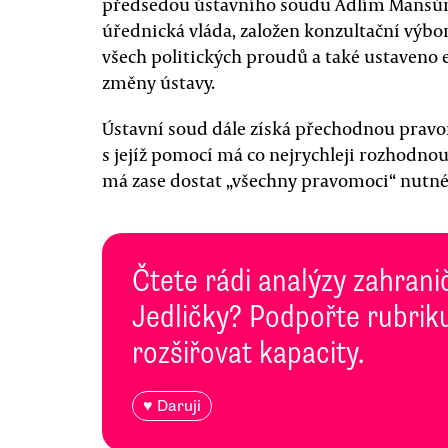
předsedou ústavního soudu Adlím Mansúr
úřednická vláda, založen konzultační výb
všech politických proudů a také ustaveno e
změny ústavy.
Ústavní soud dále získá přechodnou pravo
s jejíž pomocí má co nejrychleji rozhodno
má zase dostat „všechny pravomoci“ nutné
Čtete rádi analýzy zahranič
Jedličky? Podpořte rubriku
rozšiřovat kapacity.
♥ Daruji