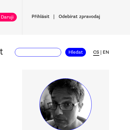
Přihlásit
|
Odebírat
zpravodaj
 Daruji
t
Hledat
CS
|
EN