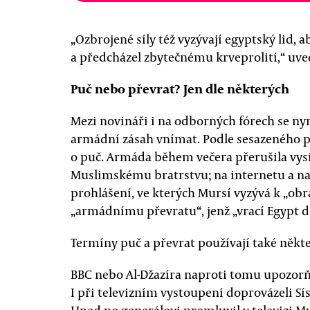
„Ozbrojené síly též vyzývají egyptský lid, 
a předcházel zbytečnému krveprolití,“ uvedl
Puč nebo převrat? Jen dle některých
Mezi novináři i na odborných fórech se nyn
armádní zásah vnímat. Podle sesazeného p
o puč. Armáda během večera přerušila vysí
Muslimskému bratrstvu; na internetu a na s
prohlášení, ve kterých Mursí vyzývá k „obr
„armádnímu převratu“, jenž „vrací Egypt d
Termíny puč a převrat používají také někt
BBC nebo Al-Džazíra naproti tomu upozorň
I při televizním vystoupení doprovázeli Sís