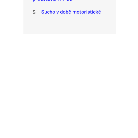
5.
Sucho v době motoristické