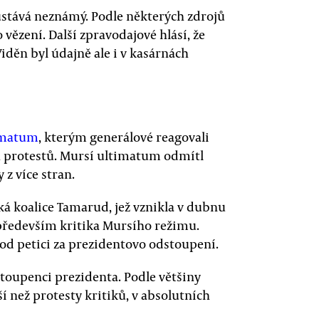
ává neznámý. Podle některých zdrojů
vězení. Další zpravodajové hlásí, že
iděn byl údajně ale i v kasárnách
imatum
, kterým generálové reagovali
 protestů. Mursí ultimatum odmítl
 z více stran.
ká koalice Tamarud, jež vznikla v dubnu
 především kritika Mursího režimu.
pod petici za prezidentovo odstoupení.
stoupenci prezidenta. Podle většiny
 než protesty kritiků, v absolutních