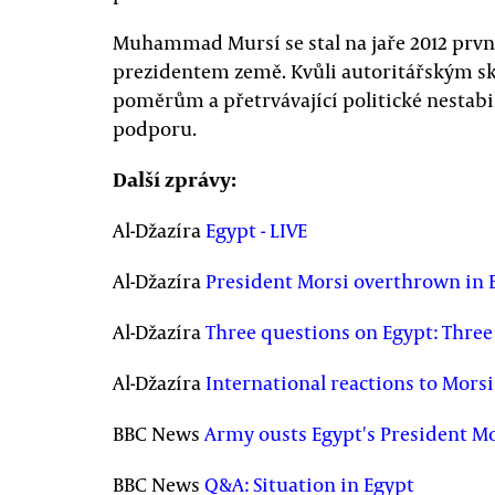
Muhammad Mursí se stal na jaře 2012 pr
prezidentem země. Kvůli autoritářským sk
poměrům a přetrvávající politické nestabil
podporu.
Další zprávy:
Al-Džazíra
Egypt - LIVE
Al-Džazíra
President Morsi overthrown in 
Al-Džazíra
Three questions on Egypt: Three
Al-Džazíra
International reactions to Mors
BBC News
Army ousts Egypt's President M
BBC News
Q&A: Situation in Egypt