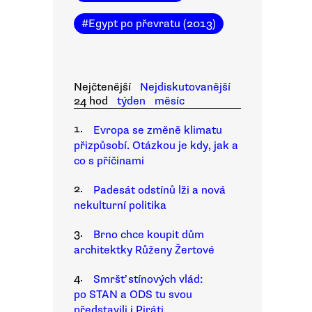
#
Egypt po převratu (2013)
Nejčtenější
Nejdiskutovanější
24 hod
týden
měsíc
1.
Evropa se změně klimatu
přizpůsobí. Otázkou je kdy, jak a
co s příčinami
2.
Padesát odstínů lži a nová
nekulturní politika
3.
Brno chce koupit dům
architektky Růženy Žertové
4.
Smršť stínových vlád:
po STAN a ODS tu svou
představili i Piráti