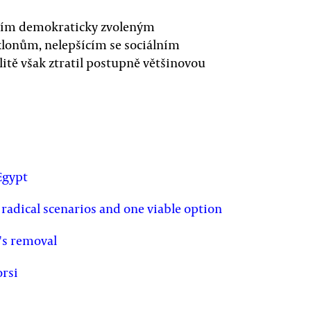
vním demokraticky zvoleným
lonům, nelepšícím se sociálním
itě však ztratil postupně většinovou
Egypt
 radical scenarios and one viable option
i's removal
orsi