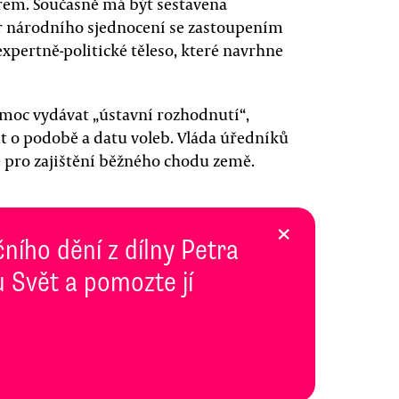
em. Současně má být sestavena
or národního sjednocení se zastoupením
xpertně-politické těleso, které navrhne
moc vydávat „ústavní rozhodnutí“,
ut o podobě a datu voleb. Vláda úředníků
 pro zajištění běžného chodu země.
×
ního dění z dílny Petra
 Svět a pomozte jí