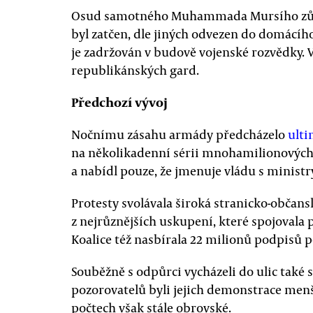
Osud samotného Muhammada Mursího zůst
byl zatčen, dle jiných odvezen do domácího 
je zadržován v budově vojenské rozvědky. V
republikánských gard.
Předchozí vývoj
Nočnímu zásahu armády předcházelo
ult
na několikadenní sérii mnohamilionových
a nabídl pouze, že jmenuje vládu s ministry
Protesty svolávala široká stranicko-občans
z nejrůznějších uskupení, které spojovala
Koalice též nasbírala 22 milionů podpisů 
Souběžně s odpůrci vycházeli do ulic také 
pozorovatelů byli jejich demonstrace menší
počtech však stále obrovské.