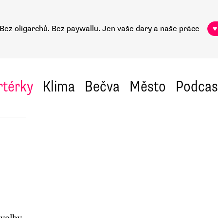
Bez oligarchů. Bez paywallu.
Jen vaše dary a naše práce
♥
rtérky
Klima
Bečva
Město
Podcas
volby.