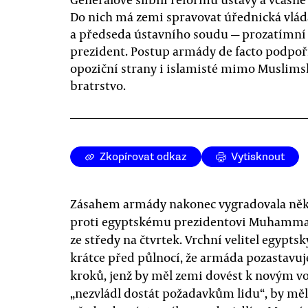
Do nich má zemi spravovat úřednická vlád
a předseda ústavního soudu — prozatímní
prezident. Postup armády de facto podpoř
opoziční strany i islamisté mimo Muslims
bratrstvo.
Zkopírovat odkaz
Vytisknout
Zásahem armády nakonec vygradovala něk
proti egyptskému prezidentovi Muhammadu
ze středy na čtvrtek. Vrchní velitel egypts
krátce před půlnocí, že armáda pozastavuje
kroků, jenž by měl zemi dovést k novým vo
„nezvládl dostát požadavkům lidu“, by měl 