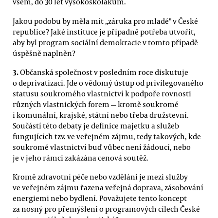
všem, do 30 let vysokoškolákům.
Jakou podobu by měla mít „záruka pro mladé" v České
republice? Jaké instituce je případně potřeba utvořit,
aby byl program sociální demokracie v tomto případě
úspěšně naplněn?
3.
Občanská společnost v posledním roce diskutuje
o deprivatizaci. Jde o vědomý ústup od privilegovaného
statusu soukromého vlastnictví k podpoře rovnosti
různých vlastnických forem — kromě soukromé
i komunální, krajské, státní nebo třeba družstevní.
Součástí této debaty je definice majetku a služeb
fungujících tzv. ve veřejném zájmu, tedy takových, kde
soukromé vlastnictví buď vůbec není žádoucí, nebo
je v jeho rámci zakázána cenová soutěž.
Kromě zdravotní péče nebo vzdělání je mezi služby
ve veřejném zájmu řazena veřejná doprava, zásobování
energiemi nebo bydlení. Považujete tento koncept
za nosný pro přemýšlení o programových cílech České