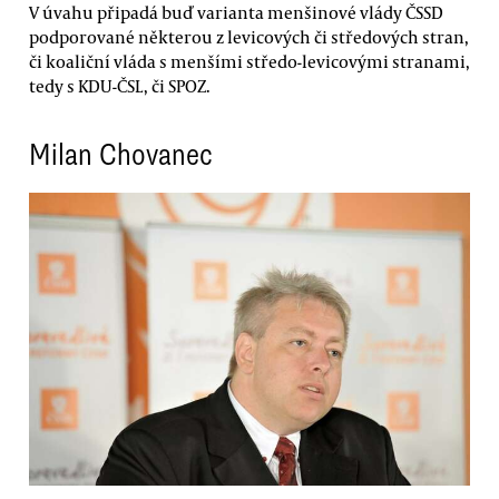
V úvahu připadá buď varianta menšinové vlády ČSSD
podporované některou z levicových či středových stran,
či koaliční vláda s menšími středo-levicovými stranami,
tedy s KDU-ČSL, či SPOZ.
Milan Chovanec