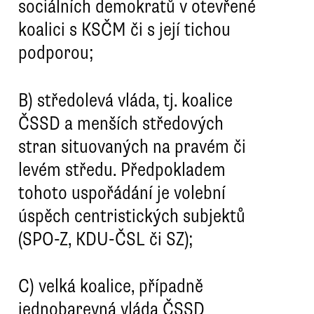
sociálních demokratů v otevřené
koalici s KSČM či s její tichou
podporou;
B)
středolevá vláda, tj. koalice
ČSSD a menších středových
stran situovaných na pravém či
levém středu. Předpokladem
tohoto uspořádání je volební
úspěch centristických subjektů
(SPO-Z, KDU-ČSL či SZ);
C)
velká koalice, případně
jednobarevná vláda ČSSD