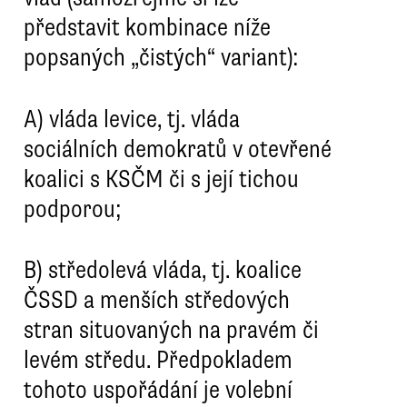
představit kombinace níže
popsaných „čistých“ variant):
A)
vláda levice, tj. vláda
sociálních demokratů v otevřené
koalici s KSČM či s její tichou
podporou;
B)
středolevá vláda, tj. koalice
ČSSD a menších středových
stran situovaných na pravém či
levém středu. Předpokladem
tohoto uspořádání je volební