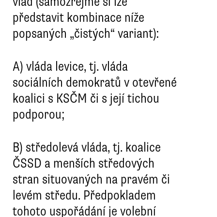
vlád (samozřejmě si lze
představit kombinace níže
popsaných „čistých“ variant):
A)
vláda levice, tj. vláda
sociálních demokratů v otevřené
koalici s KSČM či s její tichou
podporou;
B)
středolevá vláda, tj. koalice
ČSSD a menších středových
stran situovaných na pravém či
levém středu. Předpokladem
tohoto uspořádání je volební