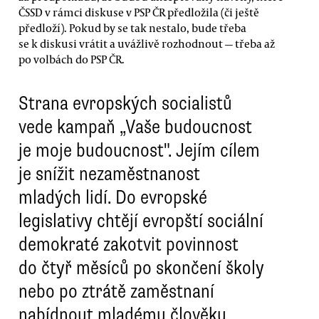
ČSSD v rámci diskuse v PSP ČR předložila (či ještě
předloží). Pokud by se tak nestalo, bude třeba
se k diskusi vrátit a uvážlivě rozhodnout — třeba až
po volbách do PSP ČR.
Strana evropských socialistů
vede kampaň „Vaše budoucnost
je moje budoucnost". Jejím cílem
je snížit nezaměstnanost
mladých lidí. Do evropské
legislativy chtějí evropští sociální
demokraté zakotvit povinnost
do čtyř měsíců po skončení školy
nebo po ztrátě zaměstnaní
nabídnout mladému člověku