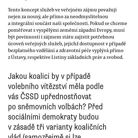
Tento koncept služeb ve veřejném zájmu považuji
nejen za nosný, ale přímo za neodmyslitelnou
a integrální součást naší společnosti. Pokud se chceme
poměřovat s vyspělými zeměmi západní Evropy, musí
být povinností i zájmem státu zajistit potřebnou
úroveň veřejných služeb, jejichž dostupnost v případě
bezplatného vzdělání a zdravotní péče vyplývá přímo
z Ústavy, respektive Listiny základních práv a svobod.
Jakou koalici by v případě
volebního vítězství měla podle
vás ČSSD upřednostňovat
po sněmovních volbách? Před
sociálními demokraty budou
v zásadě tři varianty koaličních
vlád (samozřejmě si lze