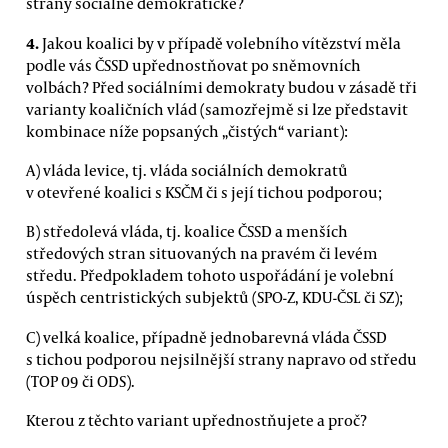
strany sociálně demokratické?
4.
Jakou koalici by v případě volebního vítězství měla
podle vás ČSSD upřednostňovat po sněmovních
volbách? Před sociálními demokraty budou v zásadě tři
varianty koaličních vlád (samozřejmě si lze představit
kombinace níže popsaných „čistých“ variant):
A) vláda levice, tj. vláda sociálních demokratů
v otevřené koalici s KSČM či s její tichou podporou;
B) středolevá vláda, tj. koalice ČSSD a menších
středových stran situovaných na pravém či levém
středu. Předpokladem tohoto uspořádání je volební
úspěch centristických subjektů (SPO-Z, KDU-ČSL či SZ);
C) velká koalice, případně jednobarevná vláda ČSSD
s tichou podporou nejsilnější strany napravo od středu
(TOP 09 či ODS).
Kterou z těchto variant upřednostňujete a proč?