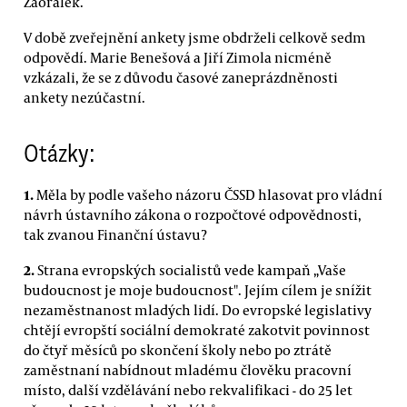
Zaorálek.
V době zveřejnění ankety jsme obdrželi celkově sedm
odpovědí. Marie Benešová a Jiří Zimola nicméně
vzkázali, že se z důvodu časové zaneprázdněnosti
ankety nezúčastní.
Otázky:
1.
Měla by podle vašeho názoru ČSSD hlasovat pro vládní
návrh ústavního zákona o rozpočtové odpovědnosti,
tak zvanou Finanční ústavu?
2.
Strana evropských socialistů vede kampaň „Vaše
budoucnost je moje budoucnost". Jejím cílem je snížit
nezaměstnanost mladých lidí. Do evropské legislativy
chtějí evropští sociální demokraté zakotvit povinnost
do čtyř měsíců po skončení školy nebo po ztrátě
zaměstnaní nabídnout mladému člověku pracovní
místo, další vzdělávání nebo rekvalifikaci - do 25 let