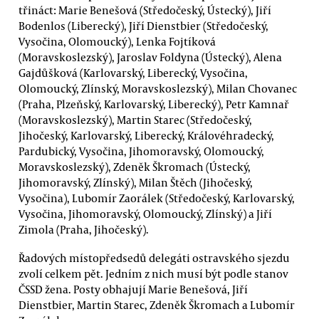
třináct: Marie Benešová (Středočeský, Ústecký), Jiří
Bodenlos (Liberecký), Jiří Dienstbier (Středočeský,
Vysočina, Olomoucký), Lenka Fojtíková
(Moravskoslezský), Jaroslav Foldyna (Ústecký), Alena
Gajdůšková (Karlovarský, Liberecký, Vysočina,
Olomoucký, Zlínský, Moravskoslezský), Milan Chovanec
(Praha, Plzeňský, Karlovarský, Liberecký), Petr Kamnař
(Moravskoslezský), Martin Starec (Středočeský,
Jihočeský, Karlovarský, Liberecký, Královéhradecký,
Pardubický, Vysočina, Jihomoravský, Olomoucký,
Moravskoslezský), Zdeněk Škromach (Ústecký,
Jihomoravský, Zlínský), Milan Štěch (Jihočeský,
Vysočina), Lubomír Zaorálek (Středočeský, Karlovarský,
Vysočina, Jihomoravský, Olomoucký, Zlínský) a Jiří
Zimola (Praha, Jihočeský).
Řadových místopředsedů delegáti ostravského sjezdu
zvolí celkem pět. Jedním z nich musí být podle stanov
ČSSD žena. Posty obhajují Marie Benešová, Jiří
Dienstbier, Martin Starec, Zdeněk Škromach a Lubomír