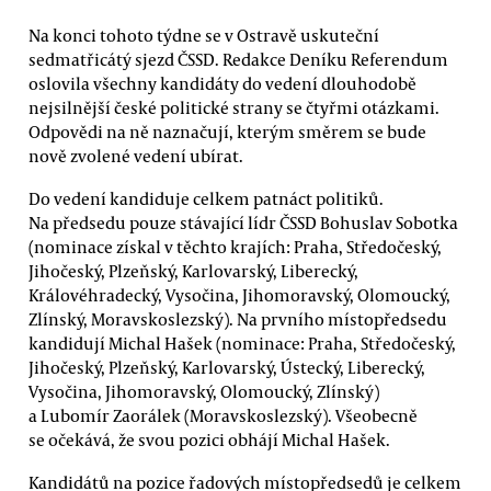
Na konci tohoto týdne se v Ostravě uskuteční
sedmatřicátý sjezd ČSSD. Redakce Deníku Referendum
oslovila všechny kandidáty do vedení dlouhodobě
nejsilnější české politické strany se čtyřmi otázkami.
Odpovědi na ně naznačují, kterým směrem se bude
nově zvolené vedení ubírat.
Do vedení kandiduje celkem patnáct politiků.
Na předsedu pouze stávající lídr ČSSD Bohuslav Sobotka
(nominace získal v těchto krajích: Praha, Středočeský,
Jihočeský, Plzeňský, Karlovarský, Liberecký,
Královéhradecký, Vysočina, Jihomoravský, Olomoucký,
Zlínský, Moravskoslezský). Na prvního místopředsedu
kandidují Michal Hašek (nominace: Praha, Středočeský,
Jihočeský, Plzeňský, Karlovarský, Ústecký, Liberecký,
Vysočina, Jihomoravský, Olomoucký, Zlínský)
a Lubomír Zaorálek (Moravskoslezský). Všeobecně
se očekává, že svou pozici obhájí Michal Hašek.
Kandidátů na pozice řadových místopředsedů je celkem