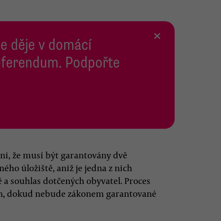
×
se děje v domácí
 Referendum. Podpořte
eni, že musí být garantovány dvě
ho úložiště, aniž je jedna z nich
 a souhlas dotčených obyvatel. Proces
ven, dokud nebude zákonem garantované