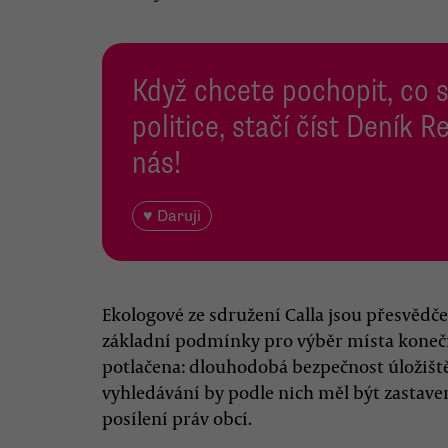
Když chcete pochopit, co 
politice, stačí číst Deník
nás!
♥ Daruji
Ekologové ze sdružení Calla jsou přesvědč
základní podmínky pro výběr místa konečné
potlačena: dlouhodobá bezpečnost úložiště
vyhledávání by podle nich měl být zasta
posílení práv obcí.