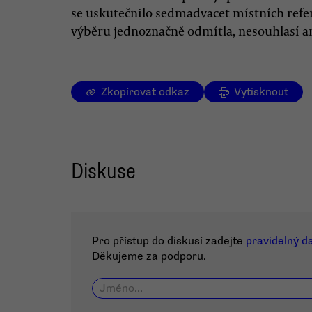
se uskutečnilo sedmadvacet místních refere
výběru jednoznačně odmítla, nesouhlasí a
Zkopírovat odkaz
Vytisknout
Diskuse
Pro přístup do diskusí zadejte
pravidelný d
Děkujeme za podporu.