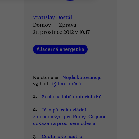
Vratislav Dostál
Domov
→
Zpráva
21. prosince 2012 v 10.17
#
Jaderná energetika
Nejčtenější
Nejdiskutovanější
24 hod
týden
měsíc
1.
Sucho v době motoristické
2.
Tři a půl roku vládní
zmocněnkyní pro Romy: Co jsme
dokázali a proč jsem odešla
3.
Ceuta jako nástroj