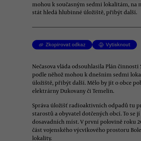
mohou k současným sedmi lokalitám, na n
stát hledá hlubinné úložiště, přibýt další.
Zkopírovat odkaz
Vytisknout
Nečasova vláda odsouhlasila Plán činnosti
podle něhož mohou k dnešním sedmi lokali
úložiště, přibýt další. Mělo by jít o obce po
elektrárny Dukovany či Temelín.
Správa úložišť radioaktivních odpadů tu 
starostů a obyvatel dotčených obcí. To se j
dosavadních míst. V první polovině roku 2
část vojenského výcvikového prostoru Bolet
lokality.