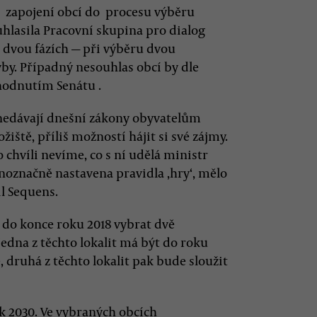
o zapojení obcí do procesu výběru
hlasila Pracovní skupina pro dialog
e dvou fázích — při výběru dvou
vby. Případný nesouhlas obcí by dle
hodnutím Senátu .
 nedávají dnešní zákony obyvatelům
iště, příliš možností hájit si své zájmy.
 chvíli nevíme, co s ní udělá ministr
noznačně nastavena pravidla ,hry‘, mělo
il Sequens.
 do konce roku 2018 vybrat dvě
 Jedna z těchto lokalit má být do roku
 druhá z těchto lokalit pak bude sloužit
k 2030. Ve vybraných obcích