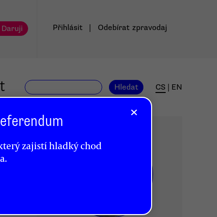
Přihlásit
|
Odebírat
zpravodaj
 Daruji
t
Hledat
CS
|
EN
×
 Referendum
terý zajistí hladký chod
a.