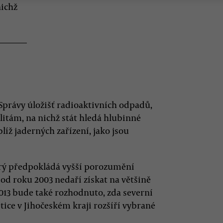
ichž
 Správy úložišť radioaktivních odpadů,
tám, na nichž stát hledá hlubinné
blíž jaderných zařízení, jako jsou
prý předpokládá vyšší porozumění
í od roku 2003 nedaří získat na většině
013 bude také rozhodnuto, zda severní
ice v Jihočeském kraji rozšíří vybrané