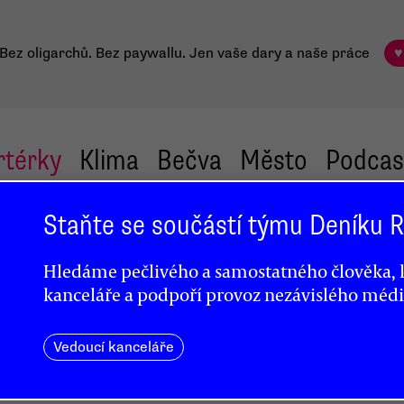
Bez oligarchů. Bez paywallu.
Jen vaše dary a naše práce
♥
rtérky
Klima
Bečva
Město
Podcas
Staňte se součástí týmu Deníku
Hledáme pečlivého a samostatného člověka, k
kanceláře a podpoří provoz nezávislého médi
Vedoucí kanceláře
Správy
ž