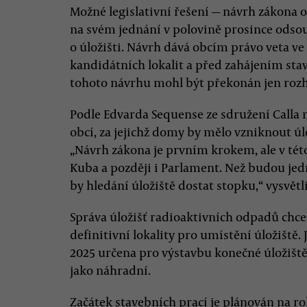
Možné legislativní řešení — návrh zákona 
na svém jednání v polovině prosince odsou
o úložišti. Návrh dává obcím právo veta v
kandidátních lokalit a před zahájením sta
tohoto návrhu mohl být překonán jen roz
Podle Edvarda Sequense ze sdružení Calla
obcí, za jejichž domy by mělo vzniknout úlož
„Návrh zákona je prvním krokem, ale v této
Kuba a později i Parlament. Než budou jed
by hledání úložiště dostat stopku,“ vysvětl
Správa úložišť radioaktivních odpadů chce
definitivní lokality pro umístění úložiště.
2025 určena pro výstavbu konečné úložiště,
jako náhradní.
Začátek stavebních prací je plánován na ro