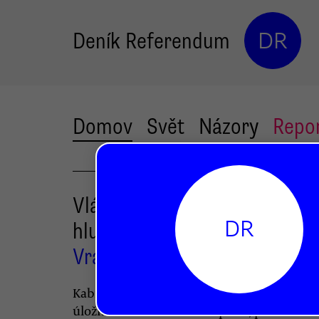
Deník Referendum
DR
Domov
Svět
Názory
Repo
Vláda hledá další lokality pro
DR
hlubinné úložiště
Vratislav Dostál
Kabinet Petra Nečase přijal Plán činnosti 
úložišť radioaktivních odpadů, podle něho