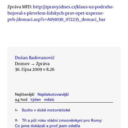
Zpráva MFD:
http://zpravy.idnes.cz/klaus-uz-podruhe-
bojoval-s-plevelem-lidskych-prav-opet-uspesne-
pvh-/domaci.asp?c=A091030_072235_domaci_bar
Dušan Radovanovič
Domov
→
Zpráva
30. října 2009 v 8.26
Nejčtenější
Nejdiskutovanější
24 hod
týden
měsíc
1.
Sucho v době motoristické
2.
Tři a půl roku vládní zmocněnkyní pro Romy:
Co jsme dokázali a proč jsem odešla