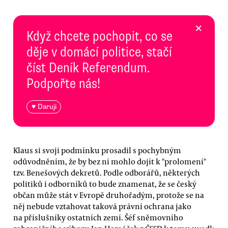
×
Když chcete pochopit, co se
děje v domácí politice, stačí
číst Deník Referendum.
Podpořte nás!
♥ Daruji
Klaus si svoji podmínku prosadil s pochybným
odůvodněním, že by bez ní mohlo dojít k "prolomení"
tzv. Benešových dekretů. Podle odborářů, některých
politiků i odborníků to bude znamenat, že se český
občan může stát v Evropě druhořadým, protože se na
něj nebude vztahovat taková právní ochrana jako
na příslušníky ostatních zemí. Šéf sněmovního