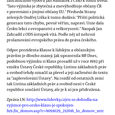
zahraničního výboru Jan Hamáček z ČSSD k tomu uvedl:
"Tato výjimka je zbytečná a znevýhodňuje občany ČR
v porovnání s jinými občany EU." Předseda Strany
zelených Ondřej Liška k tomu dodává: "Příští politická
generace tuto chybu, pevně věřím, napraví. Unie dala
Česku lekci z evropanství a velkorysosti." Naopak Jan
Zahradil z ODS ústupek vítá. Podle něj už nehrozí
prolamování evropského práva do práva českého.
Odpor prezidenta Klause k lidským a občanským
právům je dlouho známý. Jak upozornila MF Dnes,
podobnou výjimku si Klaus prosadil už v roce 1992 při
vzniku Ústavy České republiky. Listinu základních práv
a svobod tehdy označil za plevel a její začlenění do textu
za "zaplevelování Ústavy". Na rozdíl od ostatních zemí
tak Listina základních práv a svobod není v České
republice součástí Ústavy, ale je k ní jen přidružená.
Zpráva LN:
http://www.lidovky.cz/eu-se-dohodla-na-
vyjimce-pro-cesko-klaus-je-spokojen-
fx9-/ln_domov.asp?c=A091029_212016_ln_domov_mtr