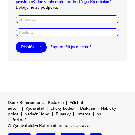
pravidelný dar v minimální hodnotě 50 Kč měsíčně
Děkujeme za podporu.
Přihlásit →
Zapomněli jste heslo?
Deník Referendum:
Redakce
|
Všichni
autoři
|
Vydavatel
|
Etický kodex
|
Diskuse
|
Nabídky
práce
|
Nadační fond
|
Bluesky
|
Inzerce
|
null
|
Partneři
© Vydavatelství Referendum, s. r. o., 2020.