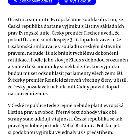
Zkopírovat odkaz
Vytisknout
Účastníci summitu Evropské unie souhlasili s tím, že
Česká republika dostane výjimku z Listiny základních
práv Evropské unie. Český premiér Fischer uvedl, že
pokud Ústavní soud dospěje 3. listopadu k závěru, že
Lisabonská smlouva je v souladu s českým ústavním
právem, nebude již nic bránit rychlému dokončení
ratifikace. Podle jeho slov je Klaus s dohodou srozuměn
a žádné další podmínky si neklade. Českou výjimku
budou muset odsouhlasit parlamenty všech zemí EU.
Švédský premiér Reinfeld zároveň všechny členy ujistil,
že český požadavek nebude mít žádný právní dopad
na sousední země.
V České republice tedy zřejmě nebude platit evropská
Listina práv a svobod. Přesný text dohody však obě
strany stále udržují v tajnosti. Česká republika se tak
pravděpodobně přiřadí k Velké Británii a Polsku, jež
si podobnou výjimku vyjednaly už s předstihem.