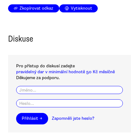
Zkopírovat odkaz
Vytisknout
Diskuse
Pro přístup do diskusí zadejte
pravidelný dar v minimální hodnotě 50 Kč měsíčně
Děkujeme za podporu.
Přihlásit →
Zapomněli jste heslo?