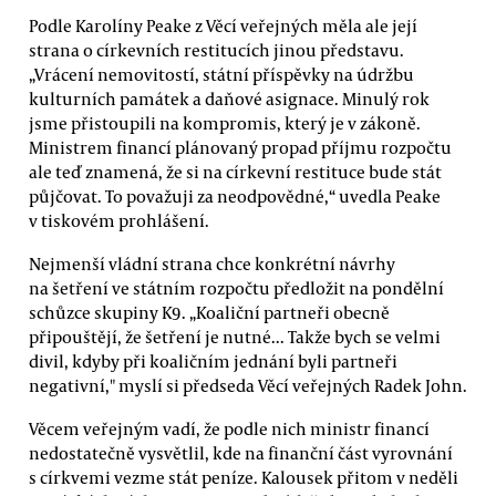
Podle Karolíny Peake z Věcí veřejných měla ale její
strana o církevních restitucích jinou představu.
„Vrácení nemovitostí, státní příspěvky na údržbu
kulturních památek a daňové asignace. Minulý rok
jsme přistoupili na kompromis, který je v zákoně.
Ministrem financí plánovaný propad příjmu rozpočtu
ale teď znamená, že si na církevní restituce bude stát
půjčovat. To považuji za neodpovědné,“ uvedla Peake
v tiskovém prohlášení.
Nejmenší vládní strana chce konkrétní návrhy
na šetření ve státním rozpočtu předložit na pondělní
schůzce skupiny K9. „Koaliční partneři obecně
připouštějí, že šetření je nutné... Takže bych se velmi
divil, kdyby při koaličním jednání byli partneři
negativní," myslí si předseda Věcí veřejných Radek John.
Věcem veřejným vadí, že podle nich ministr financí
nedostatečně vysvětlil, kde na finanční část vyrovnání
s církvemi vezme stát peníze. Kalousek přitom v neděli