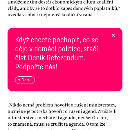
a můžeme tím dostát ekonomickým cílům koaliční
vlády, aniž by se to dotklo kapes daňových poplatníků,“
uvedla v sobotu nejmenší koaliční strana.
×
Když chcete pochopit, co se
děje v domácí politice, stačí
číst Deník Referendum.
Podpořte nás!
♥ Daruji
„Nikdo nemá problém hovořit o rušení ministerstev,
nicméně je potřeba hovořit o rušení agend. Zrušíte-li
ministerstvo a necháte-li agendu, neušetříte nic,
to znamená, musí se zručit ta agenda. O tom lze