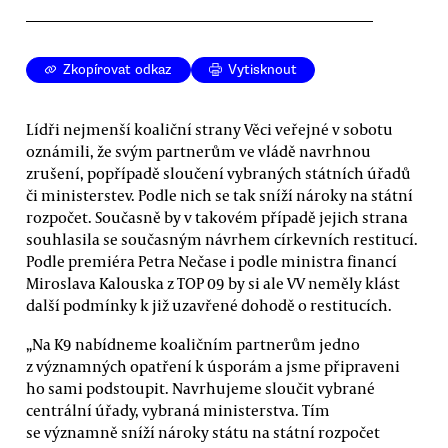
Zkopírovat odkaz
Vytisknout
Lídři nejmenší koaliční strany Věci veřejné v sobotu
oznámili, že svým partnerům ve vládě navrhnou
zrušení, popřípadě sloučení vybraných státních úřadů
či ministerstev. Podle nich se tak sníží nároky na státní
rozpočet. Současně by v takovém případě jejich strana
souhlasila se současným návrhem církevních restitucí.
Podle premiéra Petra Nečase i podle ministra financí
Miroslava Kalouska z TOP 09 by si ale VV neměly klást
další podmínky k již uzavřené dohodě o restitucích.
„Na K9 nabídneme koaličním partnerům jedno
z významných opatření k úsporám a jsme připraveni
ho sami podstoupit. Navrhujeme sloučit vybrané
centrální úřady, vybraná ministerstva. Tím
se významně sníží nároky státu na státní rozpočet