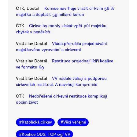
ČTK, Dostál
Komise navrhuje vrátit církvím 56 %
majetku a doplatit 59 miliard korun
ČTK
Církve by mohly získat zpět půl majetku,
zbytek v penězích
Vratislav Dostál
Vláda přerušila projednávání
majetkového vyrovnání s církvemi
Vratislav Dostál
Restituce projednají lídři koalice
ve formátu K9
Vratislav Dostál
VV nadále váhají s podporou
církevních restitucí. A navrhují kompromis
ČTK
Nedořešené církevní restituce komplikují
obcím život
#
Katolická církev
#
Věci veřejné
#
Koalice ODS, TOP 09, VV