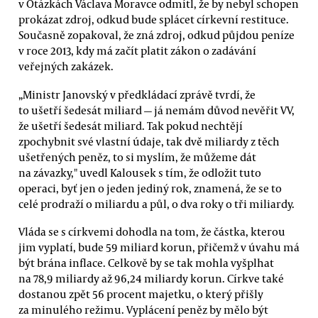
v Otázkách Václava Moravce odmítl, že by nebyl schopen
prokázat zdroj, odkud bude splácet církevní restituce.
Současně zopakoval, že zná zdroj, odkud půjdou peníze
v roce 2013, kdy má začít platit zákon o zadávání
veřejných zakázek.
„Ministr Janovský v předkládací zprávě tvrdí, že
to ušetří šedesát miliard — já nemám důvod nevěřit VV,
že ušetří šedesát miliard. Tak pokud nechtějí
zpochybnit své vlastní údaje, tak dvě miliardy z těch
ušetřených peněz, to si myslím, že můžeme dát
na závazky," uvedl Kalousek s tím, že odložit tuto
operaci, byť jen o jeden jediný rok, znamená, že se to
celé prodraží o miliardu a půl, o dva roky o tři miliardy.
Vláda se s církvemi dohodla na tom, že částka, kterou
jim vyplatí, bude 59 miliard korun, přičemž v úvahu má
být brána inflace. Celkově by se tak mohla vyšplhat
na 78,9 miliardy až 96,24 miliardy korun. Církve také
dostanou zpět 56 procent majetku, o který přišly
za minulého režimu. Vyplácení peněz by mělo být