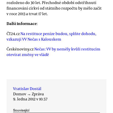
rozloženo do 30 let. Přechodné období odstřihnutí
financování církví od státního rozpočtu by mělo začít
v roce 2013 a trvat 17 let.
Další informace
:
ČT24.cz
Na restituce peníze budou, splňte dohodu,
vzkazují VV Nečas s Kalouskem
Českénoviny.cz
Nečas: VV by neměly kvůli restitucím
otevírat změny ve vládě
Vratislav Dostál
Domov
→
Zpráva
9. ledna 2012 v 10.57
Související