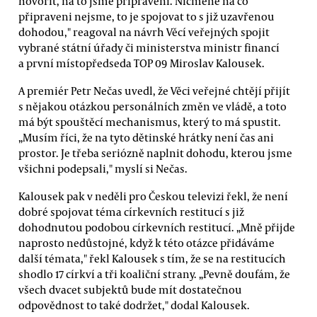
hovořit, na to jsme připraveni. Nicméně na co
připraveni nejsme, to je spojovat to s již uzavřenou
dohodou," reagoval na návrh Věcí veřejných spojit
vybrané státní úřady či ministerstva ministr financí
a první místopředseda TOP 09 Miroslav Kalousek.
A premiér Petr Nečas uvedl, že Věci veřejné chtějí přijít
s nějakou otázkou personálních změn ve vládě, a toto
má být spouštěcí mechanismus, který to má spustit.
„Musím říci, že na tyto dětinské hrátky není čas ani
prostor. Je třeba seriózně naplnit dohodu, kterou jsme
všichni podepsali," myslí si Nečas.
Kalousek pak v neděli pro Českou televizi řekl, že není
dobré spojovat téma církevních restitucí s již
dohodnutou podobou církevních restitucí. „Mně přijde
naprosto nedůstojné, když k této otázce přidáváme
další témata," řekl Kalousek s tím, že se na restitucích
shodlo 17 církví a tři koaliční strany. „Pevně doufám, že
všech dvacet subjektů bude mít dostatečnou
odpovědnost to také dodržet," dodal Kalousek.