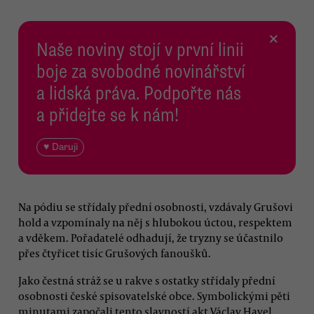
×
Naše noviny stojí v první linii
boje za svobodné novinářství
a lidská práva. Podpořte nás
a přidejte se k nám!
♥ Daruji
Na pódiu se střídaly přední osobnosti, vzdávaly Grušovi
hold a vzpomínaly na něj s hlubokou úctou, respektem
a vděkem. Pořadatelé odhadují, že tryzny se účastnilo
přes čtyřicet tisíc Grušových fanoušků.
Jako čestná stráž se u rakve s ostatky střídaly přední
osobnosti české spisovatelské obce. Symbolickými pěti
minutami započali tento slavností akt Václav Havel