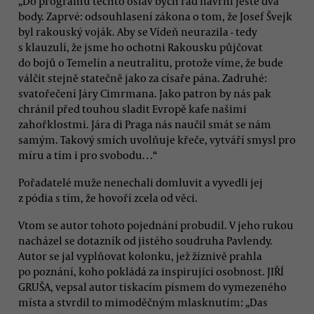
„Do programu těchto oslav bych rád navrhl ještě dva
body. Zaprvé: odsouhlasení zákona o tom, že Josef Švejk
byl rakouský voják. Aby se Vídeň neurazila - tedy
s klauzulí, že jsme ho ochotni Rakousku půjčovat
do bojů o Temelín a neutralitu, protože víme, že bude
válčit stejně statečně jako za císaře pána. Zadruhé:
svatořečení Járy Cimrmana. Jako patron by nás pak
chránil před touhou sladit Evropě kafe našimi
zahořklostmi. Jára di Praga nás naučil smát se nám
samým. Takový smích uvolňuje křeče, vytváří smysl pro
míru a tím i pro svobodu…“
Pořadatelé muže nenechali domluvit a vyvedli jej
z pódia s tím, že hovoří zcela od věci.
Vtom se autor tohoto pojednání probudil. V jeho rukou
nacházel se dotazník od jistého soudruha Pavlendy.
Autor se jal vyplňovat kolonku, jež žíznivě prahla
po poznání, koho pokládá za inspirující osobnost. JIŘÍ
GRUŠA, vepsal autor tiskacím písmem do vymezeného
místa a stvrdil to mimoděčným mlasknutím: „Das