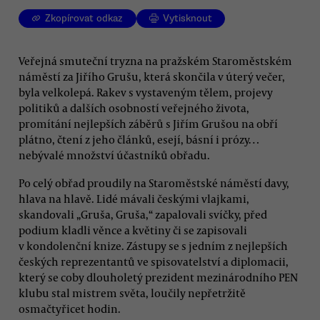
Zkopírovat odkaz
Vytisknout
Veřejná smuteční tryzna na pražském Staroměstském
náměstí za Jiřího Grušu, která skončila v úterý večer,
byla velkolepá. Rakev s vystaveným tělem, projevy
politiků a dalších osobností veřejného života,
promítání nejlepších záběrů s Jiřím Grušou na obří
plátno, čtení z jeho článků, esejí, básní i prózy…
nebývalé množství účastníků obřadu.
Po celý obřad proudily na Staroměstské náměstí davy,
hlava na hlavě. Lidé mávali českými vlajkami,
skandovali „Gruša, Gruša,“ zapalovali svíčky, před
podium kladli věnce a květiny či se zapisovali
v kondolenční knize. Zástupy se s jedním z nejlepších
českých reprezentantů ve spisovatelství a diplomacii,
který se coby dlouholetý prezident mezinárodního PEN
klubu stal mistrem světa, loučily nepřetržitě
osmačtyřicet hodin.