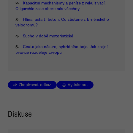
2.
Kapacitní mechanismy a peníze z rekultivací.
Oligarchie zase obere nás všechny
3.
Hlína, asfalt, beton. Co zůstane z brněnského
velodromu?
4.
Sucho v době motoristické
5.
Ceuta jako nástroj hybridního boje. Jak krajní
pravice rozděluje Evropu
Zkopírovat odkaz
Vytisknout
Diskuse