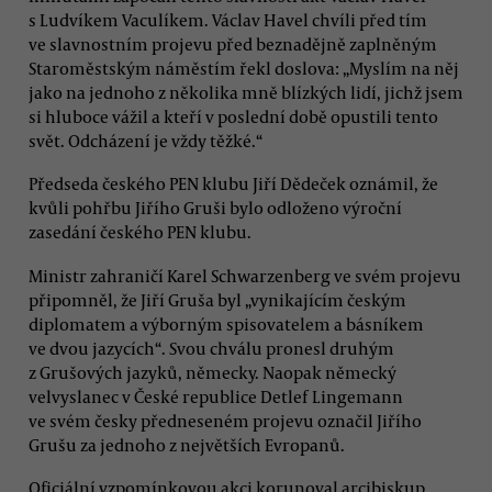
s Ludvíkem Vaculíkem. Václav Havel chvíli před tím
ve slavnostním projevu před beznadějně zaplněným
Staroměstským náměstím řekl doslova: „Myslím na něj
jako na jednoho z několika mně blízkých lidí, jichž jsem
si hluboce vážil a kteří v poslední době opustili tento
svět. Odcházení je vždy těžké.“
Předseda českého PEN klubu Jiří Dědeček oznámil, že
kvůli pohřbu Jiřího Gruši bylo odloženo výroční
zasedání českého PEN klubu.
Ministr zahraničí Karel Schwarzenberg ve svém projevu
připomněl, že Jiří Gruša byl „vynikajícím českým
diplomatem a výborným spisovatelem a básníkem
ve dvou jazycích“. Svou chválu pronesl druhým
z Grušových jazyků, německy. Naopak německý
velvyslanec v České republice Detlef Lingemann
ve svém česky předneseném projevu označil Jiřího
Grušu za jednoho z největších Evropanů.
Oficiální vzpomínkovou akci korunoval arcibiskup