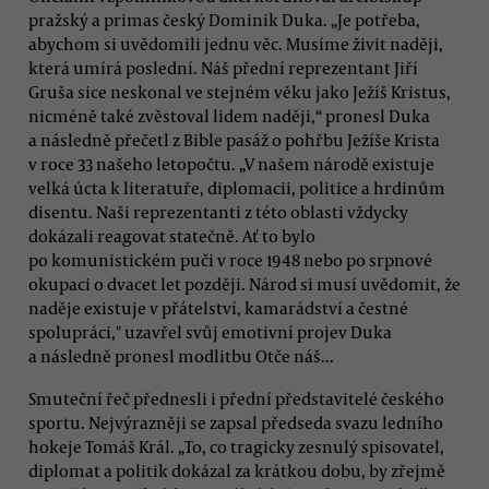
pražský a primas český Dominik Duka. „Je potřeba,
abychom si uvědomili jednu věc. Musíme živit naději,
která umírá poslední. Náš přední reprezentant Jiří
Gruša sice neskonal ve stejném věku jako Ježíš Kristus,
nicméně také zvěstoval lidem naději,“ pronesl Duka
a následně přečetl z Bible pasáž o pohřbu Ježíše Krista
v roce 33 našeho letopočtu. „V našem národě existuje
velká úcta k literatuře, diplomacii, politice a hrdinům
disentu. Naši reprezentanti z této oblasti vždycky
dokázali reagovat statečně. Ať to bylo
po komunistickém puči v roce 1948 nebo po srpnové
okupaci o dvacet let později. Národ si musí uvědomit, že
naděje existuje v přátelství, kamarádství a čestné
spolupráci," uzavřel svůj emotivní projev Duka
a následně pronesl modlitbu Otče náš...
Smuteční řeč přednesli i přední představitelé českého
sportu. Nejvýrazněji se zapsal předseda svazu ledního
hokeje Tomáš Král. „To, co tragicky zesnulý spisovatel,
diplomat a politik dokázal za krátkou dobu, by zřejmě