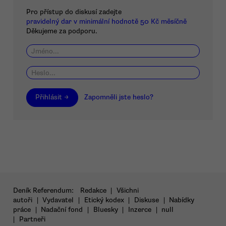
Pro přístup do diskusí zadejte
pravidelný dar v minimální hodnotě 50 Kč měsíčně
Děkujeme za podporu.
Přihlásit →
Zapomněli jste heslo?
Deník Referendum:
Redakce
|
Všichni
autoři
|
Vydavatel
|
Etický kodex
|
Diskuse
|
Nabídky
práce
|
Nadační fond
|
Bluesky
|
Inzerce
|
null
|
Partneři