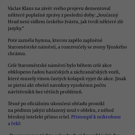
Václav Klaus na závěr svého projevu dementoval
některé poplašné zprávy z poslední doby: „Současný
Hrad není sídlem českého žvástu, jak tvrdí některé zlé
jazyky.“
Poté zazněla hymna, kterou zapělo zaplněné
Staroměstské náměstí, a rozezvučely se zvony Týnského
chrámu.
Celé Staroměstské náměstí bylo během celé akce
obklopeno řadou hasičských a záchranářských vozů,
které musely vinou častých kolapsů vyjet do akce. Jinak
se pietní akt obešel navzdory vysokému počtu
návštěvníků bez větších problémů.
Těsně po oficiálním ukončení obřadu pronikl
na pódium jakýsi uhlazený muž v obleku, z něhož
břeskný intelekt přímo sršel.
Přistoupil k mikrofonu
a řekl
: