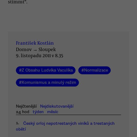
stimmt“.
František Kostlán
Domov
→
Sloupek
9. listopadu 2011 v 8.35
#
Z Obsahu Ludvíka Vaculíka
#
Normalizace
#
Komunismus a minulý režim
Nejčtenější
Nejdiskutovanější
24 hod
týden
měsíc
1.
Český orloj nepotrestaných viníků a trestaných
obětí