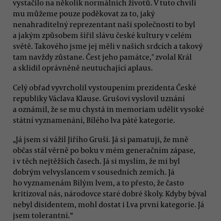
vystačilo na několik normálních životů. V tuto chvíli
mu můžeme pouze poděkovat za to, jaký
nenahraditelný reprezentant naší společnosti to byl
a jakým způsobem šířil slávu české kultury v celém
světě. Takového jsme jej měli v našich srdcích a takový
tam navždy zůstane. Čest jeho památce," zvolal Král
a sklidil oprávněně neutuchající aplaus.
Celý obřad vyvrcholil vystoupením prezidenta České
republiky Václava Klause. Grušovi vyslovil uznání
a oznámil, že se mu chystá in memoriam udělit vysoké
státní vyznamenání, Bílého lva páté kategorie.
„Já jsem si vážil Jiřího Gruši. Já si pamatuji, že mně
občas stál věrně po boku v mém generačním zápase,
i v těch nejtěžších časech. Já si myslím, že mi byl
dobrým velvyslancem v sousedních zemích. Já
ho vyznamenám Bílým lvem, a to přesto, že často
kritizoval nás, národovce staré dobré školy. Kdyby býval
nebyl disidentem, mohl dostat i Lva první kategorie. Já
jsem tolerantní.“