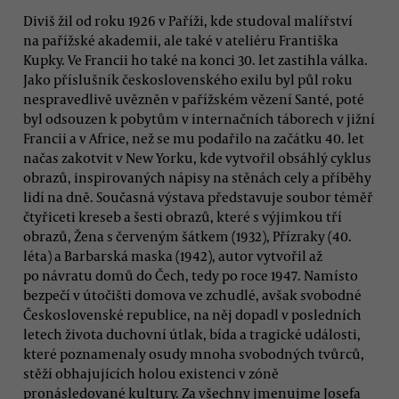
Diviš žil od roku 1926 v Paříži, kde studoval malířství
na pařížské akademii, ale také v ateliéru Františka
Kupky. Ve Francii ho také na konci 30. let zastihla válka.
Jako příslušník československého exilu byl půl roku
nespravedlivě uvězněn v pařížském vězení Santé, poté
byl odsouzen k pobytům v internačních táborech v jižní
Francii a v Africe, než se mu podařilo na začátku 40. let
načas zakotvit v New Yorku, kde vytvořil obsáhlý cyklus
obrazů, inspirovaných nápisy na stěnách cely a příběhy
lidí na dně. Současná výstava představuje soubor téměř
čtyřiceti kreseb a šesti obrazů, které s výjimkou tří
obrazů, Žena s červeným šátkem (1932), Přízraky (40.
léta) a Barbarská maska (1942), autor vytvořil až
po návratu domů do Čech, tedy po roce 1947. Namísto
bezpečí v útočišti domova ve zchudlé, avšak svobodné
Československé republice, na něj dopadl v posledních
letech života duchovní útlak, bída a tragické události,
které poznamenaly osudy mnoha svobodných tvůrců,
stěží obhajujících holou existenci v zóně
pronásledované kultury. Za všechny jmenujme Josefa