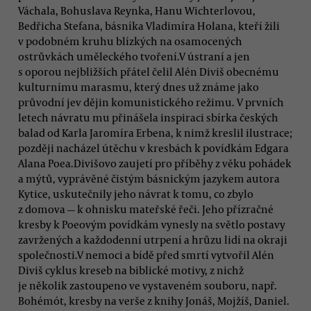
Váchala, Bohuslava Reynka, Hanu Wichterlovou,
Bedřicha Stefana, básníka Vladimíra Holana, kteří žili
v podobném kruhu blízkých na osamocených
ostrůvkách uměleckého tvoření.V ústraní a jen
s oporou nejbližších přátel čelil Alén Diviš obecnému
kulturnímu marasmu, který dnes už známe jako
průvodní jev dějin komunistického režimu. V prvních
letech návratu mu přinášela inspiraci sbírka českých
balad od Karla Jaromíra Erbena, k nimž kreslil ilustrace;
později nacházel útěchu v kresbách k povídkám Edgara
Alana Poea.Divišovo zaujetí pro příběhy z věku pohádek
a mýtů, vyprávěné čistým básnickým jazykem autora
Kytice, uskutečnily jeho návrat k tomu, co zbylo
z domova — k ohnisku mateřské řeči. Jeho přízračné
kresby k Poeovým povídkám vynesly na světlo postavy
zavržených a každodenní utrpení a hrůzu lidí na okraji
společnosti.V nemoci a bídě před smrtí vytvořil Alén
Diviš cyklus kreseb na biblické motivy, z nichž
je několik zastoupeno ve vystaveném souboru, např.
Bohémót, kresby na verše z knihy Jonáš, Mojžíš, Daniel.