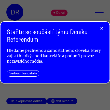
DR
♥ Daruji
×
Staňte se součástí týmu Deníku
Referendum
Obrazy a kresby Aléna Diviše
Hledáme pečlivého a samostatného člověka, který
Věra Jirousová
zajistí hladký chod kanceláře a podpoří provoz
nezávislého média.
Galerie U Betlémské kaple připravila na začátek
letošního roku setkání s fascinujícím dílem
Aléna Diviše. Jedná se o první prodejní výstavu
Vedoucí kanceláře
tohoto umělce.
Zkopírovat odkaz
Vytisknout