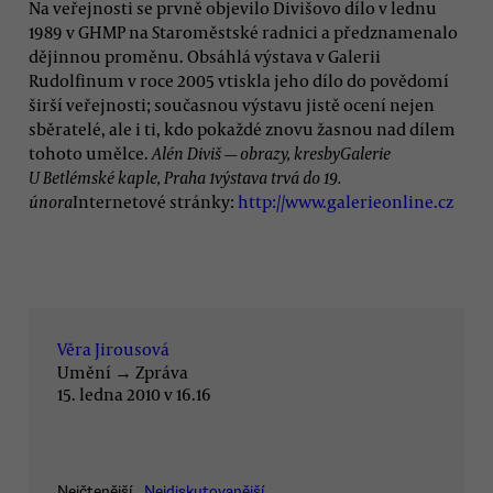
Na veřejnosti se prvně objevilo Divišovo dílo v lednu
1989 v GHMP na Staroměstské radnici a předznamenalo
dějinnou proměnu. Obsáhlá výstava v Galerii
Rudolfinum v roce 2005 vtiskla jeho dílo do povědomí
širší veřejnosti; současnou výstavu jistě ocení nejen
sběratelé, ale i ti, kdo pokaždé znovu žasnou nad dílem
tohoto umělce.
Alén Diviš — obrazy, kresby
Galerie
U Betlémské kaple, Praha 1
výstava trvá do 19.
února
Internetové stránky:
http://www.galerieonline.cz
Věra Jirousová
Umění
→
Zpráva
15. ledna 2010 v 16.16
Nejčtenější
Nejdiskutovanější