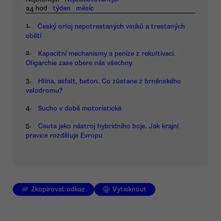
24 hod
týden
měsíc
1.
Český orloj nepotrestaných viníků a trestaných
obětí
2.
Kapacitní mechanismy a peníze z rekultivací.
Oligarchie zase obere nás všechny
3.
Hlína, asfalt, beton. Co zůstane z brněnského
velodromu?
4.
Sucho v době motoristické
5.
Ceuta jako nástroj hybridního boje. Jak krajní
pravice rozděluje Evropu
Zkopírovat odkaz
Vytisknout