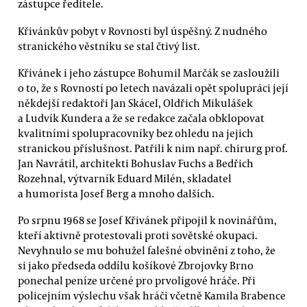
zástupce ředitele.
Křivánkův pobyt v Rovnosti byl úspěšný. Z nudného
stranického věstníku se stal čtivý list.
Křivánek i jeho zástupce Bohumil Marčák se zasloužili
o to, že s Rovností po letech navázali opět spolupráci její
někdejší redaktoři Jan Skácel, Oldřich Mikulášek
a Ludvík Kundera a že se redakce začala obklopovat
kvalitními spolupracovníky bez ohledu na jejich
stranickou příslušnost. Patřili k nim např. chirurg prof.
Jan Navrátil, architekti Bohuslav Fuchs a Bedřich
Rozehnal, výtvarník Eduard Milén, skladatel
a humorista Josef Berg a mnoho dalších.
Po srpnu 1968 se Josef Křivánek připojil k novinářům,
kteří aktivně protestovali proti sovětské okupaci.
Nevyhnulo se mu bohužel falešné obvinění z toho, že
si jako předseda oddílu košíkové Zbrojovky Brno
ponechal peníze určené pro prvoligové hráče. Při
policejním výslechu však hráči včetně Kamila Brabence