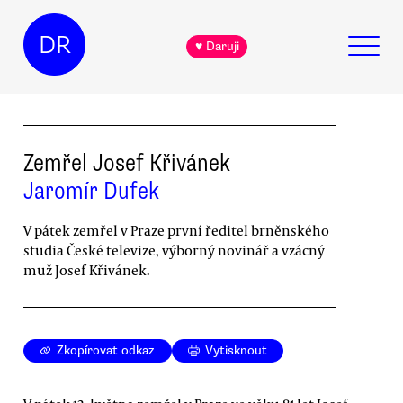
DR
♥ Daruji
Zemřel Josef Křivánek
Jaromír Dufek
V pátek zemřel v Praze první ředitel brněnského
studia České televize, výborný novinář a vzácný
muž Josef Křivánek.
Zkopírovat odkaz
Vytisknout