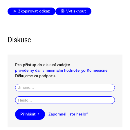
Zkopírovat odkaz
Vytisknout
Diskuse
Pro přístup do diskusí zadejte
pravidelný dar v minimální hodnotě 50 Kč měsíčně
Děkujeme za podporu.
Přihlásit →
Zapomněli jste heslo?