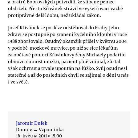
a bratrů Bobrovských potvrdili, že slíbené peníze
obdrželi. Přesto Křivánek strávil ve vyšetřovací vazbě
protiprávně delší dobu, než ukládal zákon.
Josef Křivánek se posléze odstěhoval do Prahy. Jeho
zdraví se postupně po zranění kyčelního kloubu v roce
1988 zhoršovalo. Osudný okamžik přišel v květnu 2004
v podobě mozkové mrtvice, po níž se sice lékařům
za obětavé pomoci Křivánkovy ženy Michaely podařilo
obnovit činnost mozku, pacient plně vnímal, zůstal
však ochrnut a trvale upoután na lůžko. Svůj osud nesl
statečně a až do posledních chvil se zajímal o dění u nás
i ve světě.
Jaromír Dufek
Domov
→
Vzpomínka
16. května 2011 v 18.00