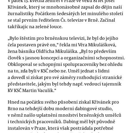
V pátek 13. května zemřel v Praze ve věku 81 let Josef
Křivánek, který se mnohonásobně zapsal do dějin naší
žurnalistiky. Počátkem šedesátých let minulého století
se stal prvním ředitelem Čs. televize v Brně. Začínal
takříkajíc na zelené louce.
„Bylo štěstím pro brněnskou televizi, že byl do jejího
čela postaven právě on,“ řekla mi Věra Mikulášková,
žena básníka Oldřicha Mikuláška. „Byl to především
člověk s jasnou koncepcí a organizačními schopnostmi.
Obklopoval se schopnými spolupracovníky bez ohledu
na to, zda byli v KSČ nebo ne. Uměl jednat s lidmi
a dovedl si získat pro své záměry rozhodující stranické
představitele, jakým byl tehdy např. vedoucí tajemník
KV KSČ Martin Vaculík.“
Hned na počátku svého působení získal Křivánek pro
Brno na tehdejší dobu moderní dabingové studio,
v němž našlo uplatnění množství brněnských umělců
i technických pracovníků. Dabing měl být původně
instalován v Praze, která však postrádala potřebné