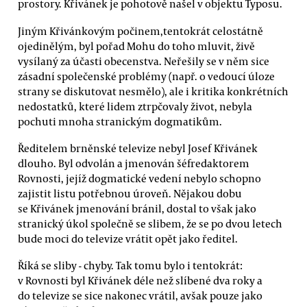
prostory. Křivánek je pohotově našel v objektu Typosu.
Jiným Křivánkovým počinem,tentokrát celostátně
ojedinělým, byl pořad Mohu do toho mluvit, živě
vysílaný za účasti obecenstva. Neřešily se v něm sice
zásadní společenské problémy (např. o vedoucí úloze
strany se diskutovat nesmělo), ale i kritika konkrétních
nedostatků, které lidem ztrpčovaly život, nebyla
pochuti mnoha stranickým dogmatikům.
Ředitelem brněnské televize nebyl Josef Křivánek
dlouho. Byl odvolán a jmenován šéfredaktorem
Rovnosti, jejíž dogmatické vedení nebylo schopno
zajistit listu potřebnou úroveň. Nějakou dobu
se Křivánek jmenování bránil, dostal to však jako
stranický úkol společně se slibem, že se po dvou letech
bude moci do televize vrátit opět jako ředitel.
Říká se sliby - chyby. Tak tomu bylo i tentokrát:
v Rovnosti byl Křivánek déle než slíbené dva roky a
do televize se sice nakonec vrátil, avšak pouze jako