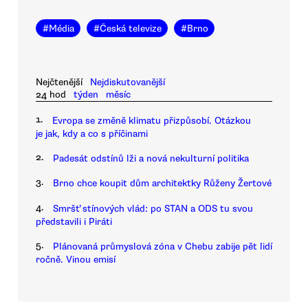
#
Média
#
Česká televize
#
Brno
Nejčtenější
Nejdiskutovanější
24 hod
týden
měsíc
1.
Evropa se změně klimatu přizpůsobí. Otázkou
je jak, kdy a co s příčinami
2.
Padesát odstínů lži a nová nekulturní politika
3.
Brno chce koupit dům architektky Růženy Žertové
4.
Smršť stínových vlád: po STAN a ODS tu svou
představili i Piráti
5.
Plánovaná průmyslová zóna v Chebu zabije pět lidí
ročně. Vinou emisí