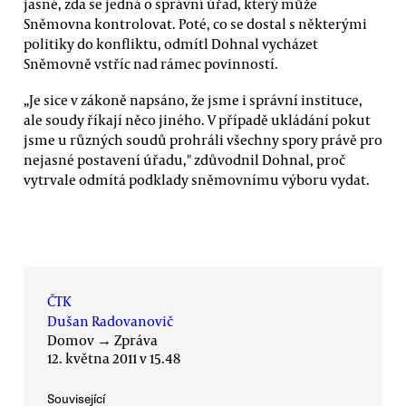
jasné, zda se jedná o správní úřad, který může
Sněmovna kontrolovat. Poté, co se dostal s některými
politiky do konfliktu, odmítl Dohnal vycházet
Sněmovně vstříc nad rámec povinností.
„Je sice v zákoně napsáno, že jsme i správní instituce,
ale soudy říkají něco jiného. V případě ukládání pokut
jsme u různých soudů prohráli všechny spory právě pro
nejasné postavení úřadu," zdůvodnil Dohnal, proč
vytrvale odmítá podklady sněmovnímu výboru vydat.
ČTK
Dušan Radovanovič
Domov
→
Zpráva
12. května 2011 v 15.48
Související