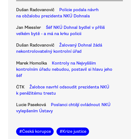
Dušan Radovanovič
Policie podala návrh
na obžalobu prezidenta NKÚ Dohnala
Jan Miessler
Šéf NKÚ Dohnal bydlel v příliš
velkém bytě - a má na krku policii
Dušan Radovanovič
Žalovaný Dohnal žádá
nekontrolovatelný kontrolní úřad
Marek Homolka
Kontroly na Nejvyšším
kontrolním úřadu nebudou, postavil si hlavu jeho
šéf
ČTK
Žalobce navrhl odsoudit prezidenta NKÚ
k peněžitému trestu
Lucie Paseková
Poslanci chtějí ovládnout NKÚ
vylepšením Ústavy
#
Česká korupce
#
Krize justice