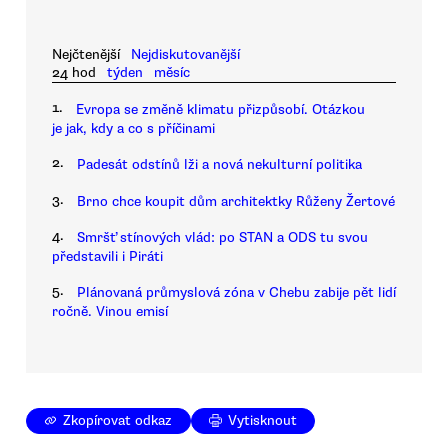
Nejčtenější
Nejdiskutovanější
24 hod
týden
měsíc
1.
Evropa se změně klimatu přizpůsobí. Otázkou
je jak, kdy a co s příčinami
2.
Padesát odstínů lži a nová nekulturní politika
3.
Brno chce koupit dům architektky Růženy Žertové
4.
Smršť stínových vlád: po STAN a ODS tu svou
představili i Piráti
5.
Plánovaná průmyslová zóna v Chebu zabije pět lidí
ročně. Vinou emisí
Zkopírovat odkaz
Vytisknout