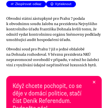
Zkopírovat odkaz
Vytisknout
Obvodní státní zástupkyně pro Prahu 7 podala
k obvodnímu soudu žalobu na prezidenta Nejvyššího
kontrolního úřadu Františka Dohnala kvůli tomu, že
odmítl vydat kontrolnímu orgánu Sněmovny podklady
umožňující audit hospodaření úřadu.
Obvodní soud pro Prahu 7 již o jedné obžalobě
na Dohnala rozhodoval. V březnu prezidenta NKÚ
nepravomocně osvobodil v případu, v němž ho žalobci
viní z využívání údajně nepřiměřeně luxusních bytů.
×
Když chcete pochopit, co se
děje v domácí politice, stačí
číst Deník Referendum.