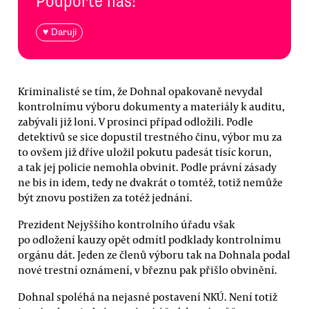
Podpořte nás!
♥ Daruji
Kriminalisté se tím, že Dohnal opakovaně nevydal
kontrolnímu výboru dokumenty a materiály k auditu,
zabývali již loni. V prosinci případ odložili. Podle
detektivů se sice dopustil trestného činu, výbor mu za
to ovšem již dříve uložil pokutu padesát tisíc korun,
a tak jej policie nemohla obvinit. Podle právní zásady
ne bis in idem, tedy ne dvakrát o tomtéž, totiž nemůže
být znovu postižen za totéž jednání.
Prezident Nejyššího kontrolního úřadu však
po odložení kauzy opět odmítl podklady kontrolnímu
orgánu dát. Jeden ze členů výboru tak na Dohnala podal
nové trestní oznámení, v březnu pak přišlo obvinění.
Dohnal spoléhá na nejasné postavení NKÚ. Není totiž