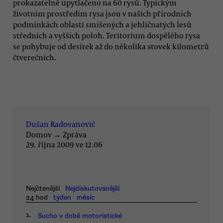
prokazatelně upytlačeno na 60 rysů. Typickým
životním prostředím rysa jsou v našich přírodních
podmínkách oblasti smíšených a jehličnatých lesů
středních a vyšších poloh. Teritorium dospělého rysa
se pohybuje od desítek až do několika stovek kilometrů
čtverečních.
Dušan Radovanovič
Domov
→
Zpráva
29. října 2009 ve 12.06
Nejčtenější
Nejdiskutovanější
24 hod
týden
měsíc
1.
Sucho v době motoristické