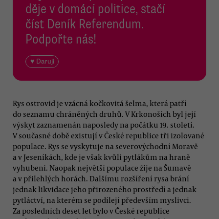
děje v domácí politice, stačí
číst Deník Referendum.
Podpořte nás!
♥ Daruji
Rys ostrovid je vzácná kočkovitá šelma, která patří
do seznamu chráněných druhů. V Krkonoších byl její
výskyt zaznamenán naposledy na počátku 19. století.
V současné době existují v České republice tři izolované
populace. Rys se vyskytuje na severovýchodní Moravě
a v Jeseníkách, kde je však kvůli pytlákům na hraně
vyhubení. Naopak největší populace žije na Šumavě
a v přilehlých horách. Dalšímu rozšíření rysa brání
jednak likvidace jeho přirozeného prostředí a jednak
pytláctví, na kterém se podílejí především myslivci.
Za posledních deset let bylo v České republice