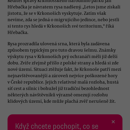
Ředitel Správy Krkonošského národního parku Jan
Hřebačka je návratem rysa nadšený. „Letos jsme získali
jistotu, že se v Krkonoších vyskytuje. Zatím však
nevíme, zda se jedná o migrujícího jedince, nebo jestli
si tento rys hledá v Krkonoších své teritorium,“ říká
Hřebačka.
Rysa prozradila ulovená srna, která byla zadávena
způsobem typickým pro tuto dravou šelmu. Známky
výskytu rysa v Krkonoších prý ochranáři měli již delší
dobu. Zvíře zřejmě přišlo z polské strany a hledá si zde
nové území. Situaci ztěžuje fakt, že Krkonoše patří mezi
nejnavštěvovanější a zároveň nejvíce poškozené hory
v České republice. Jejich relativně malá rozloha, hustá
síť cest a silnic i bohužel již tradiční bezohlednost
některých návštěvníků výrazně omezují rozlohu
klidových území, kde může plachá zvěř nerušeně žít.
×
Když chcete pochopit, co se