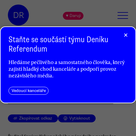
DR
♥ Daruji
×
Staňte se součástí týmu Deníku
Referendum
Do Krkonoš se vrátil rys
Hledáme pečlivého a samostatného člověka, který
Dušan Radovanovič
zajistí hladký chod kanceláře a podpoří provoz
nezávislého média.
Podle nejnovějších informací se do Krkonoš
vrátil rys ostrovid. Není však jisté, zda se zde
usadí nastálo.
Vedoucí kanceláře
Zkopírovat odkaz
Vytisknout