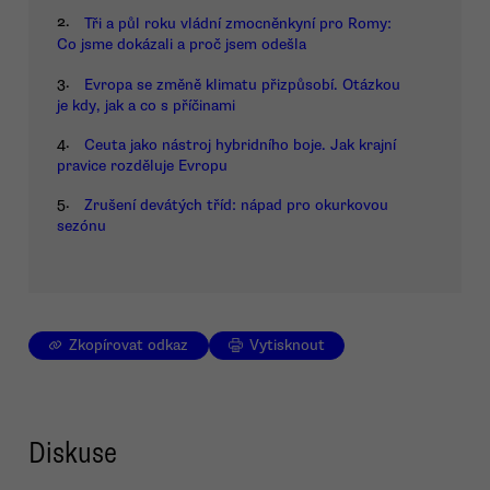
2.
Tři a půl roku vládní zmocněnkyní pro Romy:
Co jsme dokázali a proč jsem odešla
3.
Evropa se změně klimatu přizpůsobí. Otázkou
je kdy, jak a co s příčinami
4.
Ceuta jako nástroj hybridního boje. Jak krajní
pravice rozděluje Evropu
5.
Zrušení devátých tříd: nápad pro okurkovou
sezónu
Zkopírovat odkaz
Vytisknout
Diskuse