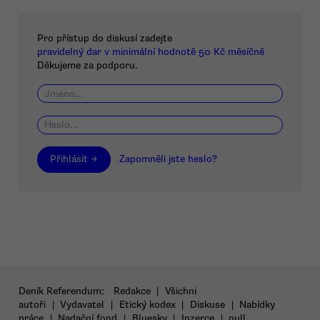
Pro přístup do diskusí zadejte
pravidelný dar v minimální hodnotě 50 Kč měsíčně
Děkujeme za podporu.
Přihlásit →
Zapomněli jste heslo?
Deník Referendum:
Redakce
|
Všichni
autoři
|
Vydavatel
|
Etický kodex
|
Diskuse
|
Nabídky
práce
|
Nadační fond
|
Bluesky
|
Inzerce
|
null