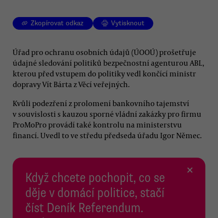
Zkopírovat odkaz
Vytisknout
Úřad pro ochranu osobních údajů (ÚOOÚ) prošetřuje
údajné sledování politiků bezpečnostní agenturou ABL,
kterou před vstupem do politiky vedl končící ministr
dopravy Vít Bárta z Věcí veřejných.
Kvůli podezření z prolomení bankovního tajemství
v souvislosti s kauzou sporné vládní zakázky pro firmu
ProMoPro provádí také kontrolu na ministerstvu
financí. Uvedl to ve středu předseda úřadu Igor Němec.
×
Když chcete pochopit, co se
děje v domácí politice, stačí
číst Deník Referendum.