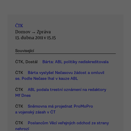
ČTK
Domov
→
Zpráva
13. dubna 2011 v 15.15
Související
ČTK, Dostál
Bárta: ABL politiky nediskreditovala
ČTK
Bárta vyslyšel Nečasovu žádost a omluvil
se. Podle Nečase lhal v kauze ABL
ČTK
ABL podala trestní oznámení na redaktory
Mf Dnes
ČTK
Sněmovna má projednat ProMoPro
a vojenský zásah v ČT
ČTK
Poslancům Věcí veřejných odchod ze strany
nehrozí