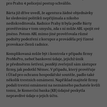
pro Prahu 4 policejní postup schválilo.
Bárta již dříve uvedl, že agentura žádné objednávky
ke sledování politiků nepřijímala a nikoho
nediskreditovala. Radnice Prahy 11 byla podle Bárty
prověřována v tom smyslu, zda s ní může ABL spojit své
jméno. Potom ABL mimo jiné prověřovala různé
podněty podezření z korupce a prováděla prý řízené
provokace členů radnice.
Komplikovaná může být i kontrola v případu firmy
ProMoPro, neboť bankovní údaje, jejichž únik
je předmětem šetření, později zveřejnil sám zástupce
firmy, jak podotkl Němec. V případu, který prověřuje
i Úřad pro ochranu hospodářské soutěže, padlo také
několik trestních oznámení. Například majitelé firmy
podali trestní oznámení na neznámého pachatele kvůli
tomu, že Komerční banka (KB) údajně poskytla
nepravdivé údaje o jejich účtu.