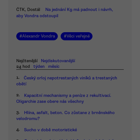
ČTK, Dostál
Na jednání K9 má padnout i návrh,
aby Vondra odstoupil
#
Alexandr Vondra
#
Věci veřejné
Nejčtenější
Nejdiskutovanější
24 hod
týden
měsíc
1.
Český orloj nepotrestaných viníků a trestaných
obětí
2.
Kapacitní mechanismy a peníze z rekultivací.
Oligarchie zase obere nás všechny
3.
Hlína, asfalt, beton. Co zůstane z brněnského
velodromu?
4.
Sucho v době motoristické