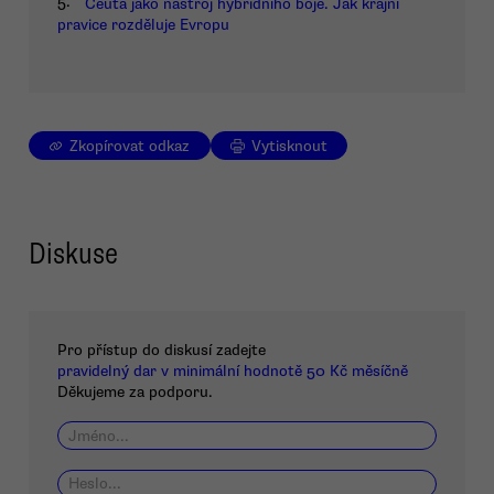
5.
Ceuta jako nástroj hybridního boje. Jak krajní
pravice rozděluje Evropu
Zkopírovat odkaz
Vytisknout
Diskuse
Pro přístup do diskusí zadejte
pravidelný dar v minimální hodnotě 50 Kč měsíčně
Děkujeme za podporu.