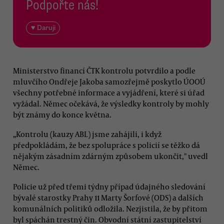
Podpořte nás!
♥ Daruji
Ministerstvo financí ČTK kontrolu potvrdilo a podle
mluvčího Ondřeje Jakoba samozřejmě poskytlo ÚOOÚ
všechny potřebné informace a vyjádření, které si úřad
vyžádal. Němec očekává, že výsledky kontroly by mohly
být známy do konce května.
„Kontrolu (kauzy ABL) jsme zahájili, i když
předpokládám, že bez spolupráce s policií se těžko dá
nějakým zásadním zdárným způsobem ukončit," uvedl
Němec.
Policie už před třemi týdny případ údajného sledování
bývalé starostky Prahy 11 Marty Šorfové (ODS) a dalších
komunálních politiků odložila. Nezjistila, že by přitom
byl spáchán trestný čin. Obvodní státní zastupitelství