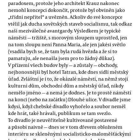
paradoxem, protože jeho architekt Krauz nakonec
nemohl koncepci dokončit, protože byl obviněn jako
„třídní nepřítel“ a uvězněn. Ačkoliv do své koncepce
vtělil jak ducha sovětských staveb socialismu, tak odkaz
naší meziválečné avantgardy. Výsledkem je typické
náměstí — tržiště, s morovým sloupem uprostřed, jen
na tom sloupu není Panna Maria, ale jen jakési světlo
(vsadila bych se, že tam byla rudá hvězda a že si to
pamatuju, ale nenašla jsem pro to žádný důkaz).
V přízemí všech budov byly — a zůstaly — obchody,
nejhonosnější byl hotel Tatran, kde dnes sídlí městský
úřad. Zvláštní je i to, že okázalé náměstí, na němž stojí
kulturní dům, obchodní dům a městský úřad, nikdy
nemělo jméno — a nemá je dodnes. Je to prostě náměstí
na konci (nebo na začátku) Dlouhé ulice. V divadle jsme
kdysi, když chebské divadlo vyhořelo a soubor neměl
kde hrát, také hrávali, publikum se tam svezlo.
To divadlo je neuvěřitelně kultivovaně postavené
a působí naivně — dnes se v tom dřevem obloženém
interiéru se skleněnými socialisticko-maloměšťáckými