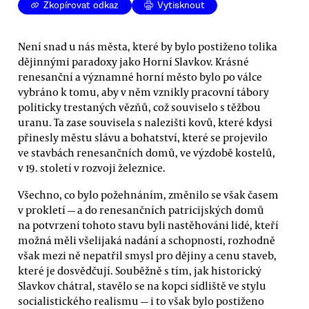
Zkopírovat odkaz
Vytisknout
Není snad u nás města, které by bylo postiženo tolika
dějinnými paradoxy jako Horní Slavkov. Krásné
renesanční a významné horní město bylo po válce
vybráno k tomu, aby v něm vznikly pracovní tábory
politicky trestaných vězňů, což souviselo s těžbou
uranu. Ta zase souvisela s nalezišti kovů, které kdysi
přinesly městu slávu a bohatství, které se projevilo
ve stavbách renesančních domů, ve výzdobě kostelů,
v 19. století v rozvoji železnice.
Všechno, co bylo požehnáním, změnilo se však časem
v prokletí — a do renesančních patricijských domů
na potvrzení tohoto stavu byli nastěhováni lidé, kteří
možná měli všelijaká nadání a schopnosti, rozhodně
však mezi ně nepatřil smysl pro dějiny a cenu staveb,
které je dosvědčují. Souběžně s tím, jak historický
Slavkov chátral, stavělo se na kopci sídliště ve stylu
socialistického realismu — i to však bylo postiženo