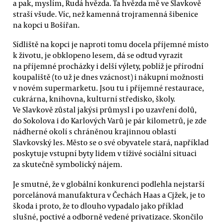
a pak, myslím, Rudá hvězda. Ta hvězda mě ve Slavkově
straší všude. Víc, než kamenná trojramenná šibenice
na kopci u Bošířan.
Sídliště na kopci je naproti tomu docela příjemné místo
k životu, je obklopeno lesem, dá se odtud vyrazit
na příjemné procházky i delší výlety, poblíž je přírodní
koupaliště (to už je dnes vzácnost) i nákupní možnosti
v novém supermarketu. Jsou tu i příjemné restaurace,
cukrárna, knihovna, kulturní středisko, školy.
Ve Slavkově zůstal jakýsi průmysl i po uzavření dolů,
do Sokolova i do Karlových Varů je pár kilometrů, je zde
nádherné okolí s chráněnou krajinnou oblastí
Slavkovský les. Město se o své obyvatele stará, například
poskytuje vstupní byty lidem v tíživé sociální situaci
za skutečně symbolický nájem.
Je smutné, že v globální konkurenci podlehla nejstarší
porcelánová manufaktura v Čechách Haas a Cjžek, je to
škoda i proto, že to dlouho vypadalo jako příklad
slušné, poctivé a odborně vedené privatizace. Skončilo