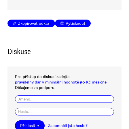
Zkopírovat odkaz
Vytisknout
Diskuse
Pro přístup do diskusí zadejte
pravidelný dar v minimální hodnotě 50 Kč měsíčně
Děkujeme za podporu.
Přihlásit →
Zapomněli jste heslo?