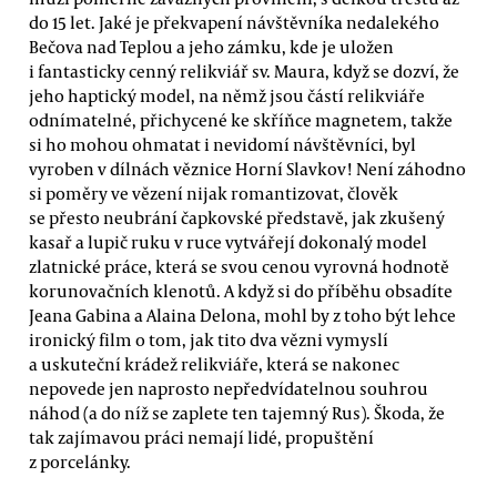
do 15 let. Jaké je překvapení návštěvníka nedalekého
Bečova nad Teplou a jeho zámku, kde je uložen
i fantasticky cenný relikviář sv. Maura, když se dozví, že
jeho haptický model, na němž jsou částí relikviáře
odnímatelné, přichycené ke skříňce magnetem, takže
si ho mohou ohmatat i nevidomí návštěvníci, byl
vyroben v dílnách věznice Horní Slavkov! Není záhodno
si poměry ve vězení nijak romantizovat, člověk
se přesto neubrání čapkovské představě, jak zkušený
kasař a lupič ruku v ruce vytvářejí dokonalý model
zlatnické práce, která se svou cenou vyrovná hodnotě
korunovačních klenotů. A když si do příběhu obsadíte
Jeana Gabina a Alaina Delona, mohl by z toho být lehce
ironický film o tom, jak tito dva vězni vymyslí
a uskuteční krádež relikviáře, která se nakonec
nepovede jen naprosto nepředvídatelnou souhrou
náhod (a do níž se zaplete ten tajemný Rus). Škoda, že
tak zajímavou práci nemají lidé, propuštění
z porcelánky.