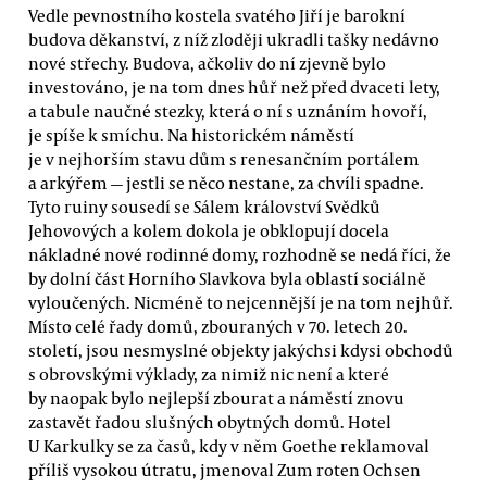
Vedle pevnostního kostela svatého Jiří je barokní
budova děkanství, z níž zloději ukradli tašky nedávno
nové střechy. Budova, ačkoliv do ní zjevně bylo
investováno, je na tom dnes hůř než před dvaceti lety,
a tabule naučné stezky, která o ní s uznáním hovoří,
je spíše k smíchu. Na historickém náměstí
je v nejhorším stavu dům s renesančním portálem
a arkýřem — jestli se něco nestane, za chvíli spadne.
Tyto ruiny sousedí se Sálem království Svědků
Jehovových a kolem dokola je obklopují docela
nákladné nové rodinné domy, rozhodně se nedá říci, že
by dolní část Horního Slavkova byla oblastí sociálně
vyloučených. Nicméně to nejcennější je na tom nejhůř.
Místo celé řady domů, zbouraných v 70. letech 20.
století, jsou nesmyslné objekty jakýchsi kdysi obchodů
s obrovskými výklady, za nimiž nic není a které
by naopak bylo nejlepší zbourat a náměstí znovu
zastavět řadou slušných obytných domů. Hotel
U Karkulky se za časů, kdy v něm Goethe reklamoval
příliš vysokou útratu, jmenoval Zum roten Ochsen