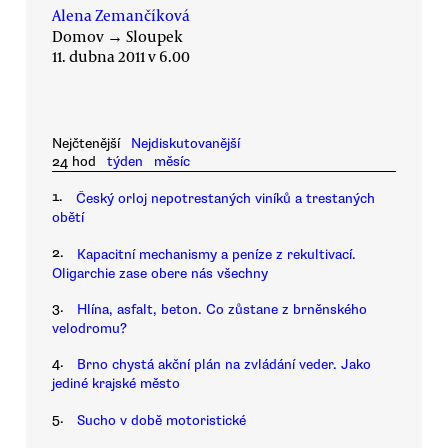
Alena Zemančíková
Domov
→
Sloupek
11. dubna 2011 v 6.00
Nejčtenější
Nejdiskutovanější
24 hod
týden
měsíc
1.
Český orloj nepotrestaných viníků a trestaných
obětí
2.
Kapacitní mechanismy a peníze z rekultivací.
Oligarchie zase obere nás všechny
3.
Hlína, asfalt, beton. Co zůstane z brněnského
velodromu?
4.
Brno chystá akční plán na zvládání veder. Jako
jediné krajské město
5.
Sucho v době motoristické