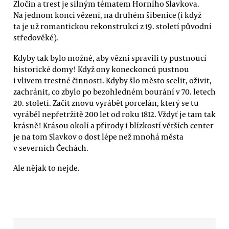
Zločin a trest je silným tématem Horního Slavkova.
Na jednom konci vězení, na druhém šibenice (i když
ta je už romantickou rekonstrukcí z 19. století původní
středověké).
Kdyby tak bylo možné, aby vězni spravili ty pustnoucí
historické domy! Když ony koneckonců pustnou
i vlivem trestné činnosti. Kdyby šlo město scelit, oživit,
zachránit, co zbylo po bezohledném bourání v 70. letech
20. století. Začít znovu vyrábět porcelán, který se tu
vyráběl nepřetržitě 200 let od roku 1812. Vždyť je tam tak
krásně! Krásou okolí a přírody i blízkostí větších center
je na tom Slavkov o dost lépe než mnohá města
v severních Čechách.
Ale nějak to nejde.