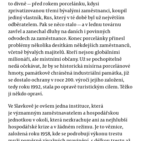
to divně — před rokem porcelánku, kdysi
zprivatizovanou třemi bývalými zaměstnanci, koupil
jediný vlastník, Rus, který v té době byl už největším
odběratelem. Pak se něco stalo — a v lednu továrnu
zavřel a zanechal dluhy na daních i povinných
odvodech za zaměstnance. Konec porcelánky přinesl
problémy několika desítkám někdejších zaměstnanců,
včetně bývalých majitelů. Kteří nejsou globálními
milionáři, ale místními občany. Už se pochopitelně
nedá očekávat, že by se historická mísírna porcelánové
hmoty, památkově chráněná industriální památka, jíž
se dostalo ochrany v roce 200. výročí jejího založení,
tedy roku 1992, stala po opravě turistickým cílem. Těžko
ji někdo opraví.
Ve Slavkově je ovšem jedna instituce, která
je významným zaměstnavatelem a hospodářskou
jednotkou v okolí, která nezkrachuje ani za nejhlubší
hospodářské krize a v žádném režimu. Je to věznice,
založená roku 1958, kde se podrobují výkonu trestu
muži poměrně závažných provinění, s délkou trestu až