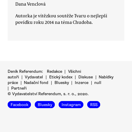
Dana Venclová
Autorka je vítězkou soutěže Tvaru o nejlepší
povídku roku 2014 na téma Chudoba.
Deník Referendum:
Redakce
|
Všichni
autoři
|
Vydavatel
|
Etický kodex
|
Diskuse
|
Nabídky
práce
|
Nadační fond
|
Bluesky
|
Inzerce
|
null
|
Partneři
© Vydavatelství Referendum, s. r. o., 2020.
Facebook
Bluesky
Instagram
RSS