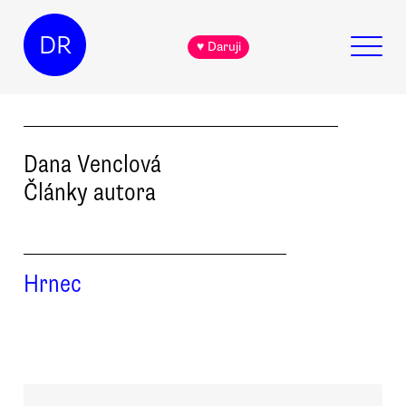
DR
♥ Daruji
Dana
Venclová
Články autora
Hrnec