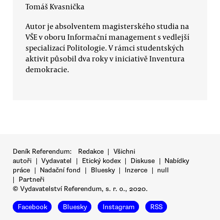
Tomáš Kvasnička
Autor je absolventem magisterského studia na
VŠE v oboru Informační management s vedlejší
specializací Politologie. V rámci studentských
aktivit působil dva roky v iniciativě Inventura
demokracie.
Deník Referendum:
Redakce
|
Všichni
autoři
|
Vydavatel
|
Etický kodex
|
Diskuse
|
Nabídky
práce
|
Nadační fond
|
Bluesky
|
Inzerce
|
null
|
Partneři
© Vydavatelství Referendum, s. r. o., 2020.
Facebook
Bluesky
Instagram
RSS