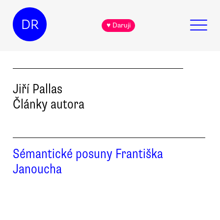
DR
♥ Daruji
Jiří
Pallas
Články autora
Sémantické posuny Františka
Janoucha