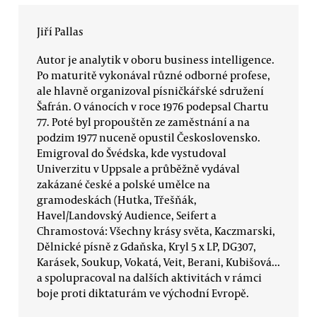
Jiří Pallas
Autor je analytik v oboru business intelligence.
Po maturitě vykonával různé odborné profese,
ale hlavně organizoval písničkářské sdružení
Šafrán. O vánocích v roce 1976 podepsal Chartu
77. Poté byl propouštěn ze zaměstnání a na
podzim 1977 nuceně opustil Československo.
Emigroval do Švédska, kde vystudoval
Univerzitu v Uppsale a průběžně vydával
zakázané české a polské umělce na
gramodeskách (Hutka, Třešňák,
Havel/Landovský Audience, Seifert a
Chramostová: Všechny krásy světa, Kaczmarski,
Dělnické písně z Gdaňska, Kryl 5 x LP, DG307,
Karásek, Soukup, Vokatá, Veit, Berani, Kubišová...
a spolupracoval na dalších aktivitách v rámci
boje proti diktaturám ve východní Evropě.