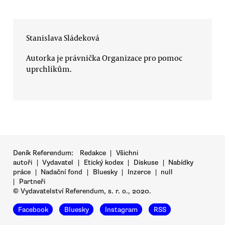
Stanislava Sládeková
Autorka je právnička Organizace pro pomoc
uprchlíkům.
Deník Referendum:
Redakce
|
Všichni
autoři
|
Vydavatel
|
Etický kodex
|
Diskuse
|
Nabídky
práce
|
Nadační fond
|
Bluesky
|
Inzerce
|
null
|
Partneři
© Vydavatelství Referendum, s. r. o., 2020.
Facebook
Bluesky
Instagram
RSS