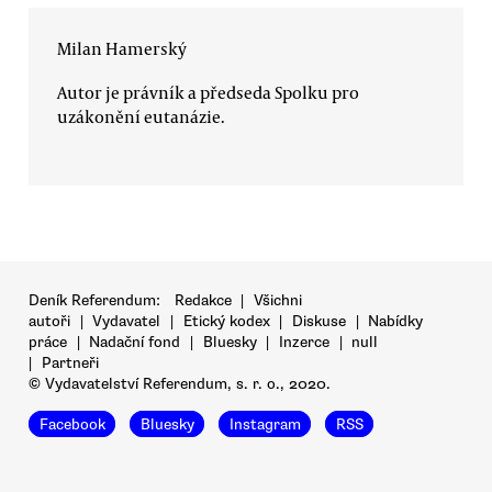
Milan Hamerský
Autor je právník a předseda Spolku pro
uzákonění eutanázie.
Deník Referendum:
Redakce
|
Všichni
autoři
|
Vydavatel
|
Etický kodex
|
Diskuse
|
Nabídky
práce
|
Nadační fond
|
Bluesky
|
Inzerce
|
null
|
Partneři
© Vydavatelství Referendum, s. r. o., 2020.
Facebook
Bluesky
Instagram
RSS