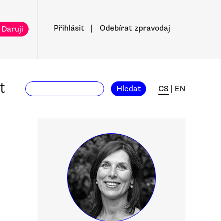
Přihlásit
|
Odebírat
zpravodaj
 Daruji
t
Hledat
CS
|
EN