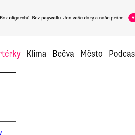
Bez oligarchů. Bez paywallu.
Jen vaše dary a naše práce
♥
rtérky
Klima
Bečva
Město
Podcas
y