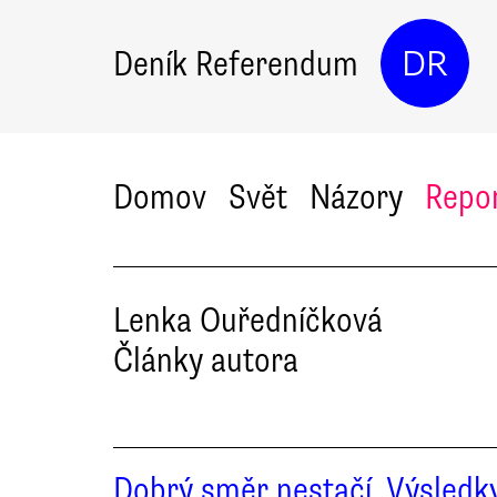
Deník Referendum
DR
Domov
Svět
Názory
Repo
Lenka
Ouředníčková
Články autora
Dobrý směr nestačí. Výsledk