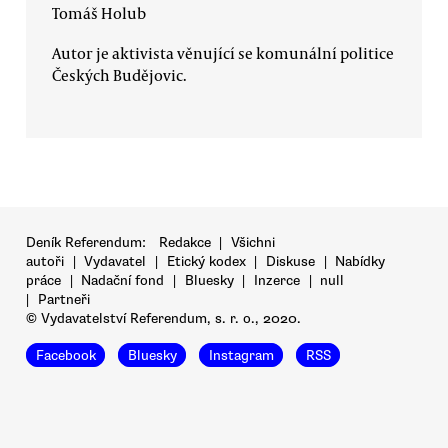
Tomáš Holub
Autor je aktivista věnující se komunální politice
Českých Budějovic.
Deník Referendum:
Redakce
|
Všichni
autoři
|
Vydavatel
|
Etický kodex
|
Diskuse
|
Nabídky
práce
|
Nadační fond
|
Bluesky
|
Inzerce
|
null
|
Partneři
© Vydavatelství Referendum, s. r. o., 2020.
Facebook
Bluesky
Instagram
RSS