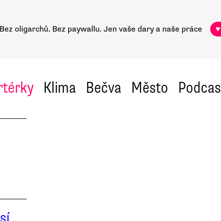
Bez oligarchů. Bez paywallu.
Jen vaše dary a naše práce
♥
rtérky
Klima
Bečva
Město
Podcas
sí