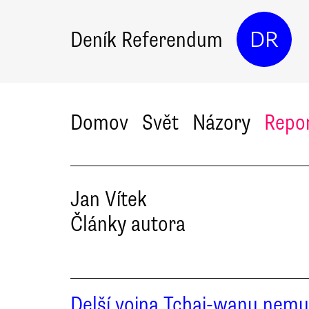
Deník Referendum
DR
Domov
Svět
Názory
Repo
Jan
Vítek
Články autora
Delší vojna Tchaj-wanu nemu