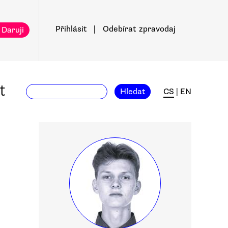
Přihlásit
|
Odebírat
zpravodaj
 Daruji
t
Hledat
CS
|
EN