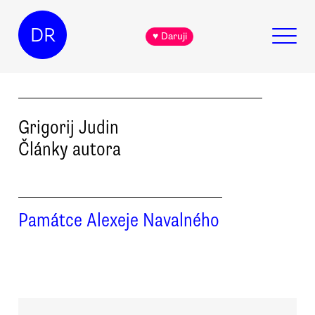
DR
♥ Daruji
Grigorij
Judin
Články autora
Památce Alexeje Navalného