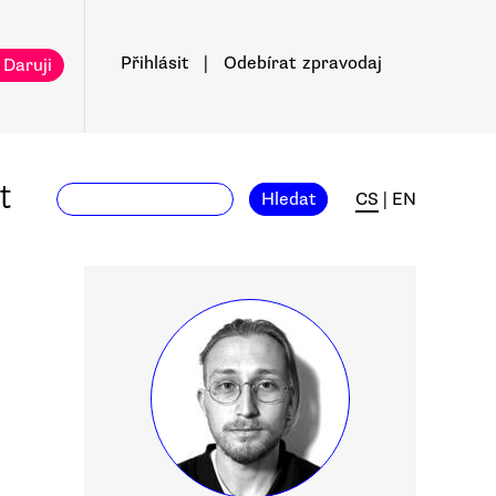
Přihlásit
|
Odebírat
zpravodaj
 Daruji
t
Hledat
CS
|
EN