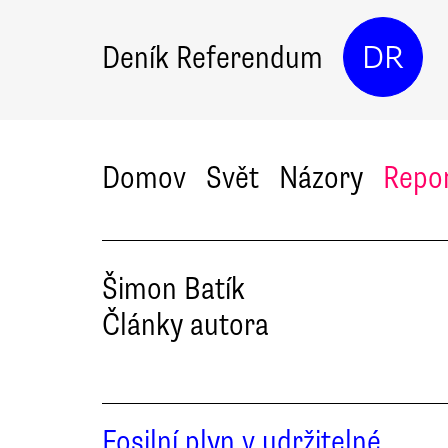
Deník Referendum
DR
Domov
Svět
Názory
Repo
Šimon
Batík
Články autora
Fosilní plyn v udržitelné